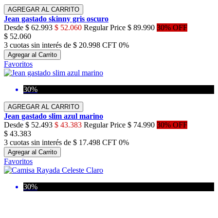
AGREGAR AL CARRITO
Jean gastado skinny gris oscuro
Desde
$ 62.993
$ 52.060
Regular Price
$ 89.990
30% OFF
$ 52.060
3 cuotas sin interés de
$ 20.998
CFT 0%
Agregar al Carrito
Favoritos
30%
AGREGAR AL CARRITO
Jean gastado slim azul marino
Desde
$ 52.493
$ 43.383
Regular Price
$ 74.990
30% OFF
$ 43.383
3 cuotas sin interés de
$ 17.498
CFT 0%
Agregar al Carrito
Favoritos
30%