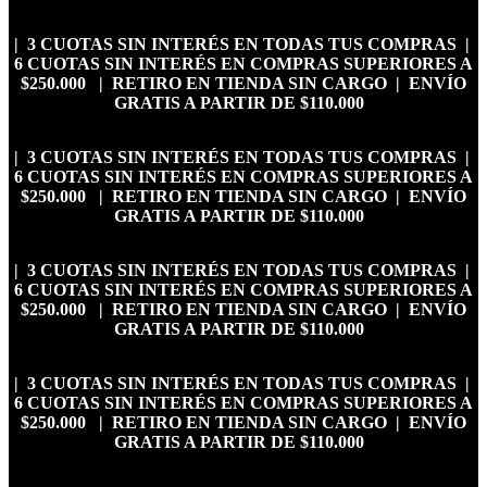
| 3 CUOTAS SIN INTERÉS EN TODAS TUS COMPRAS |
6 CUOTAS SIN INTERÉS EN COMPRAS SUPERIORES A
$250.000 | RETIRO EN TIENDA SIN CARGO | ENVÍO
GRATIS A PARTIR DE $110.000
| 3 CUOTAS SIN INTERÉS EN TODAS TUS COMPRAS |
6 CUOTAS SIN INTERÉS EN COMPRAS SUPERIORES A
$250.000 | RETIRO EN TIENDA SIN CARGO | ENVÍO
GRATIS A PARTIR DE $110.000
| 3 CUOTAS SIN INTERÉS EN TODAS TUS COMPRAS |
6 CUOTAS SIN INTERÉS EN COMPRAS SUPERIORES A
$250.000 | RETIRO EN TIENDA SIN CARGO | ENVÍO
GRATIS A PARTIR DE $110.000
| 3 CUOTAS SIN INTERÉS EN TODAS TUS COMPRAS |
6 CUOTAS SIN INTERÉS EN COMPRAS SUPERIORES A
$250.000 | RETIRO EN TIENDA SIN CARGO | ENVÍO
GRATIS A PARTIR DE $110.000