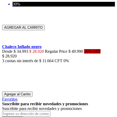
30%
AGREGAR AL CARRITO
Azul Marino
Marron Oscuro
Chaleco Inflado negro
Desde
$ 34.993
$ 28.920
Regular Price
$ 49.990
30% OFF
$ 28.920
3 cuotas sin interés de
$ 11.664
CFT 0%
Azul Marino
Marron Oscuro
Azul Marino
Marron Oscuro
Agregar al Carrito
Favoritos
Suscribite para recibir novedades y promociones
Suscribite para recibir novedades y promociones