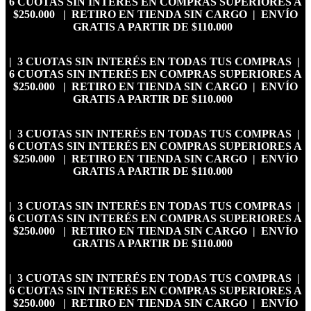
6 CUOTAS SIN INTERÉS EN COMPRAS SUPERIORES A
$250.000 | RETIRO EN TIENDA SIN CARGO | ENVÍO
GRATIS A PARTIR DE $110.000
| 3 CUOTAS SIN INTERÉS EN TODAS TUS COMPRAS |
6 CUOTAS SIN INTERÉS EN COMPRAS SUPERIORES A
$250.000 | RETIRO EN TIENDA SIN CARGO | ENVÍO
GRATIS A PARTIR DE $110.000
| 3 CUOTAS SIN INTERÉS EN TODAS TUS COMPRAS |
6 CUOTAS SIN INTERÉS EN COMPRAS SUPERIORES A
$250.000 | RETIRO EN TIENDA SIN CARGO | ENVÍO
GRATIS A PARTIR DE $110.000
| 3 CUOTAS SIN INTERÉS EN TODAS TUS COMPRAS |
6 CUOTAS SIN INTERÉS EN COMPRAS SUPERIORES A
$250.000 | RETIRO EN TIENDA SIN CARGO | ENVÍO
GRATIS A PARTIR DE $110.000
| 3 CUOTAS SIN INTERÉS EN TODAS TUS COMPRAS |
6 CUOTAS SIN INTERÉS EN COMPRAS SUPERIORES A
$250.000 | RETIRO EN TIENDA SIN CARGO | ENVÍO