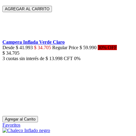
AGREGAR AL CARRITO
Negro
Marron Oscuro
Tiza
Cemento
Campera Inflada Verde Claro
Desde
$ 41.993
$ 34.705
Regular Price
$ 59.990
30% OFF
$ 34.705
3 cuotas sin interés de
$ 13.998
CFT 0%
Negro
Marron Oscuro
Tiza
Cemento
Negro
Marron Oscuro
Tiza
Cemento
Agregar al Carrito
Favoritos