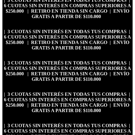
| 3 CUOTAS SIN INTERÉS EN TODAS TUS COMPRAS |
6 CUOTAS SIN INTERÉS EN COMPRAS SUPERIORES A
$250.000 | RETIRO EN TIENDA SIN CARGO | ENVÍO
GRATIS A PARTIR DE $110.000
| 3 CUOTAS SIN INTERÉS EN TODAS TUS COMPRAS |
6 CUOTAS SIN INTERÉS EN COMPRAS SUPERIORES A
$250.000 | RETIRO EN TIENDA SIN CARGO | ENVÍO
GRATIS A PARTIR DE $110.000
| 3 CUOTAS SIN INTERÉS EN TODAS TUS COMPRAS |
6 CUOTAS SIN INTERÉS EN COMPRAS SUPERIORES A
$250.000 | RETIRO EN TIENDA SIN CARGO | ENVÍO
GRATIS A PARTIR DE $110.000
| 3 CUOTAS SIN INTERÉS EN TODAS TUS COMPRAS |
6 CUOTAS SIN INTERÉS EN COMPRAS SUPERIORES A
$250.000 | RETIRO EN TIENDA SIN CARGO | ENVÍO
GRATIS A PARTIR DE $110.000
| 3 CUOTAS SIN INTERÉS EN TODAS TUS COMPRAS |
6 CUOTAS SIN INTERÉS EN COMPRAS SUPERIORES A