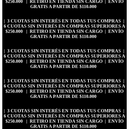
$250.000 | RETIRO EN TIENDA SIN CARGO | ENVÍO
GRATIS A PARTIR DE $110.000
| 3 CUOTAS SIN INTERÉS EN TODAS TUS COMPRAS |
6 CUOTAS SIN INTERÉS EN COMPRAS SUPERIORES A
$250.000 | RETIRO EN TIENDA SIN CARGO | ENVÍO
GRATIS A PARTIR DE $110.000
| 3 CUOTAS SIN INTERÉS EN TODAS TUS COMPRAS |
6 CUOTAS SIN INTERÉS EN COMPRAS SUPERIORES A
$250.000 | RETIRO EN TIENDA SIN CARGO | ENVÍO
GRATIS A PARTIR DE $110.000
| 3 CUOTAS SIN INTERÉS EN TODAS TUS COMPRAS |
6 CUOTAS SIN INTERÉS EN COMPRAS SUPERIORES A
$250.000 | RETIRO EN TIENDA SIN CARGO | ENVÍO
GRATIS A PARTIR DE $110.000
| 3 CUOTAS SIN INTERÉS EN TODAS TUS COMPRAS |
6 CUOTAS SIN INTERÉS EN COMPRAS SUPERIORES A
$250.000 | RETIRO EN TIENDA SIN CARGO | ENVÍO
GRATIS A PARTIR DE $110.000