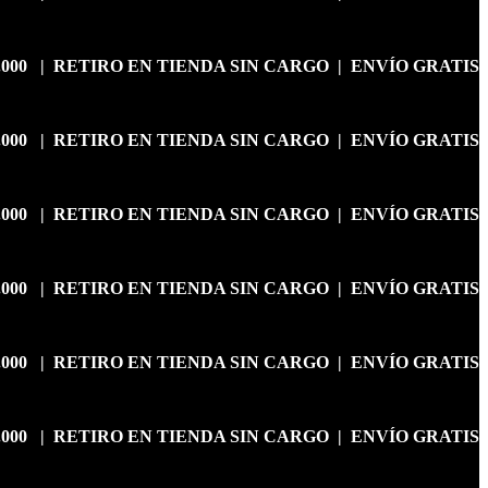
.000 | RETIRO EN TIENDA SIN CARGO | ENVÍO GRATIS
.000 | RETIRO EN TIENDA SIN CARGO | ENVÍO GRATIS
.000 | RETIRO EN TIENDA SIN CARGO | ENVÍO GRATIS
.000 | RETIRO EN TIENDA SIN CARGO | ENVÍO GRATIS
.000 | RETIRO EN TIENDA SIN CARGO | ENVÍO GRATIS
.000 | RETIRO EN TIENDA SIN CARGO | ENVÍO GRATIS