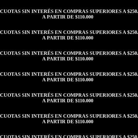
 CUOTAS SIN INTERÉS EN COMPRAS SUPERIORES A $250
A PARTIR DE $110.000
 CUOTAS SIN INTERÉS EN COMPRAS SUPERIORES A $250
A PARTIR DE $110.000
 CUOTAS SIN INTERÉS EN COMPRAS SUPERIORES A $250
A PARTIR DE $110.000
 CUOTAS SIN INTERÉS EN COMPRAS SUPERIORES A $250
A PARTIR DE $110.000
 CUOTAS SIN INTERÉS EN COMPRAS SUPERIORES A $250
A PARTIR DE $110.000
 CUOTAS SIN INTERÉS EN COMPRAS SUPERIORES A $250
A PARTIR DE $110.000
 CUOTAS SIN INTERÉS EN COMPRAS SUPERIORES A $250