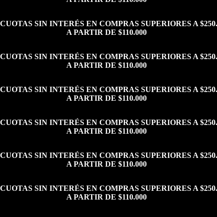
 CUOTAS SIN INTERÉS EN COMPRAS SUPERIORES A $250
A PARTIR DE $110.000
 CUOTAS SIN INTERÉS EN COMPRAS SUPERIORES A $250
A PARTIR DE $110.000
 CUOTAS SIN INTERÉS EN COMPRAS SUPERIORES A $250
A PARTIR DE $110.000
 CUOTAS SIN INTERÉS EN COMPRAS SUPERIORES A $250
A PARTIR DE $110.000
 CUOTAS SIN INTERÉS EN COMPRAS SUPERIORES A $250
A PARTIR DE $110.000
 CUOTAS SIN INTERÉS EN COMPRAS SUPERIORES A $250
A PARTIR DE $110.000