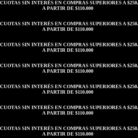
 CUOTAS SIN INTERÉS EN COMPRAS SUPERIORES A $250
A PARTIR DE $110.000
 CUOTAS SIN INTERÉS EN COMPRAS SUPERIORES A $250
A PARTIR DE $110.000
 CUOTAS SIN INTERÉS EN COMPRAS SUPERIORES A $250
A PARTIR DE $110.000
 CUOTAS SIN INTERÉS EN COMPRAS SUPERIORES A $250
A PARTIR DE $110.000
 CUOTAS SIN INTERÉS EN COMPRAS SUPERIORES A $250
A PARTIR DE $110.000
 CUOTAS SIN INTERÉS EN COMPRAS SUPERIORES A $250
A PARTIR DE $110.000
 CUOTAS SIN INTERÉS EN COMPRAS SUPERIORES A $250
A PARTIR DE $110.000