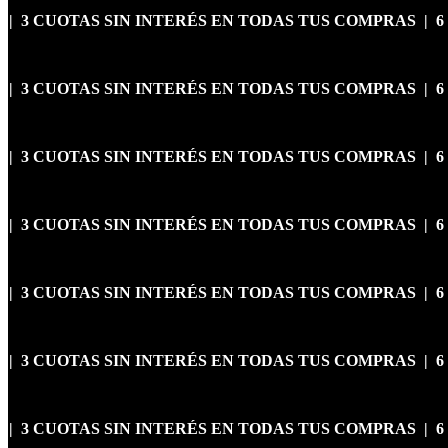
| 3 CUOTAS SIN INTERÉS EN TODAS TUS COMPRAS | 6
| 3 CUOTAS SIN INTERÉS EN TODAS TUS COMPRAS | 6
| 3 CUOTAS SIN INTERÉS EN TODAS TUS COMPRAS | 6
| 3 CUOTAS SIN INTERÉS EN TODAS TUS COMPRAS | 6
| 3 CUOTAS SIN INTERÉS EN TODAS TUS COMPRAS | 6
| 3 CUOTAS SIN INTERÉS EN TODAS TUS COMPRAS | 6
| 3 CUOTAS SIN INTERÉS EN TODAS TUS COMPRAS | 6