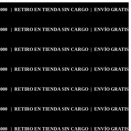
.000 | RETIRO EN TIENDA SIN CARGO | ENVÍO GRATIS
.000 | RETIRO EN TIENDA SIN CARGO | ENVÍO GRATIS
.000 | RETIRO EN TIENDA SIN CARGO | ENVÍO GRATIS
.000 | RETIRO EN TIENDA SIN CARGO | ENVÍO GRATIS
.000 | RETIRO EN TIENDA SIN CARGO | ENVÍO GRATIS
.000 | RETIRO EN TIENDA SIN CARGO | ENVÍO GRATIS
.000 | RETIRO EN TIENDA SIN CARGO | ENVÍO GRATIS