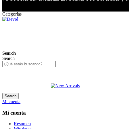
Categorías
Search
Search
Search
Mi cuenta
Mi cuenta
Resumen
Mis datos