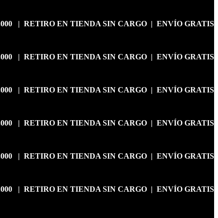
.000 | RETIRO EN TIENDA SIN CARGO | ENVÍO GRATIS
.000 | RETIRO EN TIENDA SIN CARGO | ENVÍO GRATIS
.000 | RETIRO EN TIENDA SIN CARGO | ENVÍO GRATIS
.000 | RETIRO EN TIENDA SIN CARGO | ENVÍO GRATIS
.000 | RETIRO EN TIENDA SIN CARGO | ENVÍO GRATIS
.000 | RETIRO EN TIENDA SIN CARGO | ENVÍO GRATIS