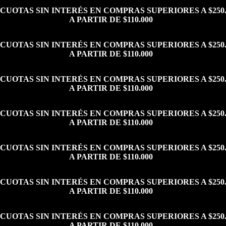
 CUOTAS SIN INTERÉS EN COMPRAS SUPERIORES A $250
A PARTIR DE $110.000
 CUOTAS SIN INTERÉS EN COMPRAS SUPERIORES A $250
A PARTIR DE $110.000
 CUOTAS SIN INTERÉS EN COMPRAS SUPERIORES A $250
A PARTIR DE $110.000
 CUOTAS SIN INTERÉS EN COMPRAS SUPERIORES A $250
A PARTIR DE $110.000
 CUOTAS SIN INTERÉS EN COMPRAS SUPERIORES A $250
A PARTIR DE $110.000
 CUOTAS SIN INTERÉS EN COMPRAS SUPERIORES A $250
A PARTIR DE $110.000
 CUOTAS SIN INTERÉS EN COMPRAS SUPERIORES A $250
A PARTIR DE $110.000