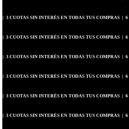
| 3 CUOTAS SIN INTERÉS EN TODAS TUS COMPRAS | 6
| 3 CUOTAS SIN INTERÉS EN TODAS TUS COMPRAS | 6
| 3 CUOTAS SIN INTERÉS EN TODAS TUS COMPRAS | 6
| 3 CUOTAS SIN INTERÉS EN TODAS TUS COMPRAS | 6
| 3 CUOTAS SIN INTERÉS EN TODAS TUS COMPRAS | 6
| 3 CUOTAS SIN INTERÉS EN TODAS TUS COMPRAS | 6