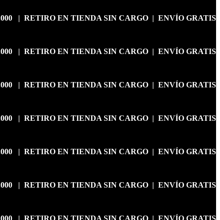
.000 | RETIRO EN TIENDA SIN CARGO | ENVÍO GRATIS
.000 | RETIRO EN TIENDA SIN CARGO | ENVÍO GRATIS
.000 | RETIRO EN TIENDA SIN CARGO | ENVÍO GRATIS
.000 | RETIRO EN TIENDA SIN CARGO | ENVÍO GRATIS
.000 | RETIRO EN TIENDA SIN CARGO | ENVÍO GRATIS
.000 | RETIRO EN TIENDA SIN CARGO | ENVÍO GRATIS
.000 | RETIRO EN TIENDA SIN CARGO | ENVÍO GRATIS