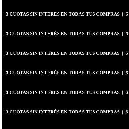
| 3 CUOTAS SIN INTERÉS EN TODAS TUS COMPRAS | 6
| 3 CUOTAS SIN INTERÉS EN TODAS TUS COMPRAS | 6
| 3 CUOTAS SIN INTERÉS EN TODAS TUS COMPRAS | 6
| 3 CUOTAS SIN INTERÉS EN TODAS TUS COMPRAS | 6
| 3 CUOTAS SIN INTERÉS EN TODAS TUS COMPRAS | 6
| 3 CUOTAS SIN INTERÉS EN TODAS TUS COMPRAS | 6