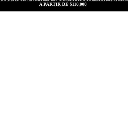
A PARTIR DE $110.000