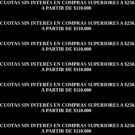
 CUOTAS SIN INTERÉS EN COMPRAS SUPERIORES A $250
A PARTIR DE $110.000
 CUOTAS SIN INTERÉS EN COMPRAS SUPERIORES A $250
A PARTIR DE $110.000
 CUOTAS SIN INTERÉS EN COMPRAS SUPERIORES A $250
A PARTIR DE $110.000
 CUOTAS SIN INTERÉS EN COMPRAS SUPERIORES A $250
A PARTIR DE $110.000
 CUOTAS SIN INTERÉS EN COMPRAS SUPERIORES A $250
A PARTIR DE $110.000
 CUOTAS SIN INTERÉS EN COMPRAS SUPERIORES A $250
A PARTIR DE $110.000
 CUOTAS SIN INTERÉS EN COMPRAS SUPERIORES A $250
A PARTIR DE $110.000