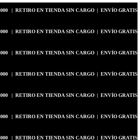
.000 | RETIRO EN TIENDA SIN CARGO | ENVÍO GRATIS
.000 | RETIRO EN TIENDA SIN CARGO | ENVÍO GRATIS
.000 | RETIRO EN TIENDA SIN CARGO | ENVÍO GRATIS
.000 | RETIRO EN TIENDA SIN CARGO | ENVÍO GRATIS
.000 | RETIRO EN TIENDA SIN CARGO | ENVÍO GRATIS
.000 | RETIRO EN TIENDA SIN CARGO | ENVÍO GRATIS
.000 | RETIRO EN TIENDA SIN CARGO | ENVÍO GRATIS