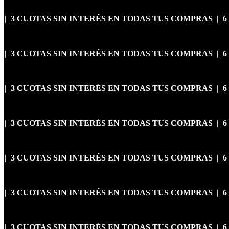
| 3 CUOTAS SIN INTERÉS EN TODAS TUS COMPRAS | 6
| 3 CUOTAS SIN INTERÉS EN TODAS TUS COMPRAS | 6
| 3 CUOTAS SIN INTERÉS EN TODAS TUS COMPRAS | 6
| 3 CUOTAS SIN INTERÉS EN TODAS TUS COMPRAS | 6
| 3 CUOTAS SIN INTERÉS EN TODAS TUS COMPRAS | 6
| 3 CUOTAS SIN INTERÉS EN TODAS TUS COMPRAS | 6
| 3 CUOTAS SIN INTERÉS EN TODAS TUS COMPRAS | 6