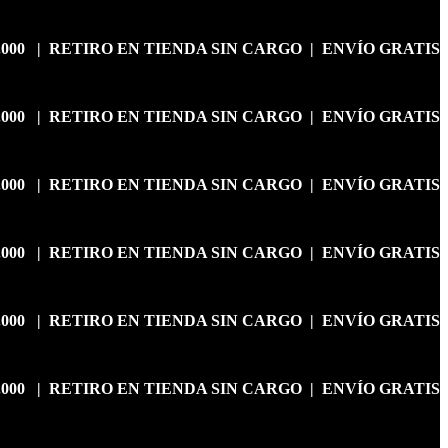
.000 | RETIRO EN TIENDA SIN CARGO | ENVÍO GRATIS
.000 | RETIRO EN TIENDA SIN CARGO | ENVÍO GRATIS
.000 | RETIRO EN TIENDA SIN CARGO | ENVÍO GRATIS
.000 | RETIRO EN TIENDA SIN CARGO | ENVÍO GRATIS
.000 | RETIRO EN TIENDA SIN CARGO | ENVÍO GRATIS
.000 | RETIRO EN TIENDA SIN CARGO | ENVÍO GRATIS