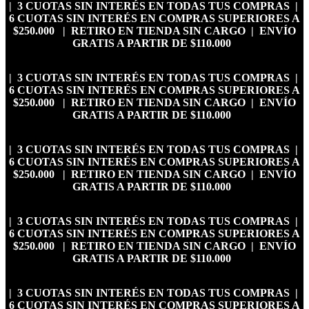
| 3 CUOTAS SIN INTERÉS EN TODAS TUS COMPRAS |
6 CUOTAS SIN INTERÉS EN COMPRAS SUPERIORES A
$250.000 | RETIRO EN TIENDA SIN CARGO | ENVÍO
GRATIS A PARTIR DE $110.000
| 3 CUOTAS SIN INTERÉS EN TODAS TUS COMPRAS |
6 CUOTAS SIN INTERÉS EN COMPRAS SUPERIORES A
$250.000 | RETIRO EN TIENDA SIN CARGO | ENVÍO
GRATIS A PARTIR DE $110.000
| 3 CUOTAS SIN INTERÉS EN TODAS TUS COMPRAS |
6 CUOTAS SIN INTERÉS EN COMPRAS SUPERIORES A
$250.000 | RETIRO EN TIENDA SIN CARGO | ENVÍO
GRATIS A PARTIR DE $110.000
| 3 CUOTAS SIN INTERÉS EN TODAS TUS COMPRAS |
6 CUOTAS SIN INTERÉS EN COMPRAS SUPERIORES A
$250.000 | RETIRO EN TIENDA SIN CARGO | ENVÍO
GRATIS A PARTIR DE $110.000
| 3 CUOTAS SIN INTERÉS EN TODAS TUS COMPRAS |
6 CUOTAS SIN INTERÉS EN COMPRAS SUPERIORES A