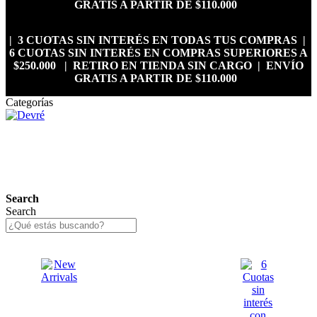
GRATIS A PARTIR DE $110.000
| 3 CUOTAS SIN INTERÉS EN TODAS TUS COMPRAS |
6 CUOTAS SIN INTERÉS EN COMPRAS SUPERIORES A
$250.000 | RETIRO EN TIENDA SIN CARGO | ENVÍO
GRATIS A PARTIR DE $110.000
Categorías
Search
Search