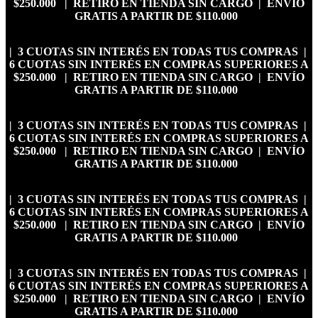
$250.000 | RETIRO EN TIENDA SIN CARGO | ENVÍO
GRATIS A PARTIR DE $110.000
| 3 CUOTAS SIN INTERÉS EN TODAS TUS COMPRAS |
6 CUOTAS SIN INTERÉS EN COMPRAS SUPERIORES A
$250.000 | RETIRO EN TIENDA SIN CARGO | ENVÍO
GRATIS A PARTIR DE $110.000
| 3 CUOTAS SIN INTERÉS EN TODAS TUS COMPRAS |
6 CUOTAS SIN INTERÉS EN COMPRAS SUPERIORES A
$250.000 | RETIRO EN TIENDA SIN CARGO | ENVÍO
GRATIS A PARTIR DE $110.000
| 3 CUOTAS SIN INTERÉS EN TODAS TUS COMPRAS |
6 CUOTAS SIN INTERÉS EN COMPRAS SUPERIORES A
$250.000 | RETIRO EN TIENDA SIN CARGO | ENVÍO
GRATIS A PARTIR DE $110.000
| 3 CUOTAS SIN INTERÉS EN TODAS TUS COMPRAS |
6 CUOTAS SIN INTERÉS EN COMPRAS SUPERIORES A
$250.000 | RETIRO EN TIENDA SIN CARGO | ENVÍO
GRATIS A PARTIR DE $110.000