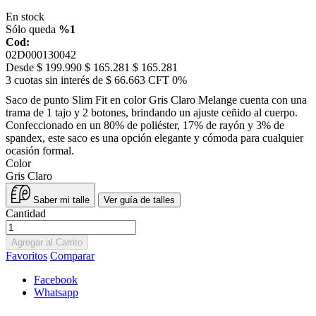
En stock
Sólo queda
%1
Cod:
02D000130042
Desde
$ 199.990
$ 165.281
$ 165.281
3 cuotas sin interés de
$ 66.663
CFT 0%
Saco de punto Slim Fit en color Gris Claro Melange cuenta con una
trama de 1 tajo y 2 botones, brindando un ajuste ceñido al cuerpo.
Confeccionado en un 80% de poliéster, 17% de rayón y 3% de
spandex, este saco es una opción elegante y cómoda para cualquier
ocasión formal.
Color
Gris Claro
Saber mi talle
Ver guía de talles
Cantidad
Agregar al Carrito
Favoritos
Comparar
Facebook
Whatsapp