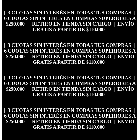
| 3 CUOTAS SIN INTERÉS EN TODAS TUS COMPRAS |
6 CUOTAS SIN INTERÉS EN COMPRAS SUPERIORES A
$250.000 | RETIRO EN TIENDA SIN CARGO | ENVÍO
GRATIS A PARTIR DE $110.000
| 3 CUOTAS SIN INTERÉS EN TODAS TUS COMPRAS |
6 CUOTAS SIN INTERÉS EN COMPRAS SUPERIORES A
$250.000 | RETIRO EN TIENDA SIN CARGO | ENVÍO
GRATIS A PARTIR DE $110.000
| 3 CUOTAS SIN INTERÉS EN TODAS TUS COMPRAS |
6 CUOTAS SIN INTERÉS EN COMPRAS SUPERIORES A
$250.000 | RETIRO EN TIENDA SIN CARGO | ENVÍO
GRATIS A PARTIR DE $110.000
| 3 CUOTAS SIN INTERÉS EN TODAS TUS COMPRAS |
6 CUOTAS SIN INTERÉS EN COMPRAS SUPERIORES A
$250.000 | RETIRO EN TIENDA SIN CARGO | ENVÍO
GRATIS A PARTIR DE $110.000