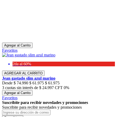
Negro
Arena
Gris Claro
Azul Claro
Negro
Arena
Gris Claro
Azul Claro
Agregar al Carrito
Favoritos
2da al 60%
AGREGAR AL CARRITO
Jean gastado slim azul marino
Desde
$ 74.990
$ 61.975
$ 61.975
3 cuotas sin interés de
$ 24.997
CFT 0%
Agregar al Carrito
Favoritos
Suscribite para recibir novedades y promociones
Suscribite para recibir novedades y promociones