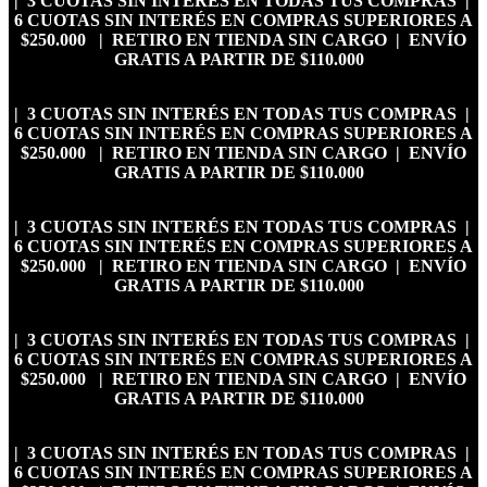
| 3 CUOTAS SIN INTERÉS EN TODAS TUS COMPRAS |
6 CUOTAS SIN INTERÉS EN COMPRAS SUPERIORES A
$250.000 | RETIRO EN TIENDA SIN CARGO | ENVÍO
GRATIS A PARTIR DE $110.000
| 3 CUOTAS SIN INTERÉS EN TODAS TUS COMPRAS |
6 CUOTAS SIN INTERÉS EN COMPRAS SUPERIORES A
$250.000 | RETIRO EN TIENDA SIN CARGO | ENVÍO
GRATIS A PARTIR DE $110.000
| 3 CUOTAS SIN INTERÉS EN TODAS TUS COMPRAS |
6 CUOTAS SIN INTERÉS EN COMPRAS SUPERIORES A
$250.000 | RETIRO EN TIENDA SIN CARGO | ENVÍO
GRATIS A PARTIR DE $110.000
| 3 CUOTAS SIN INTERÉS EN TODAS TUS COMPRAS |
6 CUOTAS SIN INTERÉS EN COMPRAS SUPERIORES A
$250.000 | RETIRO EN TIENDA SIN CARGO | ENVÍO
GRATIS A PARTIR DE $110.000
| 3 CUOTAS SIN INTERÉS EN TODAS TUS COMPRAS |
6 CUOTAS SIN INTERÉS EN COMPRAS SUPERIORES A