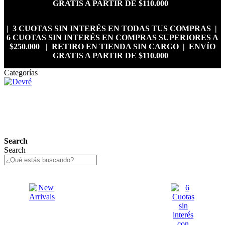
GRATIS A PARTIR DE $110.000
| 3 CUOTAS SIN INTERÉS EN TODAS TUS COMPRAS |
6 CUOTAS SIN INTERÉS EN COMPRAS SUPERIORES A
$250.000 | RETIRO EN TIENDA SIN CARGO | ENVÍO
GRATIS A PARTIR DE $110.000
Categorías
Search
Search