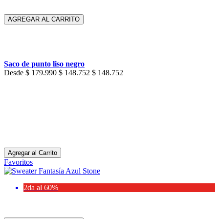
AGREGAR AL CARRITO
Arena
Gris Claro
Azul Claro
Saco de punto liso negro
Desde
$ 179.990
$ 148.752
$ 148.752
Arena
Gris Claro
Azul Claro
Arena
Gris Claro
Azul Claro
Agregar al Carrito
Favoritos
2da al 60%