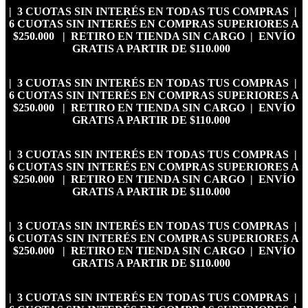
| 3 CUOTAS SIN INTERÉS EN TODAS TUS COMPRAS |
6 CUOTAS SIN INTERÉS EN COMPRAS SUPERIORES A
$250.000 | RETIRO EN TIENDA SIN CARGO | ENVÍO
GRATIS A PARTIR DE $110.000
| 3 CUOTAS SIN INTERÉS EN TODAS TUS COMPRAS |
6 CUOTAS SIN INTERÉS EN COMPRAS SUPERIORES A
$250.000 | RETIRO EN TIENDA SIN CARGO | ENVÍO
GRATIS A PARTIR DE $110.000
| 3 CUOTAS SIN INTERÉS EN TODAS TUS COMPRAS |
6 CUOTAS SIN INTERÉS EN COMPRAS SUPERIORES A
$250.000 | RETIRO EN TIENDA SIN CARGO | ENVÍO
GRATIS A PARTIR DE $110.000
| 3 CUOTAS SIN INTERÉS EN TODAS TUS COMPRAS |
6 CUOTAS SIN INTERÉS EN COMPRAS SUPERIORES A
$250.000 | RETIRO EN TIENDA SIN CARGO | ENVÍO
GRATIS A PARTIR DE $110.000
| 3 CUOTAS SIN INTERÉS EN TODAS TUS COMPRAS |