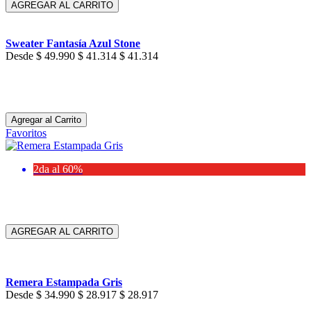
AGREGAR AL CARRITO
Gris Claro
Sweater Fantasía Azul Stone
Desde
$ 49.990
$ 41.314
$ 41.314
Gris Claro
Gris Claro
Agregar al Carrito
Favoritos
2da al 60%
AGREGAR AL CARRITO
Negro
Crudo
Remera Estampada Gris
Desde
$ 34.990
$ 28.917
$ 28.917