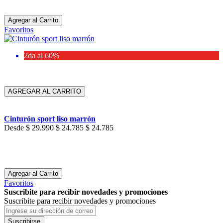
Azul Marino
Gris Claro
Agregar al Carrito
Favoritos
2da al 60%
AGREGAR AL CARRITO
Negro
Cinturón sport liso marrón
Desde
$ 29.990
$ 24.785
$ 24.785
Negro
Negro
Agregar al Carrito
Favoritos
Suscribite para recibir novedades y promociones
Suscribite para recibir novedades y promociones
Suscribirse