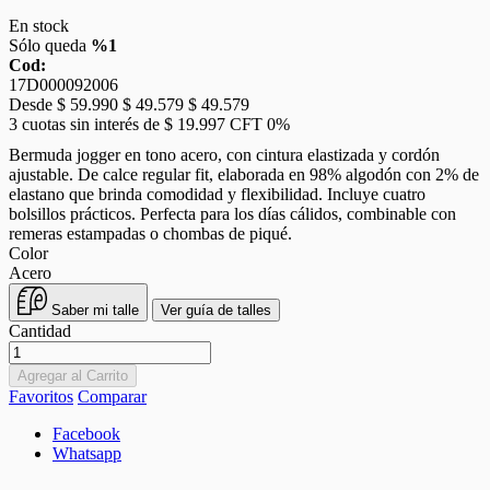
En stock
Sólo queda
%1
Cod:
17D000092006
Desde
$ 59.990
$ 49.579
$ 49.579
3 cuotas sin interés de
$ 19.997
CFT 0%
Bermuda jogger en tono acero, con cintura elastizada y cordón
ajustable. De calce regular fit, elaborada en 98% algodón con 2% de
elastano que brinda comodidad y flexibilidad. Incluye cuatro
bolsillos prácticos. Perfecta para los días cálidos, combinable con
remeras estampadas o chombas de piqué.
Color
Acero
Saber mi talle
Ver guía de talles
Cantidad
Agregar al Carrito
Favoritos
Comparar
Facebook
Whatsapp