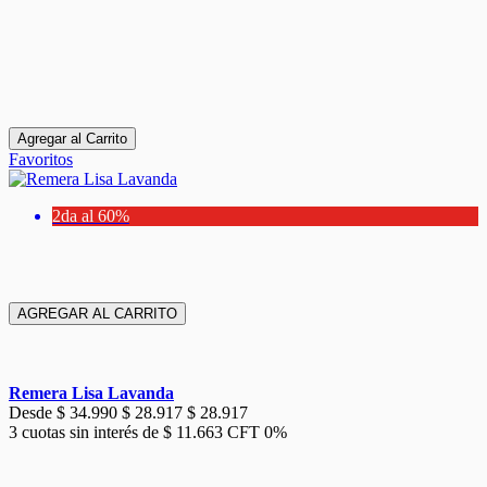
Negro
Gris Melange
Azul Marino
Negro
Gris Melange
Agregar al Carrito
Favoritos
2da al 60%
AGREGAR AL CARRITO
Negro
Azul Claro
Remera Lisa Lavanda
Desde
$ 34.990
$ 28.917
$ 28.917
3 cuotas sin interés de
$ 11.663
CFT 0%
Negro