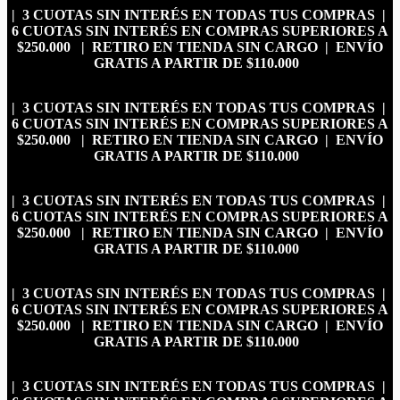
| 3 CUOTAS SIN INTERÉS EN TODAS TUS COMPRAS |
6 CUOTAS SIN INTERÉS EN COMPRAS SUPERIORES A
$250.000 | RETIRO EN TIENDA SIN CARGO | ENVÍO
GRATIS A PARTIR DE $110.000
| 3 CUOTAS SIN INTERÉS EN TODAS TUS COMPRAS |
6 CUOTAS SIN INTERÉS EN COMPRAS SUPERIORES A
$250.000 | RETIRO EN TIENDA SIN CARGO | ENVÍO
GRATIS A PARTIR DE $110.000
| 3 CUOTAS SIN INTERÉS EN TODAS TUS COMPRAS |
6 CUOTAS SIN INTERÉS EN COMPRAS SUPERIORES A
$250.000 | RETIRO EN TIENDA SIN CARGO | ENVÍO
GRATIS A PARTIR DE $110.000
| 3 CUOTAS SIN INTERÉS EN TODAS TUS COMPRAS |
6 CUOTAS SIN INTERÉS EN COMPRAS SUPERIORES A
$250.000 | RETIRO EN TIENDA SIN CARGO | ENVÍO
GRATIS A PARTIR DE $110.000
| 3 CUOTAS SIN INTERÉS EN TODAS TUS COMPRAS |