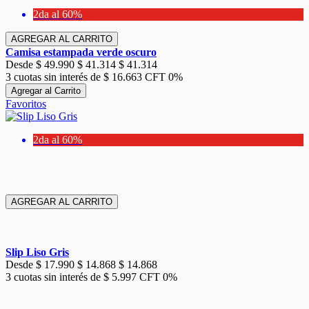
2da al 60%
AGREGAR AL CARRITO
Camisa estampada verde oscuro
Desde
$ 49.990
$ 41.314
$ 41.314
3 cuotas sin interés de
$ 16.663
CFT 0%
Agregar al Carrito
Favoritos
2da al 60%
AGREGAR AL CARRITO
Azul Marino
Negro
Slip Liso Gris
Desde
$ 17.990
$ 14.868
$ 14.868
3 cuotas sin interés de
$ 5.997
CFT 0%
Azul Marino