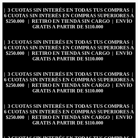
| 3 CUOTAS SIN INTERÉS EN TODAS TUS COMPRAS |
6 CUOTAS SIN INTERÉS EN COMPRAS SUPERIORES A
$250.000 | RETIRO EN TIENDA SIN CARGO | ENVÍO
GRATIS A PARTIR DE $110.000
| 3 CUOTAS SIN INTERÉS EN TODAS TUS COMPRAS |
6 CUOTAS SIN INTERÉS EN COMPRAS SUPERIORES A
$250.000 | RETIRO EN TIENDA SIN CARGO | ENVÍO
GRATIS A PARTIR DE $110.000
| 3 CUOTAS SIN INTERÉS EN TODAS TUS COMPRAS |
6 CUOTAS SIN INTERÉS EN COMPRAS SUPERIORES A
$250.000 | RETIRO EN TIENDA SIN CARGO | ENVÍO
GRATIS A PARTIR DE $110.000
| 3 CUOTAS SIN INTERÉS EN TODAS TUS COMPRAS |
6 CUOTAS SIN INTERÉS EN COMPRAS SUPERIORES A
$250.000 | RETIRO EN TIENDA SIN CARGO | ENVÍO
GRATIS A PARTIR DE $110.000