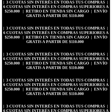
| 3 CUOTAS SIN INTERÉS EN TODAS TUS COMPRAS |
6 CUOTAS SIN INTERÉS EN COMPRAS SUPERIORES A
$250.000 | RETIRO EN TIENDA SIN CARGO | ENVÍO
GRATIS A PARTIR DE $110.000
| 3 CUOTAS SIN INTERÉS EN TODAS TUS COMPRAS |
6 CUOTAS SIN INTERÉS EN COMPRAS SUPERIORES A
$250.000 | RETIRO EN TIENDA SIN CARGO | ENVÍO
GRATIS A PARTIR DE $110.000
| 3 CUOTAS SIN INTERÉS EN TODAS TUS COMPRAS |
6 CUOTAS SIN INTERÉS EN COMPRAS SUPERIORES A
$250.000 | RETIRO EN TIENDA SIN CARGO | ENVÍO
GRATIS A PARTIR DE $110.000
| 3 CUOTAS SIN INTERÉS EN TODAS TUS COMPRAS |
6 CUOTAS SIN INTERÉS EN COMPRAS SUPERIORES A
$250.000 | RETIRO EN TIENDA SIN CARGO | ENVÍO
GRATIS A PARTIR DE $110.000
| 3 CUOTAS SIN INTERÉS EN TODAS TUS COMPRAS |
6 CUOTAS SIN INTERÉS EN COMPRAS SUPERIORES A