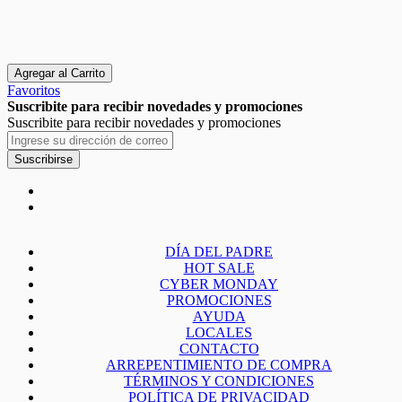
Negro
Azul Marino
Negro
Agregar al Carrito
Favoritos
Suscribite para recibir novedades y promociones
Suscribite para recibir novedades y promociones
Suscribirse
DÍA DEL PADRE
HOT SALE
CYBER MONDAY
PROMOCIONES
AYUDA
LOCALES
CONTACTO
ARREPENTIMIENTO DE COMPRA
TÉRMINOS Y CONDICIONES
POLÍTICA DE PRIVACIDAD