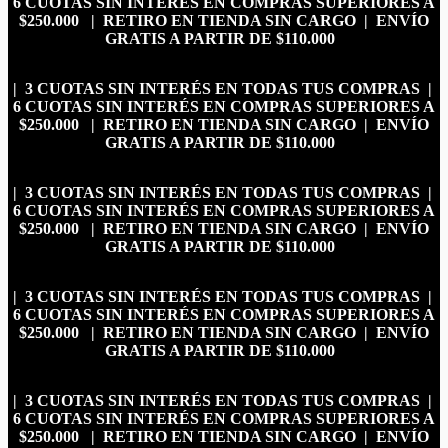
6 CUOTAS SIN INTERÉS EN COMPRAS SUPERIORES A
$250.000 | RETIRO EN TIENDA SIN CARGO | ENVÍO
GRATIS A PARTIR DE $110.000
| 3 CUOTAS SIN INTERÉS EN TODAS TUS COMPRAS |
6 CUOTAS SIN INTERÉS EN COMPRAS SUPERIORES A
$250.000 | RETIRO EN TIENDA SIN CARGO | ENVÍO
GRATIS A PARTIR DE $110.000
| 3 CUOTAS SIN INTERÉS EN TODAS TUS COMPRAS |
6 CUOTAS SIN INTERÉS EN COMPRAS SUPERIORES A
$250.000 | RETIRO EN TIENDA SIN CARGO | ENVÍO
GRATIS A PARTIR DE $110.000
| 3 CUOTAS SIN INTERÉS EN TODAS TUS COMPRAS |
6 CUOTAS SIN INTERÉS EN COMPRAS SUPERIORES A
$250.000 | RETIRO EN TIENDA SIN CARGO | ENVÍO
GRATIS A PARTIR DE $110.000
| 3 CUOTAS SIN INTERÉS EN TODAS TUS COMPRAS |
6 CUOTAS SIN INTERÉS EN COMPRAS SUPERIORES A
$250.000 | RETIRO EN TIENDA SIN CARGO | ENVÍO