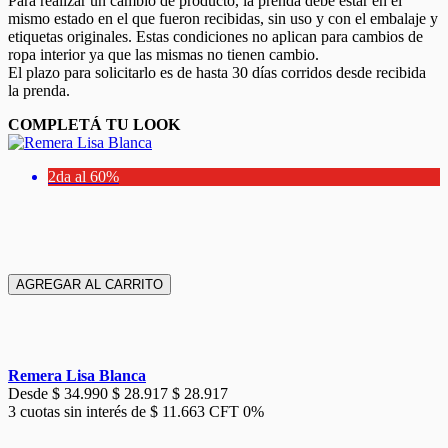
Para realizar un cambio de producto, la prenda debe estar en el
mismo estado en el que fueron recibidas, sin uso y con el embalaje y
etiquetas originales. Estas condiciones no aplican para cambios de
ropa interior ya que las mismas no tienen cambio.
El plazo para solicitarlo es de hasta 30 días corridos desde recibida
la prenda.
COMPLETÁ TU LOOK
2da al 60%
AGREGAR AL CARRITO
Azul Marino
Negro
Gris Melange
Remera Lisa Blanca
Desde
$ 34.990
$ 28.917
$ 28.917
3 cuotas sin interés de
$ 11.663
CFT 0%
Azul Marino