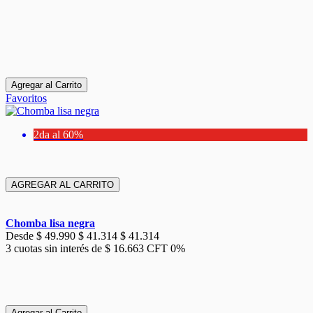
Verde Claro Melange
Verde Oliva
Gris Melange
Verde Claro Melange
Verde Oliva
Agregar al Carrito
Favoritos
2da al 60%
AGREGAR AL CARRITO
Verde Malva
Chomba lisa negra
Desde
$ 49.990
$ 41.314
$ 41.314
3 cuotas sin interés de
$ 16.663
CFT 0%
Verde Malva
Verde Malva
Agregar al Carrito