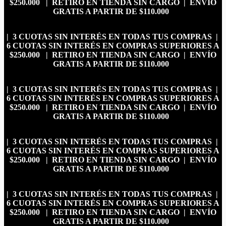
$250.000 | RETIRO EN TIENDA SIN CARGO | ENVÍO
GRATIS A PARTIR DE $110.000
| 3 CUOTAS SIN INTERÉS EN TODAS TUS COMPRAS |
6 CUOTAS SIN INTERÉS EN COMPRAS SUPERIORES A
$250.000 | RETIRO EN TIENDA SIN CARGO | ENVÍO
GRATIS A PARTIR DE $110.000
| 3 CUOTAS SIN INTERÉS EN TODAS TUS COMPRAS |
6 CUOTAS SIN INTERÉS EN COMPRAS SUPERIORES A
$250.000 | RETIRO EN TIENDA SIN CARGO | ENVÍO
GRATIS A PARTIR DE $110.000
| 3 CUOTAS SIN INTERÉS EN TODAS TUS COMPRAS |
6 CUOTAS SIN INTERÉS EN COMPRAS SUPERIORES A
$250.000 | RETIRO EN TIENDA SIN CARGO | ENVÍO
GRATIS A PARTIR DE $110.000
| 3 CUOTAS SIN INTERÉS EN TODAS TUS COMPRAS |
6 CUOTAS SIN INTERÉS EN COMPRAS SUPERIORES A
$250.000 | RETIRO EN TIENDA SIN CARGO | ENVÍO
GRATIS A PARTIR DE $110.000