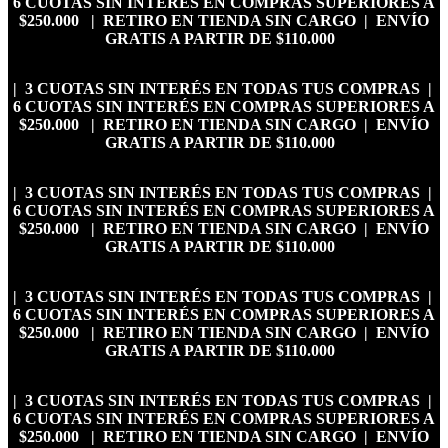
6 CUOTAS SIN INTERÉS EN COMPRAS SUPERIORES A
$250.000 | RETIRO EN TIENDA SIN CARGO | ENVÍO
GRATIS A PARTIR DE $110.000
| 3 CUOTAS SIN INTERÉS EN TODAS TUS COMPRAS |
6 CUOTAS SIN INTERÉS EN COMPRAS SUPERIORES A
$250.000 | RETIRO EN TIENDA SIN CARGO | ENVÍO
GRATIS A PARTIR DE $110.000
| 3 CUOTAS SIN INTERÉS EN TODAS TUS COMPRAS |
6 CUOTAS SIN INTERÉS EN COMPRAS SUPERIORES A
$250.000 | RETIRO EN TIENDA SIN CARGO | ENVÍO
GRATIS A PARTIR DE $110.000
| 3 CUOTAS SIN INTERÉS EN TODAS TUS COMPRAS |
6 CUOTAS SIN INTERÉS EN COMPRAS SUPERIORES A
$250.000 | RETIRO EN TIENDA SIN CARGO | ENVÍO
GRATIS A PARTIR DE $110.000
| 3 CUOTAS SIN INTERÉS EN TODAS TUS COMPRAS |
6 CUOTAS SIN INTERÉS EN COMPRAS SUPERIORES A
$250.000 | RETIRO EN TIENDA SIN CARGO | ENVÍO