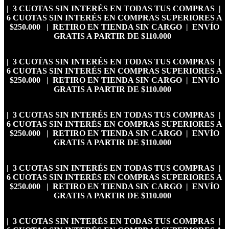
| 3 CUOTAS SIN INTERÉS EN TODAS TUS COMPRAS |
6 CUOTAS SIN INTERÉS EN COMPRAS SUPERIORES A
$250.000 | RETIRO EN TIENDA SIN CARGO | ENVÍO
GRATIS A PARTIR DE $110.000
| 3 CUOTAS SIN INTERÉS EN TODAS TUS COMPRAS |
6 CUOTAS SIN INTERÉS EN COMPRAS SUPERIORES A
$250.000 | RETIRO EN TIENDA SIN CARGO | ENVÍO
GRATIS A PARTIR DE $110.000
| 3 CUOTAS SIN INTERÉS EN TODAS TUS COMPRAS |
6 CUOTAS SIN INTERÉS EN COMPRAS SUPERIORES A
$250.000 | RETIRO EN TIENDA SIN CARGO | ENVÍO
GRATIS A PARTIR DE $110.000
| 3 CUOTAS SIN INTERÉS EN TODAS TUS COMPRAS |
6 CUOTAS SIN INTERÉS EN COMPRAS SUPERIORES A
$250.000 | RETIRO EN TIENDA SIN CARGO | ENVÍO
GRATIS A PARTIR DE $110.000
| 3 CUOTAS SIN INTERÉS EN TODAS TUS COMPRAS |