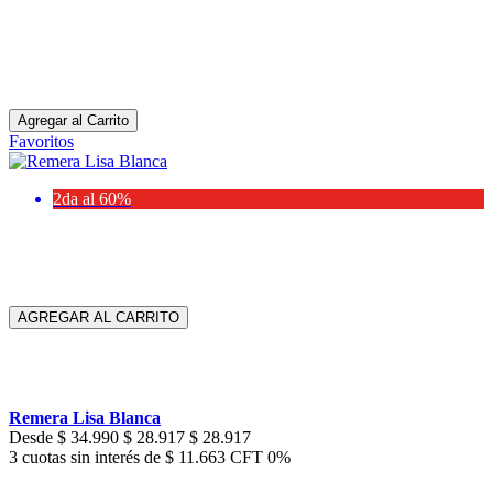
Azul Marino
Gris Claro
Azul Marino
Gris Claro
Agregar al Carrito
Favoritos
2da al 60%
AGREGAR AL CARRITO
Azul Marino
Negro
Gris Melange
Remera Lisa Blanca
Desde
$ 34.990
$ 28.917
$ 28.917
3 cuotas sin interés de
$ 11.663
CFT 0%