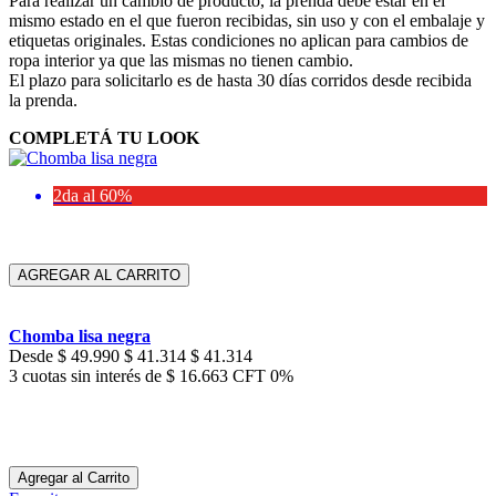
Para realizar un cambio de producto, la prenda debe estar en el
mismo estado en el que fueron recibidas, sin uso y con el embalaje y
etiquetas originales. Estas condiciones no aplican para cambios de
ropa interior ya que las mismas no tienen cambio.
El plazo para solicitarlo es de hasta 30 días corridos desde recibida
la prenda.
COMPLETÁ TU LOOK
2da al 60%
AGREGAR AL CARRITO
Verde Malva
Chomba lisa negra
Desde
$ 49.990
$ 41.314
$ 41.314
3 cuotas sin interés de
$ 16.663
CFT 0%
Verde Malva
Verde Malva
Agregar al Carrito