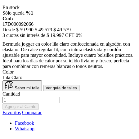
En stock
Sólo queda
%1
Cod:
17D000092066
Desde
$ 59.990
$ 49.579
$ 49.579
3 cuotas sin interés de
$ 19.997
CFT 0%
Bermuda jogger en color lila claro confeccionada en algodón con
elastano. De calce regular fit, con cintura elastizada y cordón
ajustable para mayor comodidad. Incluye cuatro bolsillos prácticos.
Ideal para los días de calor por su tejido liviano y fresco, perfecta
para combinar con remeras blancas o tonos neutros.
Color
Lila Claro
Saber mi talle
Ver guía de talles
Cantidad
Agregar al Carrito
Favoritos
Comparar
Facebook
Whatsapp