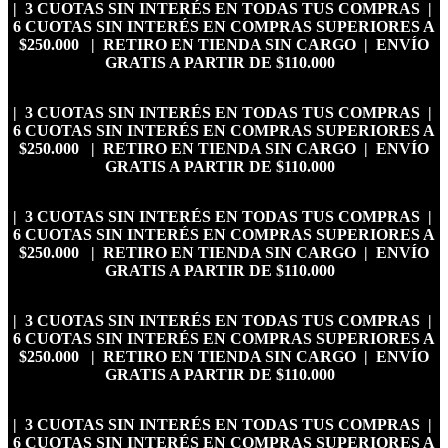
| 3 CUOTAS SIN INTERÉS EN TODAS TUS COMPRAS |
6 CUOTAS SIN INTERÉS EN COMPRAS SUPERIORES A
$250.000 | RETIRO EN TIENDA SIN CARGO | ENVÍO
GRATIS A PARTIR DE $110.000
| 3 CUOTAS SIN INTERÉS EN TODAS TUS COMPRAS |
6 CUOTAS SIN INTERÉS EN COMPRAS SUPERIORES A
$250.000 | RETIRO EN TIENDA SIN CARGO | ENVÍO
GRATIS A PARTIR DE $110.000
| 3 CUOTAS SIN INTERÉS EN TODAS TUS COMPRAS |
6 CUOTAS SIN INTERÉS EN COMPRAS SUPERIORES A
$250.000 | RETIRO EN TIENDA SIN CARGO | ENVÍO
GRATIS A PARTIR DE $110.000
| 3 CUOTAS SIN INTERÉS EN TODAS TUS COMPRAS |
6 CUOTAS SIN INTERÉS EN COMPRAS SUPERIORES A
$250.000 | RETIRO EN TIENDA SIN CARGO | ENVÍO
GRATIS A PARTIR DE $110.000
| 3 CUOTAS SIN INTERÉS EN TODAS TUS COMPRAS |
6 CUOTAS SIN INTERÉS EN COMPRAS SUPERIORES A