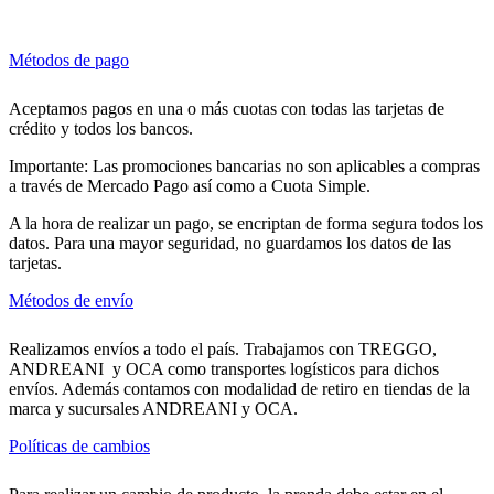
Métodos de pago
Aceptamos pagos en una o más cuotas con todas las tarjetas de
crédito y todos los bancos.
Importante: Las promociones bancarias no son aplicables a compras
a través de Mercado Pago así como a Cuota Simple.
A la hora de realizar un pago, se encriptan de forma segura todos los
datos. Para una mayor seguridad, no guardamos los datos de las
tarjetas.
Métodos de envío
Realizamos envíos a todo el país. Trabajamos con TREGGO,
ANDREANI y OCA como transportes logísticos para dichos
envíos. Además contamos con modalidad de retiro en tiendas de la
marca y sucursales ANDREANI y OCA.
Políticas de cambios