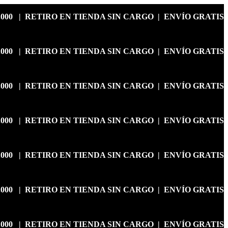
.000 | RETIRO EN TIENDA SIN CARGO | ENVÍO GRATIS
.000 | RETIRO EN TIENDA SIN CARGO | ENVÍO GRATIS
.000 | RETIRO EN TIENDA SIN CARGO | ENVÍO GRATIS
.000 | RETIRO EN TIENDA SIN CARGO | ENVÍO GRATIS
.000 | RETIRO EN TIENDA SIN CARGO | ENVÍO GRATIS
.000 | RETIRO EN TIENDA SIN CARGO | ENVÍO GRATIS
.000 | RETIRO EN TIENDA SIN CARGO | ENVÍO GRATIS