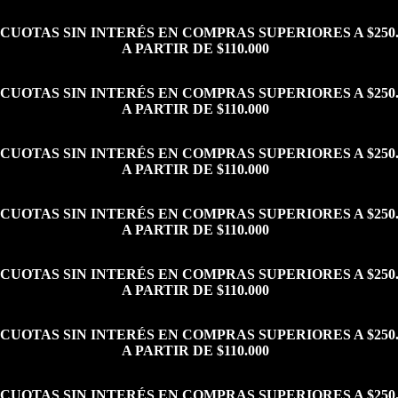
 CUOTAS SIN INTERÉS EN COMPRAS SUPERIORES A $250
A PARTIR DE $110.000
 CUOTAS SIN INTERÉS EN COMPRAS SUPERIORES A $250
A PARTIR DE $110.000
 CUOTAS SIN INTERÉS EN COMPRAS SUPERIORES A $250
A PARTIR DE $110.000
 CUOTAS SIN INTERÉS EN COMPRAS SUPERIORES A $250
A PARTIR DE $110.000
 CUOTAS SIN INTERÉS EN COMPRAS SUPERIORES A $250
A PARTIR DE $110.000
 CUOTAS SIN INTERÉS EN COMPRAS SUPERIORES A $250
A PARTIR DE $110.000
 CUOTAS SIN INTERÉS EN COMPRAS SUPERIORES A $250