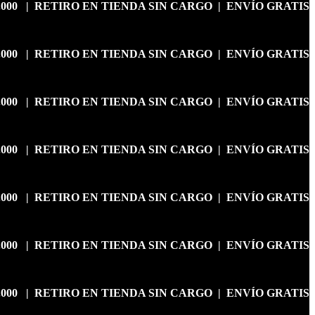
.000 | RETIRO EN TIENDA SIN CARGO | ENVÍO GRATIS
.000 | RETIRO EN TIENDA SIN CARGO | ENVÍO GRATIS
.000 | RETIRO EN TIENDA SIN CARGO | ENVÍO GRATIS
.000 | RETIRO EN TIENDA SIN CARGO | ENVÍO GRATIS
.000 | RETIRO EN TIENDA SIN CARGO | ENVÍO GRATIS
.000 | RETIRO EN TIENDA SIN CARGO | ENVÍO GRATIS
.000 | RETIRO EN TIENDA SIN CARGO | ENVÍO GRATIS