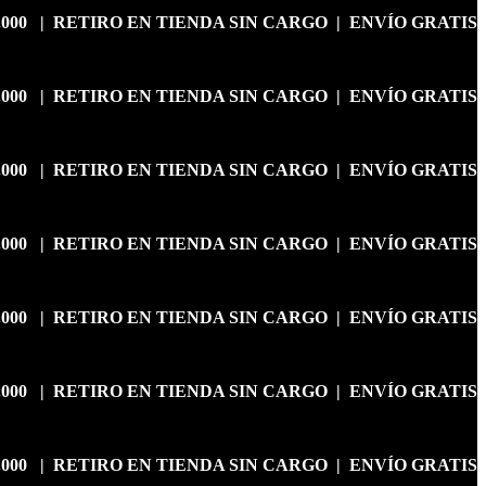
.000 | RETIRO EN TIENDA SIN CARGO | ENVÍO GRATIS
.000 | RETIRO EN TIENDA SIN CARGO | ENVÍO GRATIS
.000 | RETIRO EN TIENDA SIN CARGO | ENVÍO GRATIS
.000 | RETIRO EN TIENDA SIN CARGO | ENVÍO GRATIS
.000 | RETIRO EN TIENDA SIN CARGO | ENVÍO GRATIS
.000 | RETIRO EN TIENDA SIN CARGO | ENVÍO GRATIS
.000 | RETIRO EN TIENDA SIN CARGO | ENVÍO GRATIS