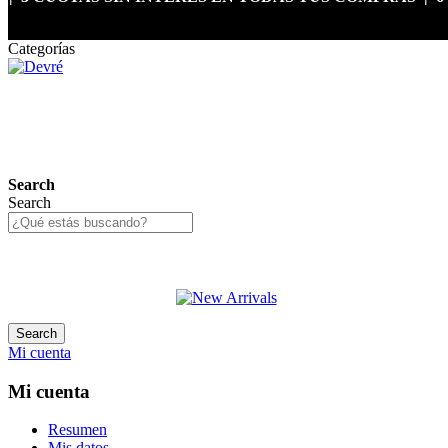
Categorías
Search
Search
Search
Mi cuenta
Mi cuenta
Resumen
Mis datos