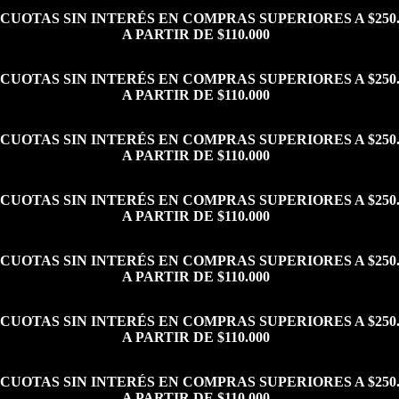
 CUOTAS SIN INTERÉS EN COMPRAS SUPERIORES A $250
A PARTIR DE $110.000
 CUOTAS SIN INTERÉS EN COMPRAS SUPERIORES A $250
A PARTIR DE $110.000
 CUOTAS SIN INTERÉS EN COMPRAS SUPERIORES A $250
A PARTIR DE $110.000
 CUOTAS SIN INTERÉS EN COMPRAS SUPERIORES A $250
A PARTIR DE $110.000
 CUOTAS SIN INTERÉS EN COMPRAS SUPERIORES A $250
A PARTIR DE $110.000
 CUOTAS SIN INTERÉS EN COMPRAS SUPERIORES A $250
A PARTIR DE $110.000
 CUOTAS SIN INTERÉS EN COMPRAS SUPERIORES A $250
A PARTIR DE $110.000