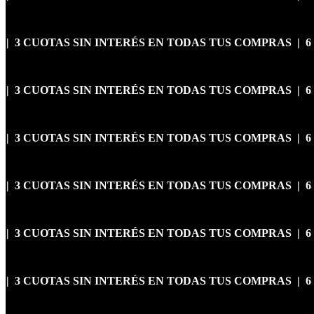
| 3 CUOTAS SIN INTERÉS EN TODAS TUS COMPRAS | 6
| 3 CUOTAS SIN INTERÉS EN TODAS TUS COMPRAS | 6
| 3 CUOTAS SIN INTERÉS EN TODAS TUS COMPRAS | 6
| 3 CUOTAS SIN INTERÉS EN TODAS TUS COMPRAS | 6
| 3 CUOTAS SIN INTERÉS EN TODAS TUS COMPRAS | 6
| 3 CUOTAS SIN INTERÉS EN TODAS TUS COMPRAS | 6