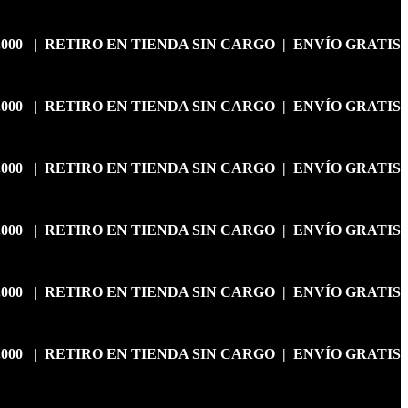
.000 | RETIRO EN TIENDA SIN CARGO | ENVÍO GRATIS
.000 | RETIRO EN TIENDA SIN CARGO | ENVÍO GRATIS
.000 | RETIRO EN TIENDA SIN CARGO | ENVÍO GRATIS
.000 | RETIRO EN TIENDA SIN CARGO | ENVÍO GRATIS
.000 | RETIRO EN TIENDA SIN CARGO | ENVÍO GRATIS
.000 | RETIRO EN TIENDA SIN CARGO | ENVÍO GRATIS