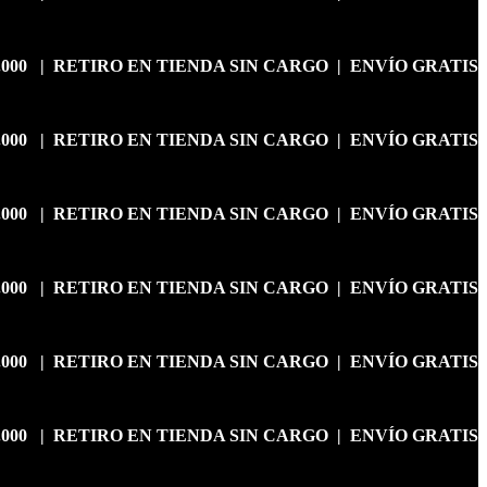
.000 | RETIRO EN TIENDA SIN CARGO | ENVÍO GRATIS
.000 | RETIRO EN TIENDA SIN CARGO | ENVÍO GRATIS
.000 | RETIRO EN TIENDA SIN CARGO | ENVÍO GRATIS
.000 | RETIRO EN TIENDA SIN CARGO | ENVÍO GRATIS
.000 | RETIRO EN TIENDA SIN CARGO | ENVÍO GRATIS
.000 | RETIRO EN TIENDA SIN CARGO | ENVÍO GRATIS