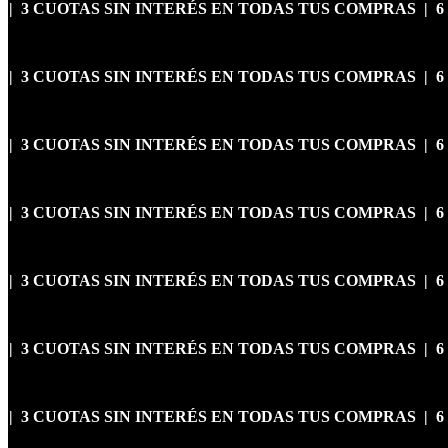
| 3 CUOTAS SIN INTERÉS EN TODAS TUS COMPRAS | 6
| 3 CUOTAS SIN INTERÉS EN TODAS TUS COMPRAS | 6
| 3 CUOTAS SIN INTERÉS EN TODAS TUS COMPRAS | 6
| 3 CUOTAS SIN INTERÉS EN TODAS TUS COMPRAS | 6
| 3 CUOTAS SIN INTERÉS EN TODAS TUS COMPRAS | 6
| 3 CUOTAS SIN INTERÉS EN TODAS TUS COMPRAS | 6
| 3 CUOTAS SIN INTERÉS EN TODAS TUS COMPRAS | 6