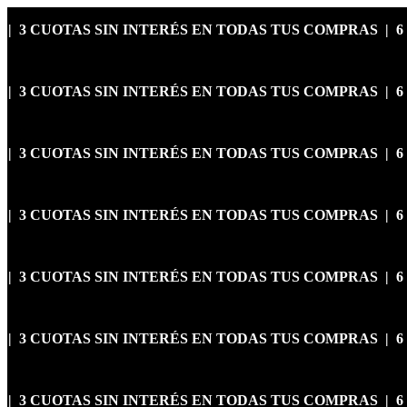
| 3 CUOTAS SIN INTERÉS EN TODAS TUS COMPRAS | 6
| 3 CUOTAS SIN INTERÉS EN TODAS TUS COMPRAS | 6
| 3 CUOTAS SIN INTERÉS EN TODAS TUS COMPRAS | 6
| 3 CUOTAS SIN INTERÉS EN TODAS TUS COMPRAS | 6
| 3 CUOTAS SIN INTERÉS EN TODAS TUS COMPRAS | 6
| 3 CUOTAS SIN INTERÉS EN TODAS TUS COMPRAS | 6
| 3 CUOTAS SIN INTERÉS EN TODAS TUS COMPRAS | 6