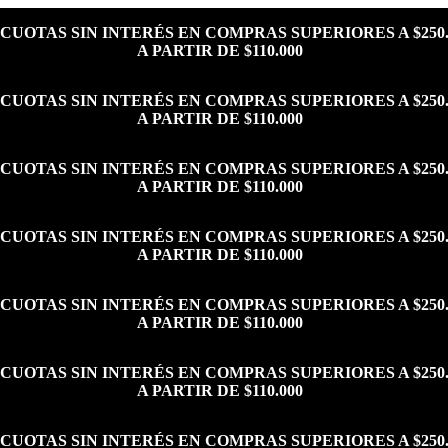
 CUOTAS SIN INTERÉS EN COMPRAS SUPERIORES A $250
A PARTIR DE $110.000
 CUOTAS SIN INTERÉS EN COMPRAS SUPERIORES A $250
A PARTIR DE $110.000
 CUOTAS SIN INTERÉS EN COMPRAS SUPERIORES A $250
A PARTIR DE $110.000
 CUOTAS SIN INTERÉS EN COMPRAS SUPERIORES A $250
A PARTIR DE $110.000
 CUOTAS SIN INTERÉS EN COMPRAS SUPERIORES A $250
A PARTIR DE $110.000
 CUOTAS SIN INTERÉS EN COMPRAS SUPERIORES A $250
A PARTIR DE $110.000
 CUOTAS SIN INTERÉS EN COMPRAS SUPERIORES A $250