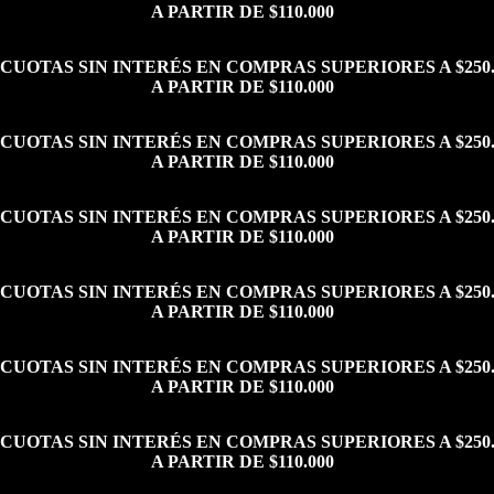
A PARTIR DE $110.000
 CUOTAS SIN INTERÉS EN COMPRAS SUPERIORES A $250
A PARTIR DE $110.000
 CUOTAS SIN INTERÉS EN COMPRAS SUPERIORES A $250
A PARTIR DE $110.000
 CUOTAS SIN INTERÉS EN COMPRAS SUPERIORES A $250
A PARTIR DE $110.000
 CUOTAS SIN INTERÉS EN COMPRAS SUPERIORES A $250
A PARTIR DE $110.000
 CUOTAS SIN INTERÉS EN COMPRAS SUPERIORES A $250
A PARTIR DE $110.000
 CUOTAS SIN INTERÉS EN COMPRAS SUPERIORES A $250
A PARTIR DE $110.000