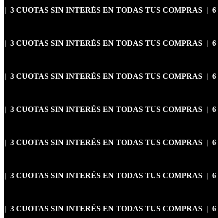
| 3 CUOTAS SIN INTERÉS EN TODAS TUS COMPRAS | 6
| 3 CUOTAS SIN INTERÉS EN TODAS TUS COMPRAS | 6
| 3 CUOTAS SIN INTERÉS EN TODAS TUS COMPRAS | 6
| 3 CUOTAS SIN INTERÉS EN TODAS TUS COMPRAS | 6
| 3 CUOTAS SIN INTERÉS EN TODAS TUS COMPRAS | 6
| 3 CUOTAS SIN INTERÉS EN TODAS TUS COMPRAS | 6
| 3 CUOTAS SIN INTERÉS EN TODAS TUS COMPRAS | 6