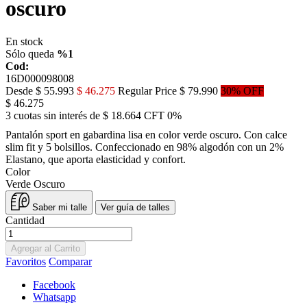
oscuro
En stock
Sólo queda
%1
Cod:
16D000098008
Desde
$ 55.993
$ 46.275
Regular Price
$ 79.990
30% OFF
$ 46.275
3 cuotas sin interés de
$ 18.664
CFT 0%
Pantalón sport en gabardina lisa en color verde oscuro. Con calce
slim fit y 5 bolsillos. Confeccionado en 98% algodón con un 2%
Elastano, que aporta elasticidad y confort.
Color
Verde Oscuro
Saber mi talle
Ver guía de talles
Cantidad
Agregar al Carrito
Favoritos
Comparar
Facebook
Whatsapp