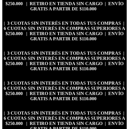
$250.000 | RETIRO EN TIENDA SIN CARGO | ENVÍO
GRATIS A PARTIR DE $110.000
| 3 CUOTAS SIN INTERÉS EN TODAS TUS COMPRAS |
6 CUOTAS SIN INTERÉS EN COMPRAS SUPERIORES A
$250.000 | RETIRO EN TIENDA SIN CARGO | ENVÍO
GRATIS A PARTIR DE $110.000
| 3 CUOTAS SIN INTERÉS EN TODAS TUS COMPRAS |
6 CUOTAS SIN INTERÉS EN COMPRAS SUPERIORES A
$250.000 | RETIRO EN TIENDA SIN CARGO | ENVÍO
GRATIS A PARTIR DE $110.000
| 3 CUOTAS SIN INTERÉS EN TODAS TUS COMPRAS |
6 CUOTAS SIN INTERÉS EN COMPRAS SUPERIORES A
$250.000 | RETIRO EN TIENDA SIN CARGO | ENVÍO
GRATIS A PARTIR DE $110.000
| 3 CUOTAS SIN INTERÉS EN TODAS TUS COMPRAS |
6 CUOTAS SIN INTERÉS EN COMPRAS SUPERIORES A
$250.000 | RETIRO EN TIENDA SIN CARGO | ENVÍO
GRATIS A PARTIR DE $110.000