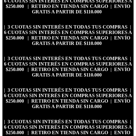
6 CUOTAS SIN INTERÉS EN COMPRAS SUPERIORES A
$250.000 | RETIRO EN TIENDA SIN CARGO | ENVÍO
GRATIS A PARTIR DE $110.000
| 3 CUOTAS SIN INTERÉS EN TODAS TUS COMPRAS |
6 CUOTAS SIN INTERÉS EN COMPRAS SUPERIORES A
$250.000 | RETIRO EN TIENDA SIN CARGO | ENVÍO
GRATIS A PARTIR DE $110.000
| 3 CUOTAS SIN INTERÉS EN TODAS TUS COMPRAS |
6 CUOTAS SIN INTERÉS EN COMPRAS SUPERIORES A
$250.000 | RETIRO EN TIENDA SIN CARGO | ENVÍO
GRATIS A PARTIR DE $110.000
| 3 CUOTAS SIN INTERÉS EN TODAS TUS COMPRAS |
6 CUOTAS SIN INTERÉS EN COMPRAS SUPERIORES A
$250.000 | RETIRO EN TIENDA SIN CARGO | ENVÍO
GRATIS A PARTIR DE $110.000
| 3 CUOTAS SIN INTERÉS EN TODAS TUS COMPRAS |
6 CUOTAS SIN INTERÉS EN COMPRAS SUPERIORES A
$250.000 | RETIRO EN TIENDA SIN CARGO | ENVÍO