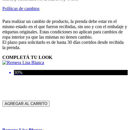
Políticas de cambios
Para realizar un cambio de producto, la prenda debe estar en el
mismo estado en el que fueron recibidas, sin uso y con el embalaje y
etiquetas originales. Estas condiciones no aplican para cambios de
ropa interior ya que las mismas no tienen cambio.
El plazo para solicitarlo es de hasta 30 días corridos desde recibida
la prenda.
COMPLETÁ TU LOOK
30%
AGREGAR AL CARRITO
Azul Marino
Negro
Gris Melange