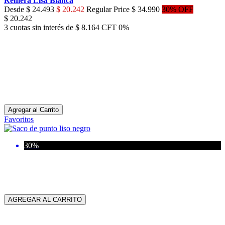
Remera Lisa Blanca
Desde
$ 24.493
$ 20.242
Regular Price
$ 34.990
30% OFF
$ 20.242
3 cuotas sin interés de
$ 8.164
CFT 0%
Azul Marino
Negro
Gris Melange
Azul Marino
Negro
Gris Melange
Agregar al Carrito
Favoritos
30%
AGREGAR AL CARRITO
Arena