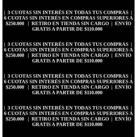
| 3 CUOTAS SIN INTERÉS EN TODAS TUS COMPRAS |
6 CUOTAS SIN INTERÉS EN COMPRAS SUPERIORES A
$250.000 | RETIRO EN TIENDA SIN CARGO | ENVÍO
GRATIS A PARTIR DE $110.000
| 3 CUOTAS SIN INTERÉS EN TODAS TUS COMPRAS |
6 CUOTAS SIN INTERÉS EN COMPRAS SUPERIORES A
$250.000 | RETIRO EN TIENDA SIN CARGO | ENVÍO
GRATIS A PARTIR DE $110.000
| 3 CUOTAS SIN INTERÉS EN TODAS TUS COMPRAS |
6 CUOTAS SIN INTERÉS EN COMPRAS SUPERIORES A
$250.000 | RETIRO EN TIENDA SIN CARGO | ENVÍO
GRATIS A PARTIR DE $110.000
| 3 CUOTAS SIN INTERÉS EN TODAS TUS COMPRAS |
6 CUOTAS SIN INTERÉS EN COMPRAS SUPERIORES A
$250.000 | RETIRO EN TIENDA SIN CARGO | ENVÍO
GRATIS A PARTIR DE $110.000