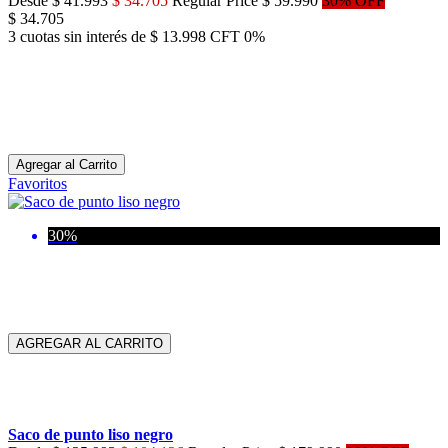
Desde
$ 41.993
$ 34.705
Regular Price
$ 59.990
30% OFF
$ 34.705
3 cuotas sin interés de
$ 13.998
CFT 0%
Azul Marino
Gris Claro
Azul Marino
Gris Claro
Agregar al Carrito
Favoritos
30%
AGREGAR AL CARRITO
Arena
Gris Claro
Azul Claro
Saco de punto liso negro