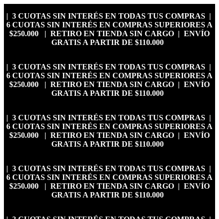
| 3 CUOTAS SIN INTERÉS EN TODAS TUS COMPRAS |
6 CUOTAS SIN INTERÉS EN COMPRAS SUPERIORES A
$250.000 | RETIRO EN TIENDA SIN CARGO | ENVÍO
GRATIS A PARTIR DE $110.000
| 3 CUOTAS SIN INTERÉS EN TODAS TUS COMPRAS |
6 CUOTAS SIN INTERÉS EN COMPRAS SUPERIORES A
$250.000 | RETIRO EN TIENDA SIN CARGO | ENVÍO
GRATIS A PARTIR DE $110.000
| 3 CUOTAS SIN INTERÉS EN TODAS TUS COMPRAS |
6 CUOTAS SIN INTERÉS EN COMPRAS SUPERIORES A
$250.000 | RETIRO EN TIENDA SIN CARGO | ENVÍO
GRATIS A PARTIR DE $110.000
| 3 CUOTAS SIN INTERÉS EN TODAS TUS COMPRAS |
6 CUOTAS SIN INTERÉS EN COMPRAS SUPERIORES A
$250.000 | RETIRO EN TIENDA SIN CARGO | ENVÍO
GRATIS A PARTIR DE $110.000