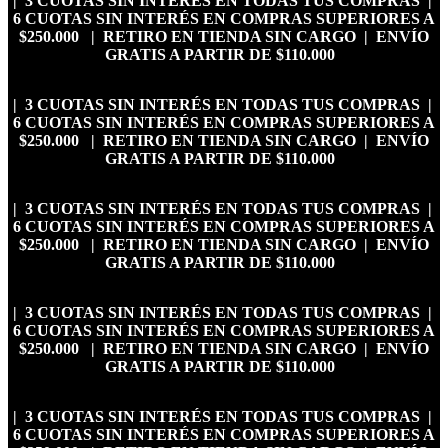
| 3 CUOTAS SIN INTERÉS EN TODAS TUS COMPRAS |
6 CUOTAS SIN INTERÉS EN COMPRAS SUPERIORES A
$250.000 | RETIRO EN TIENDA SIN CARGO | ENVÍO
GRATIS A PARTIR DE $110.000
| 3 CUOTAS SIN INTERÉS EN TODAS TUS COMPRAS |
6 CUOTAS SIN INTERÉS EN COMPRAS SUPERIORES A
$250.000 | RETIRO EN TIENDA SIN CARGO | ENVÍO
GRATIS A PARTIR DE $110.000
| 3 CUOTAS SIN INTERÉS EN TODAS TUS COMPRAS |
6 CUOTAS SIN INTERÉS EN COMPRAS SUPERIORES A
$250.000 | RETIRO EN TIENDA SIN CARGO | ENVÍO
GRATIS A PARTIR DE $110.000
| 3 CUOTAS SIN INTERÉS EN TODAS TUS COMPRAS |
6 CUOTAS SIN INTERÉS EN COMPRAS SUPERIORES A
$250.000 | RETIRO EN TIENDA SIN CARGO | ENVÍO
GRATIS A PARTIR DE $110.000
| 3 CUOTAS SIN INTERÉS EN TODAS TUS COMPRAS |
6 CUOTAS SIN INTERÉS EN COMPRAS SUPERIORES A