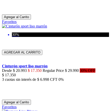
Negro
Crudo
Agregar al Carrito
Favoritos
30%
AGREGAR AL CARRITO
Negro
Cinturón sport liso marrón
Desde
$ 20.993
$ 17.350
Regular Price
$ 29.990
30% OFF
$ 17.350
3 cuotas sin interés de
$ 6.998
CFT 0%
Negro
Negro
Agregar al Carrito
Favoritos