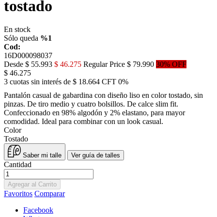
tostado
En stock
Sólo queda
%1
Cod:
16D000098037
Desde
$ 55.993
$ 46.275
Regular Price
$ 79.990
30% OFF
$ 46.275
3 cuotas sin interés de
$ 18.664
CFT 0%
Pantalón casual de gabardina con diseño liso en color tostado, sin
pinzas. De tiro medio y cuatro bolsillos. De calce slim fit.
Confeccionado en 98% algodón y 2% elastano, para mayor
comodidad. Ideal para combinar con un look casual.
Color
Tostado
Saber mi talle
Ver guía de talles
Cantidad
Agregar al Carrito
Favoritos
Comparar
Facebook