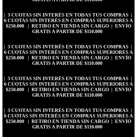
| 3 CUOTAS SIN INTERÉS EN TODAS TUS COMPRAS |
6 CUOTAS SIN INTERÉS EN COMPRAS SUPERIORES A
$250.000 | RETIRO EN TIENDA SIN CARGO | ENVÍO
GRATIS A PARTIR DE $110.000
| 3 CUOTAS SIN INTERÉS EN TODAS TUS COMPRAS |
6 CUOTAS SIN INTERÉS EN COMPRAS SUPERIORES A
$250.000 | RETIRO EN TIENDA SIN CARGO | ENVÍO
GRATIS A PARTIR DE $110.000
| 3 CUOTAS SIN INTERÉS EN TODAS TUS COMPRAS |
6 CUOTAS SIN INTERÉS EN COMPRAS SUPERIORES A
$250.000 | RETIRO EN TIENDA SIN CARGO | ENVÍO
GRATIS A PARTIR DE $110.000
| 3 CUOTAS SIN INTERÉS EN TODAS TUS COMPRAS |
6 CUOTAS SIN INTERÉS EN COMPRAS SUPERIORES A
$250.000 | RETIRO EN TIENDA SIN CARGO | ENVÍO
GRATIS A PARTIR DE $110.000