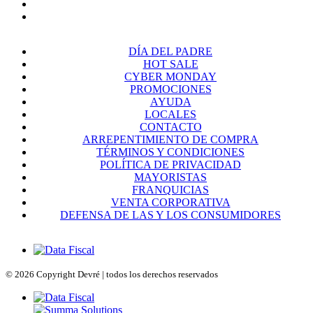
DÍA DEL PADRE
HOT SALE
CYBER MONDAY
PROMOCIONES
AYUDA
LOCALES
CONTACTO
ARREPENTIMIENTO DE COMPRA
TÉRMINOS Y CONDICIONES
POLÍTICA DE PRIVACIDAD
MAYORISTAS
FRANQUICIAS
VENTA CORPORATIVA
DEFENSA DE LAS Y LOS CONSUMIDORES
© 2026 Copyright Devré | todos los derechos reservados