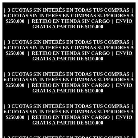
| 3 CUOTAS SIN INTERÉS EN TODAS TUS COMPRAS |
6 CUOTAS SIN INTERÉS EN COMPRAS SUPERIORES A
$250.000 | RETIRO EN TIENDA SIN CARGO | ENVÍO
GRATIS A PARTIR DE $110.000
| 3 CUOTAS SIN INTERÉS EN TODAS TUS COMPRAS |
6 CUOTAS SIN INTERÉS EN COMPRAS SUPERIORES A
$250.000 | RETIRO EN TIENDA SIN CARGO | ENVÍO
GRATIS A PARTIR DE $110.000
| 3 CUOTAS SIN INTERÉS EN TODAS TUS COMPRAS |
6 CUOTAS SIN INTERÉS EN COMPRAS SUPERIORES A
$250.000 | RETIRO EN TIENDA SIN CARGO | ENVÍO
GRATIS A PARTIR DE $110.000
| 3 CUOTAS SIN INTERÉS EN TODAS TUS COMPRAS |
6 CUOTAS SIN INTERÉS EN COMPRAS SUPERIORES A
$250.000 | RETIRO EN TIENDA SIN CARGO | ENVÍO
GRATIS A PARTIR DE $110.000