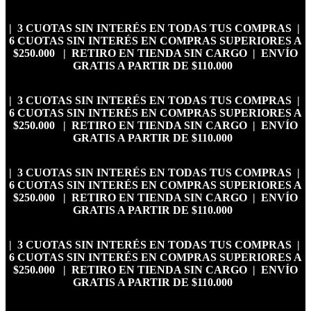
| 3 CUOTAS SIN INTERÉS EN TODAS TUS COMPRAS |
6 CUOTAS SIN INTERÉS EN COMPRAS SUPERIORES A
$250.000 | RETIRO EN TIENDA SIN CARGO | ENVÍO
GRATIS A PARTIR DE $110.000
| 3 CUOTAS SIN INTERÉS EN TODAS TUS COMPRAS |
6 CUOTAS SIN INTERÉS EN COMPRAS SUPERIORES A
$250.000 | RETIRO EN TIENDA SIN CARGO | ENVÍO
GRATIS A PARTIR DE $110.000
| 3 CUOTAS SIN INTERÉS EN TODAS TUS COMPRAS |
6 CUOTAS SIN INTERÉS EN COMPRAS SUPERIORES A
$250.000 | RETIRO EN TIENDA SIN CARGO | ENVÍO
GRATIS A PARTIR DE $110.000
| 3 CUOTAS SIN INTERÉS EN TODAS TUS COMPRAS |
6 CUOTAS SIN INTERÉS EN COMPRAS SUPERIORES A
$250.000 | RETIRO EN TIENDA SIN CARGO | ENVÍO
GRATIS A PARTIR DE $110.000