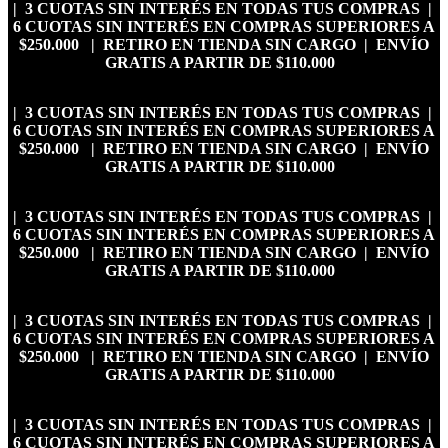
| 3 CUOTAS SIN INTERÉS EN TODAS TUS COMPRAS |
6 CUOTAS SIN INTERÉS EN COMPRAS SUPERIORES A
$250.000 | RETIRO EN TIENDA SIN CARGO | ENVÍO
GRATIS A PARTIR DE $110.000
| 3 CUOTAS SIN INTERÉS EN TODAS TUS COMPRAS |
6 CUOTAS SIN INTERÉS EN COMPRAS SUPERIORES A
$250.000 | RETIRO EN TIENDA SIN CARGO | ENVÍO
GRATIS A PARTIR DE $110.000
| 3 CUOTAS SIN INTERÉS EN TODAS TUS COMPRAS |
6 CUOTAS SIN INTERÉS EN COMPRAS SUPERIORES A
$250.000 | RETIRO EN TIENDA SIN CARGO | ENVÍO
GRATIS A PARTIR DE $110.000
| 3 CUOTAS SIN INTERÉS EN TODAS TUS COMPRAS |
6 CUOTAS SIN INTERÉS EN COMPRAS SUPERIORES A
$250.000 | RETIRO EN TIENDA SIN CARGO | ENVÍO
GRATIS A PARTIR DE $110.000
| 3 CUOTAS SIN INTERÉS EN TODAS TUS COMPRAS |
6 CUOTAS SIN INTERÉS EN COMPRAS SUPERIORES A