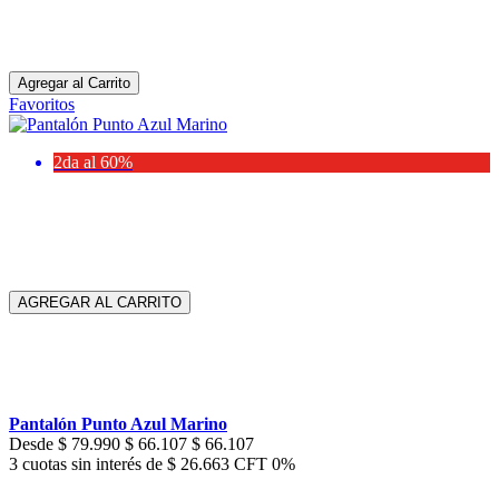
Azul Marino
Gris Claro
Azulino
Agregar al Carrito
Favoritos
2da al 60%
AGREGAR AL CARRITO
Negro
Arena
Gris Claro
Azul Claro
Pantalón Punto Azul Marino
Desde
$ 79.990
$ 66.107
$ 66.107
3 cuotas sin interés de
$ 26.663
CFT 0%