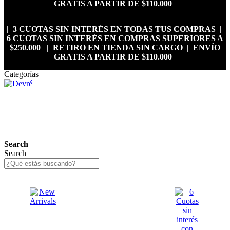
GRATIS A PARTIR DE $110.000
| 3 CUOTAS SIN INTERÉS EN TODAS TUS COMPRAS |
6 CUOTAS SIN INTERÉS EN COMPRAS SUPERIORES A
$250.000 | RETIRO EN TIENDA SIN CARGO | ENVÍO
GRATIS A PARTIR DE $110.000
Categorías
Search
Search