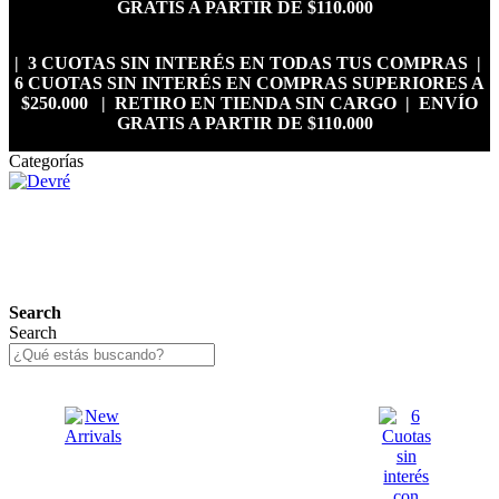
GRATIS A PARTIR DE $110.000
| 3 CUOTAS SIN INTERÉS EN TODAS TUS COMPRAS |
6 CUOTAS SIN INTERÉS EN COMPRAS SUPERIORES A
$250.000 | RETIRO EN TIENDA SIN CARGO | ENVÍO
GRATIS A PARTIR DE $110.000
Categorías
Search
Search