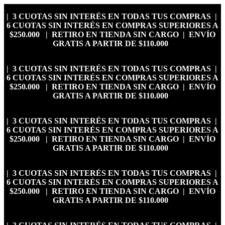
| 3 CUOTAS SIN INTERÉS EN TODAS TUS COMPRAS |
6 CUOTAS SIN INTERÉS EN COMPRAS SUPERIORES A
$250.000 | RETIRO EN TIENDA SIN CARGO | ENVÍO
GRATIS A PARTIR DE $110.000
| 3 CUOTAS SIN INTERÉS EN TODAS TUS COMPRAS |
6 CUOTAS SIN INTERÉS EN COMPRAS SUPERIORES A
$250.000 | RETIRO EN TIENDA SIN CARGO | ENVÍO
GRATIS A PARTIR DE $110.000
| 3 CUOTAS SIN INTERÉS EN TODAS TUS COMPRAS |
6 CUOTAS SIN INTERÉS EN COMPRAS SUPERIORES A
$250.000 | RETIRO EN TIENDA SIN CARGO | ENVÍO
GRATIS A PARTIR DE $110.000
| 3 CUOTAS SIN INTERÉS EN TODAS TUS COMPRAS |
6 CUOTAS SIN INTERÉS EN COMPRAS SUPERIORES A
$250.000 | RETIRO EN TIENDA SIN CARGO | ENVÍO
GRATIS A PARTIR DE $110.000