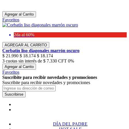
Azul Marino
Azulino
Agregar al Carrito
Favoritos
2da al 60%
AGREGAR AL CARRITO
Corbatín liso diagonales marrón oscuro
$ 21.990
$ 18.174
$ 18.174
3 cuotas sin interés de
$ 7.330
CFT 0%
Agregar al Carrito
Favoritos
Suscribite para recibir novedades y promociones
Suscribite para recibir novedades y promociones
Suscribirse
DÍA DEL PADRE