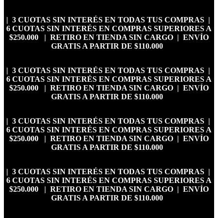
| 3 CUOTAS SIN INTERÉS EN TODAS TUS COMPRAS |
6 CUOTAS SIN INTERÉS EN COMPRAS SUPERIORES A
$250.000 | RETIRO EN TIENDA SIN CARGO | ENVÍO
GRATIS A PARTIR DE $110.000
| 3 CUOTAS SIN INTERÉS EN TODAS TUS COMPRAS |
6 CUOTAS SIN INTERÉS EN COMPRAS SUPERIORES A
$250.000 | RETIRO EN TIENDA SIN CARGO | ENVÍO
GRATIS A PARTIR DE $110.000
| 3 CUOTAS SIN INTERÉS EN TODAS TUS COMPRAS |
6 CUOTAS SIN INTERÉS EN COMPRAS SUPERIORES A
$250.000 | RETIRO EN TIENDA SIN CARGO | ENVÍO
GRATIS A PARTIR DE $110.000
| 3 CUOTAS SIN INTERÉS EN TODAS TUS COMPRAS |
6 CUOTAS SIN INTERÉS EN COMPRAS SUPERIORES A
$250.000 | RETIRO EN TIENDA SIN CARGO | ENVÍO
GRATIS A PARTIR DE $110.000