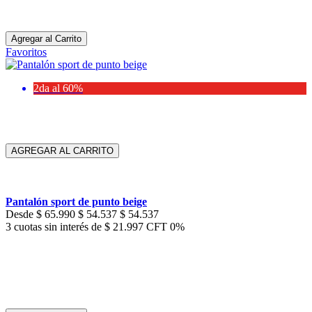
Gris Claro
Azul Claro
Agregar al Carrito
Favoritos
2da al 60%
AGREGAR AL CARRITO
Gris Claro
Azulino
Pantalón sport de punto beige
Desde
$ 65.990
$ 54.537
$ 54.537
3 cuotas sin interés de
$ 21.997
CFT 0%
Gris Claro
Azulino
Gris Claro
Azulino