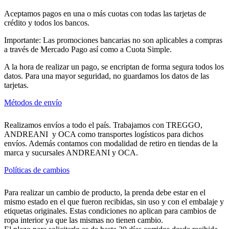
Aceptamos pagos en una o más cuotas con todas las tarjetas de
crédito y todos los bancos.
Importante: Las promociones bancarias no son aplicables a compras
a través de Mercado Pago así como a Cuota Simple.
A la hora de realizar un pago, se encriptan de forma segura todos los
datos. Para una mayor seguridad, no guardamos los datos de las
tarjetas.
Métodos de envío
Realizamos envíos a todo el país. Trabajamos con TREGGO,
ANDREANI y OCA como transportes logísticos para dichos
envíos. Además contamos con modalidad de retiro en tiendas de la
marca y sucursales ANDREANI y OCA.
Políticas de cambios
Para realizar un cambio de producto, la prenda debe estar en el
mismo estado en el que fueron recibidas, sin uso y con el embalaje y
etiquetas originales. Estas condiciones no aplican para cambios de
ropa interior ya que las mismas no tienen cambio.