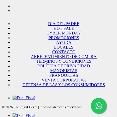
DÍA DEL PADRE
HOT SALE
CYBER MONDAY
PROMOCIONES
AYUDA
LOCALES
CONTACTO
ARREPENTIMIENTO DE COMPRA
TÉRMINOS Y CONDICIONES
POLÍTICA DE PRIVACIDAD
MAYORISTAS
FRANQUICIAS
VENTA CORPORATIVA
DEFENSA DE LAS Y LOS CONSUMIDORES
© 2026 Copyright Devré | todos los derechos reservados