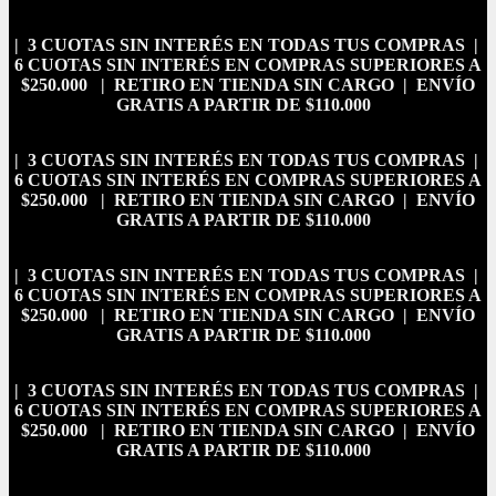
| 3 CUOTAS SIN INTERÉS EN TODAS TUS COMPRAS |
6 CUOTAS SIN INTERÉS EN COMPRAS SUPERIORES A
$250.000 | RETIRO EN TIENDA SIN CARGO | ENVÍO
GRATIS A PARTIR DE $110.000
| 3 CUOTAS SIN INTERÉS EN TODAS TUS COMPRAS |
6 CUOTAS SIN INTERÉS EN COMPRAS SUPERIORES A
$250.000 | RETIRO EN TIENDA SIN CARGO | ENVÍO
GRATIS A PARTIR DE $110.000
| 3 CUOTAS SIN INTERÉS EN TODAS TUS COMPRAS |
6 CUOTAS SIN INTERÉS EN COMPRAS SUPERIORES A
$250.000 | RETIRO EN TIENDA SIN CARGO | ENVÍO
GRATIS A PARTIR DE $110.000
| 3 CUOTAS SIN INTERÉS EN TODAS TUS COMPRAS |
6 CUOTAS SIN INTERÉS EN COMPRAS SUPERIORES A
$250.000 | RETIRO EN TIENDA SIN CARGO | ENVÍO
GRATIS A PARTIR DE $110.000