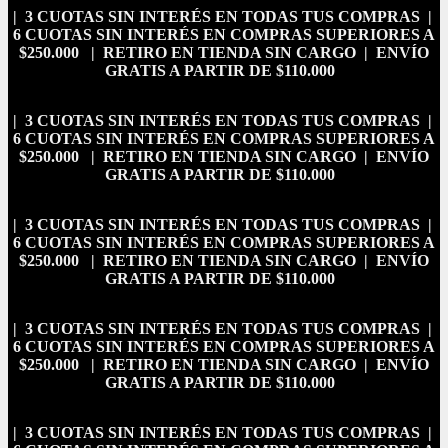
| 3 CUOTAS SIN INTERÉS EN TODAS TUS COMPRAS |
6 CUOTAS SIN INTERÉS EN COMPRAS SUPERIORES A
$250.000 | RETIRO EN TIENDA SIN CARGO | ENVÍO
GRATIS A PARTIR DE $110.000
| 3 CUOTAS SIN INTERÉS EN TODAS TUS COMPRAS |
6 CUOTAS SIN INTERÉS EN COMPRAS SUPERIORES A
$250.000 | RETIRO EN TIENDA SIN CARGO | ENVÍO
GRATIS A PARTIR DE $110.000
| 3 CUOTAS SIN INTERÉS EN TODAS TUS COMPRAS |
6 CUOTAS SIN INTERÉS EN COMPRAS SUPERIORES A
$250.000 | RETIRO EN TIENDA SIN CARGO | ENVÍO
GRATIS A PARTIR DE $110.000
| 3 CUOTAS SIN INTERÉS EN TODAS TUS COMPRAS |
6 CUOTAS SIN INTERÉS EN COMPRAS SUPERIORES A
$250.000 | RETIRO EN TIENDA SIN CARGO | ENVÍO
GRATIS A PARTIR DE $110.000
| 3 CUOTAS SIN INTERÉS EN TODAS TUS COMPRAS |