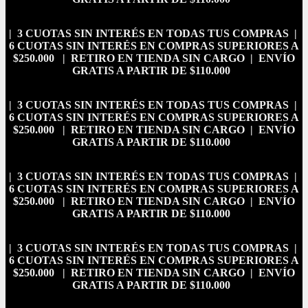
| 3 CUOTAS SIN INTERÉS EN TODAS TUS COMPRAS |
6 CUOTAS SIN INTERÉS EN COMPRAS SUPERIORES A
$250.000 | RETIRO EN TIENDA SIN CARGO | ENVÍO
GRATIS A PARTIR DE $110.000
| 3 CUOTAS SIN INTERÉS EN TODAS TUS COMPRAS |
6 CUOTAS SIN INTERÉS EN COMPRAS SUPERIORES A
$250.000 | RETIRO EN TIENDA SIN CARGO | ENVÍO
GRATIS A PARTIR DE $110.000
| 3 CUOTAS SIN INTERÉS EN TODAS TUS COMPRAS |
6 CUOTAS SIN INTERÉS EN COMPRAS SUPERIORES A
$250.000 | RETIRO EN TIENDA SIN CARGO | ENVÍO
GRATIS A PARTIR DE $110.000
| 3 CUOTAS SIN INTERÉS EN TODAS TUS COMPRAS |
6 CUOTAS SIN INTERÉS EN COMPRAS SUPERIORES A
$250.000 | RETIRO EN TIENDA SIN CARGO | ENVÍO
GRATIS A PARTIR DE $110.000