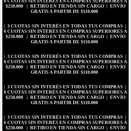
6 CUOTAS SIN INTERÉS EN COMPRAS SUPERIORES A
$250.000 | RETIRO EN TIENDA SIN CARGO | ENVÍO
GRATIS A PARTIR DE $110.000
| 3 CUOTAS SIN INTERÉS EN TODAS TUS COMPRAS |
6 CUOTAS SIN INTERÉS EN COMPRAS SUPERIORES A
$250.000 | RETIRO EN TIENDA SIN CARGO | ENVÍO
GRATIS A PARTIR DE $110.000
| 3 CUOTAS SIN INTERÉS EN TODAS TUS COMPRAS |
6 CUOTAS SIN INTERÉS EN COMPRAS SUPERIORES A
$250.000 | RETIRO EN TIENDA SIN CARGO | ENVÍO
GRATIS A PARTIR DE $110.000
| 3 CUOTAS SIN INTERÉS EN TODAS TUS COMPRAS |
6 CUOTAS SIN INTERÉS EN COMPRAS SUPERIORES A
$250.000 | RETIRO EN TIENDA SIN CARGO | ENVÍO
GRATIS A PARTIR DE $110.000
| 3 CUOTAS SIN INTERÉS EN TODAS TUS COMPRAS |
6 CUOTAS SIN INTERÉS EN COMPRAS SUPERIORES A
$250.000 | RETIRO EN TIENDA SIN CARGO | ENVÍO