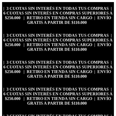
| 3 CUOTAS SIN INTERÉS EN TODAS TUS COMPRAS |
6 CUOTAS SIN INTERÉS EN COMPRAS SUPERIORES A
$250.000 | RETIRO EN TIENDA SIN CARGO | ENVÍO
GRATIS A PARTIR DE $110.000
| 3 CUOTAS SIN INTERÉS EN TODAS TUS COMPRAS |
6 CUOTAS SIN INTERÉS EN COMPRAS SUPERIORES A
$250.000 | RETIRO EN TIENDA SIN CARGO | ENVÍO
GRATIS A PARTIR DE $110.000
| 3 CUOTAS SIN INTERÉS EN TODAS TUS COMPRAS |
6 CUOTAS SIN INTERÉS EN COMPRAS SUPERIORES A
$250.000 | RETIRO EN TIENDA SIN CARGO | ENVÍO
GRATIS A PARTIR DE $110.000
| 3 CUOTAS SIN INTERÉS EN TODAS TUS COMPRAS |
6 CUOTAS SIN INTERÉS EN COMPRAS SUPERIORES A
$250.000 | RETIRO EN TIENDA SIN CARGO | ENVÍO
GRATIS A PARTIR DE $110.000