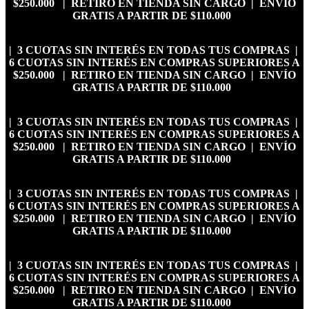
$250.000 | RETIRO EN TIENDA SIN CARGO | ENVÍO
GRATIS A PARTIR DE $110.000
| 3 CUOTAS SIN INTERÉS EN TODAS TUS COMPRAS |
6 CUOTAS SIN INTERÉS EN COMPRAS SUPERIORES A
$250.000 | RETIRO EN TIENDA SIN CARGO | ENVÍO
GRATIS A PARTIR DE $110.000
| 3 CUOTAS SIN INTERÉS EN TODAS TUS COMPRAS |
6 CUOTAS SIN INTERÉS EN COMPRAS SUPERIORES A
$250.000 | RETIRO EN TIENDA SIN CARGO | ENVÍO
GRATIS A PARTIR DE $110.000
| 3 CUOTAS SIN INTERÉS EN TODAS TUS COMPRAS |
6 CUOTAS SIN INTERÉS EN COMPRAS SUPERIORES A
$250.000 | RETIRO EN TIENDA SIN CARGO | ENVÍO
GRATIS A PARTIR DE $110.000
| 3 CUOTAS SIN INTERÉS EN TODAS TUS COMPRAS |
6 CUOTAS SIN INTERÉS EN COMPRAS SUPERIORES A
$250.000 | RETIRO EN TIENDA SIN CARGO | ENVÍO
GRATIS A PARTIR DE $110.000