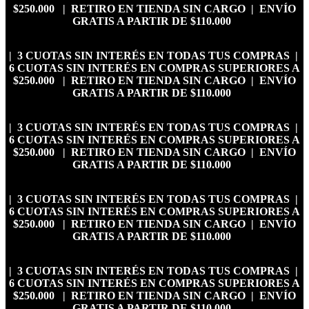
$250.000 | RETIRO EN TIENDA SIN CARGO | ENVÍO
GRATIS A PARTIR DE $110.000
| 3 CUOTAS SIN INTERÉS EN TODAS TUS COMPRAS |
6 CUOTAS SIN INTERÉS EN COMPRAS SUPERIORES A
$250.000 | RETIRO EN TIENDA SIN CARGO | ENVÍO
GRATIS A PARTIR DE $110.000
| 3 CUOTAS SIN INTERÉS EN TODAS TUS COMPRAS |
6 CUOTAS SIN INTERÉS EN COMPRAS SUPERIORES A
$250.000 | RETIRO EN TIENDA SIN CARGO | ENVÍO
GRATIS A PARTIR DE $110.000
| 3 CUOTAS SIN INTERÉS EN TODAS TUS COMPRAS |
6 CUOTAS SIN INTERÉS EN COMPRAS SUPERIORES A
$250.000 | RETIRO EN TIENDA SIN CARGO | ENVÍO
GRATIS A PARTIR DE $110.000
| 3 CUOTAS SIN INTERÉS EN TODAS TUS COMPRAS |
6 CUOTAS SIN INTERÉS EN COMPRAS SUPERIORES A
$250.000 | RETIRO EN TIENDA SIN CARGO | ENVÍO
GRATIS A PARTIR DE $110.000