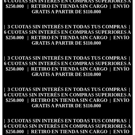
6 CUOTAS SIN INTERÉS EN COMPRAS SUPERIORES A
$250.000 | RETIRO EN TIENDA SIN CARGO | ENVÍO
GRATIS A PARTIR DE $110.000
| 3 CUOTAS SIN INTERÉS EN TODAS TUS COMPRAS |
6 CUOTAS SIN INTERÉS EN COMPRAS SUPERIORES A
$250.000 | RETIRO EN TIENDA SIN CARGO | ENVÍO
GRATIS A PARTIR DE $110.000
| 3 CUOTAS SIN INTERÉS EN TODAS TUS COMPRAS |
6 CUOTAS SIN INTERÉS EN COMPRAS SUPERIORES A
$250.000 | RETIRO EN TIENDA SIN CARGO | ENVÍO
GRATIS A PARTIR DE $110.000
| 3 CUOTAS SIN INTERÉS EN TODAS TUS COMPRAS |
6 CUOTAS SIN INTERÉS EN COMPRAS SUPERIORES A
$250.000 | RETIRO EN TIENDA SIN CARGO | ENVÍO
GRATIS A PARTIR DE $110.000
| 3 CUOTAS SIN INTERÉS EN TODAS TUS COMPRAS |
6 CUOTAS SIN INTERÉS EN COMPRAS SUPERIORES A
$250.000 | RETIRO EN TIENDA SIN CARGO | ENVÍO