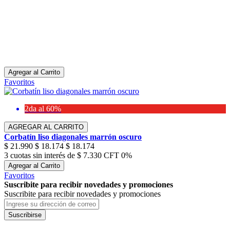
Azul Marino
Gris Claro
Azulino
Azul Marino
Gris Claro
Azulino
Agregar al Carrito
Favoritos
2da al 60%
AGREGAR AL CARRITO
Corbatín liso diagonales marrón oscuro
$ 21.990
$ 18.174
$ 18.174
3 cuotas sin interés de
$ 7.330
CFT 0%
Agregar al Carrito
Favoritos
Suscribite para recibir novedades y promociones
Suscribite para recibir novedades y promociones
Suscribirse