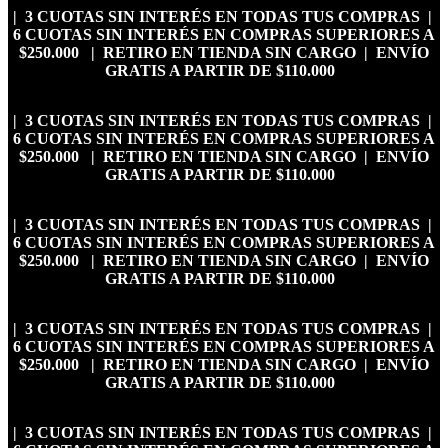
| 3 CUOTAS SIN INTERÉS EN TODAS TUS COMPRAS |
6 CUOTAS SIN INTERÉS EN COMPRAS SUPERIORES A
$250.000 | RETIRO EN TIENDA SIN CARGO | ENVÍO
GRATIS A PARTIR DE $110.000
| 3 CUOTAS SIN INTERÉS EN TODAS TUS COMPRAS |
6 CUOTAS SIN INTERÉS EN COMPRAS SUPERIORES A
$250.000 | RETIRO EN TIENDA SIN CARGO | ENVÍO
GRATIS A PARTIR DE $110.000
| 3 CUOTAS SIN INTERÉS EN TODAS TUS COMPRAS |
6 CUOTAS SIN INTERÉS EN COMPRAS SUPERIORES A
$250.000 | RETIRO EN TIENDA SIN CARGO | ENVÍO
GRATIS A PARTIR DE $110.000
| 3 CUOTAS SIN INTERÉS EN TODAS TUS COMPRAS |
6 CUOTAS SIN INTERÉS EN COMPRAS SUPERIORES A
$250.000 | RETIRO EN TIENDA SIN CARGO | ENVÍO
GRATIS A PARTIR DE $110.000
| 3 CUOTAS SIN INTERÉS EN TODAS TUS COMPRAS |