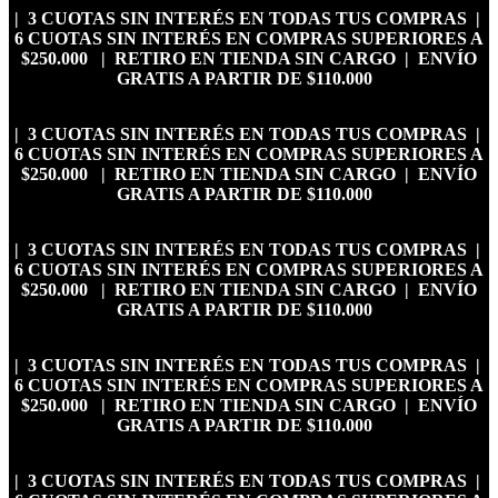
| 3 CUOTAS SIN INTERÉS EN TODAS TUS COMPRAS |
6 CUOTAS SIN INTERÉS EN COMPRAS SUPERIORES A
$250.000 | RETIRO EN TIENDA SIN CARGO | ENVÍO
GRATIS A PARTIR DE $110.000
| 3 CUOTAS SIN INTERÉS EN TODAS TUS COMPRAS |
6 CUOTAS SIN INTERÉS EN COMPRAS SUPERIORES A
$250.000 | RETIRO EN TIENDA SIN CARGO | ENVÍO
GRATIS A PARTIR DE $110.000
| 3 CUOTAS SIN INTERÉS EN TODAS TUS COMPRAS |
6 CUOTAS SIN INTERÉS EN COMPRAS SUPERIORES A
$250.000 | RETIRO EN TIENDA SIN CARGO | ENVÍO
GRATIS A PARTIR DE $110.000
| 3 CUOTAS SIN INTERÉS EN TODAS TUS COMPRAS |
6 CUOTAS SIN INTERÉS EN COMPRAS SUPERIORES A
$250.000 | RETIRO EN TIENDA SIN CARGO | ENVÍO
GRATIS A PARTIR DE $110.000
| 3 CUOTAS SIN INTERÉS EN TODAS TUS COMPRAS |