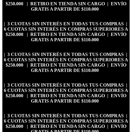
$250.000 | RETIRO EN TIENDA SIN CARGO | ENVÍO
GRATIS A PARTIR DE $110.000
| 3 CUOTAS SIN INTERÉS EN TODAS TUS COMPRAS |
6 CUOTAS SIN INTERÉS EN COMPRAS SUPERIORES A
$250.000 | RETIRO EN TIENDA SIN CARGO | ENVÍO
GRATIS A PARTIR DE $110.000
| 3 CUOTAS SIN INTERÉS EN TODAS TUS COMPRAS |
6 CUOTAS SIN INTERÉS EN COMPRAS SUPERIORES A
$250.000 | RETIRO EN TIENDA SIN CARGO | ENVÍO
GRATIS A PARTIR DE $110.000
| 3 CUOTAS SIN INTERÉS EN TODAS TUS COMPRAS |
6 CUOTAS SIN INTERÉS EN COMPRAS SUPERIORES A
$250.000 | RETIRO EN TIENDA SIN CARGO | ENVÍO
GRATIS A PARTIR DE $110.000
| 3 CUOTAS SIN INTERÉS EN TODAS TUS COMPRAS |
6 CUOTAS SIN INTERÉS EN COMPRAS SUPERIORES A
$250.000 | RETIRO EN TIENDA SIN CARGO | ENVÍO
GRATIS A PARTIR DE $110.000