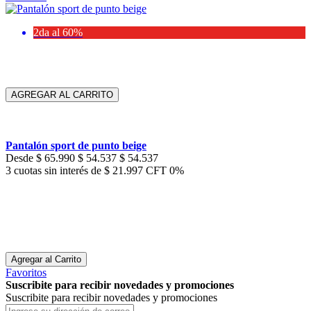
2da al 60%
AGREGAR AL CARRITO
Gris Claro
Azulino
Pantalón sport de punto beige
Desde
$ 65.990
$ 54.537
$ 54.537
3 cuotas sin interés de
$ 21.997
CFT 0%
Gris Claro
Azulino
Gris Claro
Azulino
Agregar al Carrito
Favoritos
Suscribite para recibir novedades y promociones
Suscribite para recibir novedades y promociones