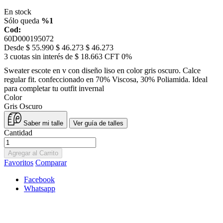
En stock
Sólo queda
%1
Cod:
60D000195072
Desde
$ 55.990
$ 46.273
$ 46.273
3 cuotas sin interés de
$ 18.663
CFT 0%
Sweater escote en v con diseño liso en color gris oscuro. Calce
regular fit. confeccionado en 70% Viscosa, 30% Poliamida. Ideal
para completar tu outfit invernal
Color
Gris Oscuro
Saber mi talle
Ver guía de talles
Cantidad
Agregar al Carrito
Favoritos
Comparar
Facebook
Whatsapp