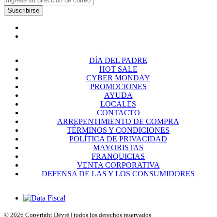
Suscribirse
DÍA DEL PADRE
HOT SALE
CYBER MONDAY
PROMOCIONES
AYUDA
LOCALES
CONTACTO
ARREPENTIMIENTO DE COMPRA
TÉRMINOS Y CONDICIONES
POLÍTICA DE PRIVACIDAD
MAYORISTAS
FRANQUICIAS
VENTA CORPORATIVA
DEFENSA DE LAS Y LOS CONSUMIDORES
© 2026 Copyright Devré | todos los derechos reservados