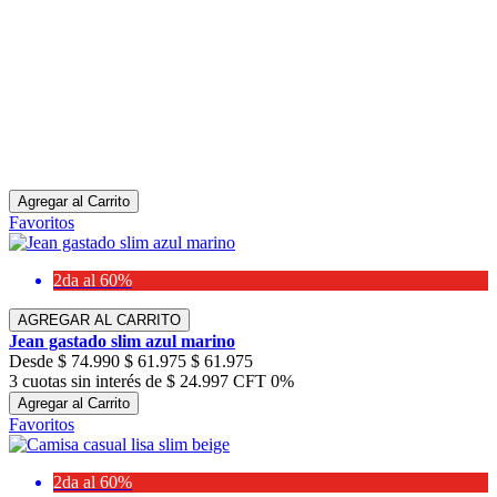
Negro
Marron Oscuro
Tiza
Cemento
Negro
Marron Oscuro
Tiza
Cemento
Agregar al Carrito
Favoritos
2da al 60%
AGREGAR AL CARRITO
Jean gastado slim azul marino
Desde
$ 74.990
$ 61.975
$ 61.975
3 cuotas sin interés de
$ 24.997
CFT 0%
Agregar al Carrito
Favoritos
2da al 60%