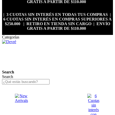
GRATIS A PARTIR DE $110.000
| 3 CUOTAS SIN INTERÉS EN TODAS TUS COMPRAS |
6 CUOTAS SIN INTERÉS EN COMPRAS SUPERIORES A
$250.000 | RETIRO EN TIENDA SIN CARGO | ENVÍO
GRATIS A PARTIR DE $110.000
Categorías
Search
Search