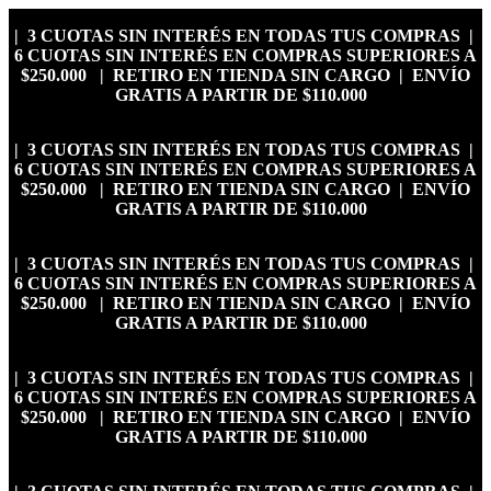
| 3 CUOTAS SIN INTERÉS EN TODAS TUS COMPRAS |
6 CUOTAS SIN INTERÉS EN COMPRAS SUPERIORES A
$250.000 | RETIRO EN TIENDA SIN CARGO | ENVÍO
GRATIS A PARTIR DE $110.000
| 3 CUOTAS SIN INTERÉS EN TODAS TUS COMPRAS |
6 CUOTAS SIN INTERÉS EN COMPRAS SUPERIORES A
$250.000 | RETIRO EN TIENDA SIN CARGO | ENVÍO
GRATIS A PARTIR DE $110.000
| 3 CUOTAS SIN INTERÉS EN TODAS TUS COMPRAS |
6 CUOTAS SIN INTERÉS EN COMPRAS SUPERIORES A
$250.000 | RETIRO EN TIENDA SIN CARGO | ENVÍO
GRATIS A PARTIR DE $110.000
| 3 CUOTAS SIN INTERÉS EN TODAS TUS COMPRAS |
6 CUOTAS SIN INTERÉS EN COMPRAS SUPERIORES A
$250.000 | RETIRO EN TIENDA SIN CARGO | ENVÍO
GRATIS A PARTIR DE $110.000