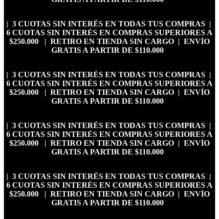
| 3 CUOTAS SIN INTERÉS EN TODAS TUS COMPRAS |
6 CUOTAS SIN INTERÉS EN COMPRAS SUPERIORES A
$250.000 | RETIRO EN TIENDA SIN CARGO | ENVÍO
GRATIS A PARTIR DE $110.000
| 3 CUOTAS SIN INTERÉS EN TODAS TUS COMPRAS |
6 CUOTAS SIN INTERÉS EN COMPRAS SUPERIORES A
$250.000 | RETIRO EN TIENDA SIN CARGO | ENVÍO
GRATIS A PARTIR DE $110.000
| 3 CUOTAS SIN INTERÉS EN TODAS TUS COMPRAS |
6 CUOTAS SIN INTERÉS EN COMPRAS SUPERIORES A
$250.000 | RETIRO EN TIENDA SIN CARGO | ENVÍO
GRATIS A PARTIR DE $110.000
| 3 CUOTAS SIN INTERÉS EN TODAS TUS COMPRAS |
6 CUOTAS SIN INTERÉS EN COMPRAS SUPERIORES A
$250.000 | RETIRO EN TIENDA SIN CARGO | ENVÍO
GRATIS A PARTIR DE $110.000