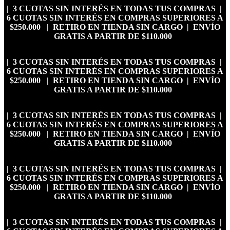
| 3 CUOTAS SIN INTERÉS EN TODAS TUS COMPRAS |
6 CUOTAS SIN INTERÉS EN COMPRAS SUPERIORES A
$250.000 | RETIRO EN TIENDA SIN CARGO | ENVÍO
GRATIS A PARTIR DE $110.000
| 3 CUOTAS SIN INTERÉS EN TODAS TUS COMPRAS |
6 CUOTAS SIN INTERÉS EN COMPRAS SUPERIORES A
$250.000 | RETIRO EN TIENDA SIN CARGO | ENVÍO
GRATIS A PARTIR DE $110.000
| 3 CUOTAS SIN INTERÉS EN TODAS TUS COMPRAS |
6 CUOTAS SIN INTERÉS EN COMPRAS SUPERIORES A
$250.000 | RETIRO EN TIENDA SIN CARGO | ENVÍO
GRATIS A PARTIR DE $110.000
| 3 CUOTAS SIN INTERÉS EN TODAS TUS COMPRAS |
6 CUOTAS SIN INTERÉS EN COMPRAS SUPERIORES A
$250.000 | RETIRO EN TIENDA SIN CARGO | ENVÍO
GRATIS A PARTIR DE $110.000
| 3 CUOTAS SIN INTERÉS EN TODAS TUS COMPRAS |