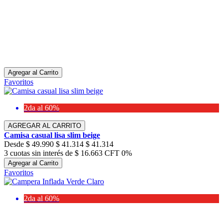
Azul Marino
Gris Claro
Azulino
Azul Marino
Gris Claro
Azulino
Agregar al Carrito
Favoritos
2da al 60%
AGREGAR AL CARRITO
Camisa casual lisa slim beige
Desde
$ 49.990
$ 41.314
$ 41.314
3 cuotas sin interés de
$ 16.663
CFT 0%
Agregar al Carrito
Favoritos
2da al 60%