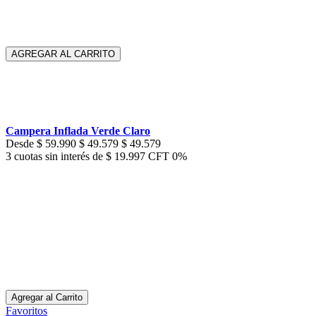
AGREGAR AL CARRITO
Negro
Marron Oscuro
Tiza
Cemento
Campera Inflada Verde Claro
Desde
$ 59.990
$ 49.579
$ 49.579
3 cuotas sin interés de
$ 19.997
CFT 0%
Negro
Marron Oscuro
Tiza
Cemento
Negro
Marron Oscuro
Tiza
Cemento
Agregar al Carrito
Favoritos