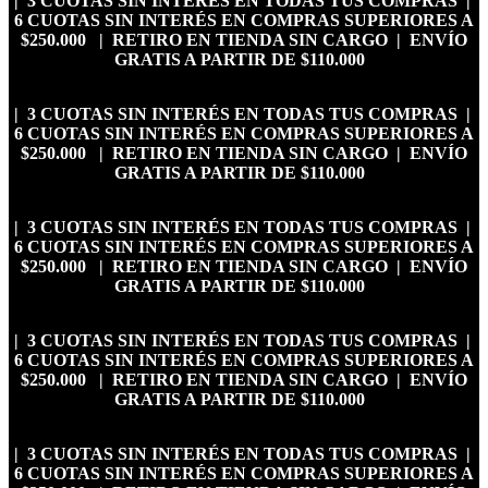
| 3 CUOTAS SIN INTERÉS EN TODAS TUS COMPRAS |
6 CUOTAS SIN INTERÉS EN COMPRAS SUPERIORES A
$250.000 | RETIRO EN TIENDA SIN CARGO | ENVÍO
GRATIS A PARTIR DE $110.000
| 3 CUOTAS SIN INTERÉS EN TODAS TUS COMPRAS |
6 CUOTAS SIN INTERÉS EN COMPRAS SUPERIORES A
$250.000 | RETIRO EN TIENDA SIN CARGO | ENVÍO
GRATIS A PARTIR DE $110.000
| 3 CUOTAS SIN INTERÉS EN TODAS TUS COMPRAS |
6 CUOTAS SIN INTERÉS EN COMPRAS SUPERIORES A
$250.000 | RETIRO EN TIENDA SIN CARGO | ENVÍO
GRATIS A PARTIR DE $110.000
| 3 CUOTAS SIN INTERÉS EN TODAS TUS COMPRAS |
6 CUOTAS SIN INTERÉS EN COMPRAS SUPERIORES A
$250.000 | RETIRO EN TIENDA SIN CARGO | ENVÍO
GRATIS A PARTIR DE $110.000
| 3 CUOTAS SIN INTERÉS EN TODAS TUS COMPRAS |
6 CUOTAS SIN INTERÉS EN COMPRAS SUPERIORES A