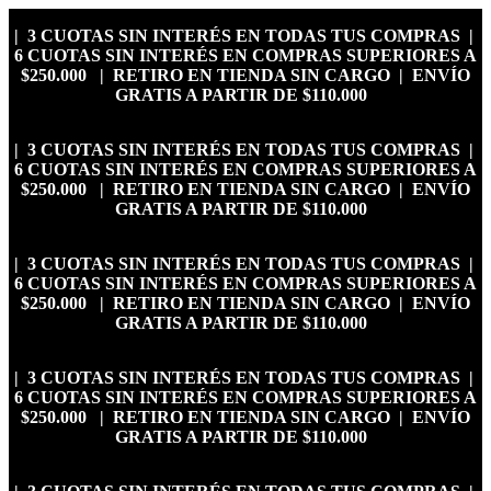
| 3 CUOTAS SIN INTERÉS EN TODAS TUS COMPRAS |
6 CUOTAS SIN INTERÉS EN COMPRAS SUPERIORES A
$250.000 | RETIRO EN TIENDA SIN CARGO | ENVÍO
GRATIS A PARTIR DE $110.000
| 3 CUOTAS SIN INTERÉS EN TODAS TUS COMPRAS |
6 CUOTAS SIN INTERÉS EN COMPRAS SUPERIORES A
$250.000 | RETIRO EN TIENDA SIN CARGO | ENVÍO
GRATIS A PARTIR DE $110.000
| 3 CUOTAS SIN INTERÉS EN TODAS TUS COMPRAS |
6 CUOTAS SIN INTERÉS EN COMPRAS SUPERIORES A
$250.000 | RETIRO EN TIENDA SIN CARGO | ENVÍO
GRATIS A PARTIR DE $110.000
| 3 CUOTAS SIN INTERÉS EN TODAS TUS COMPRAS |
6 CUOTAS SIN INTERÉS EN COMPRAS SUPERIORES A
$250.000 | RETIRO EN TIENDA SIN CARGO | ENVÍO
GRATIS A PARTIR DE $110.000