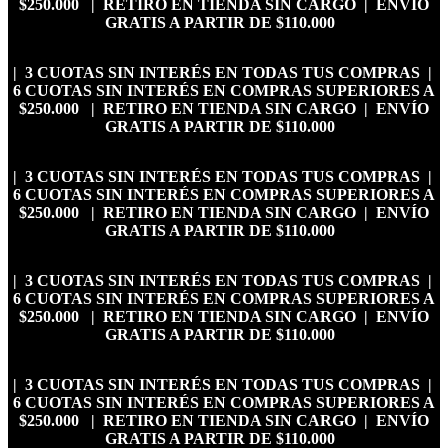
$250.000 | RETIRO EN TIENDA SIN CARGO | ENVÍO
GRATIS A PARTIR DE $110.000
| 3 CUOTAS SIN INTERÉS EN TODAS TUS COMPRAS |
6 CUOTAS SIN INTERÉS EN COMPRAS SUPERIORES A
$250.000 | RETIRO EN TIENDA SIN CARGO | ENVÍO
GRATIS A PARTIR DE $110.000
| 3 CUOTAS SIN INTERÉS EN TODAS TUS COMPRAS |
6 CUOTAS SIN INTERÉS EN COMPRAS SUPERIORES A
$250.000 | RETIRO EN TIENDA SIN CARGO | ENVÍO
GRATIS A PARTIR DE $110.000
| 3 CUOTAS SIN INTERÉS EN TODAS TUS COMPRAS |
6 CUOTAS SIN INTERÉS EN COMPRAS SUPERIORES A
$250.000 | RETIRO EN TIENDA SIN CARGO | ENVÍO
GRATIS A PARTIR DE $110.000
| 3 CUOTAS SIN INTERÉS EN TODAS TUS COMPRAS |
6 CUOTAS SIN INTERÉS EN COMPRAS SUPERIORES A
$250.000 | RETIRO EN TIENDA SIN CARGO | ENVÍO
GRATIS A PARTIR DE $110.000