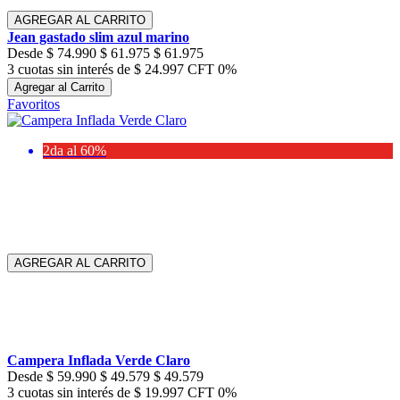
AGREGAR AL CARRITO
Jean gastado slim azul marino
Desde
$ 74.990
$ 61.975
$ 61.975
3 cuotas sin interés de
$ 24.997
CFT 0%
Agregar al Carrito
Favoritos
2da al 60%
AGREGAR AL CARRITO
Negro
Marron Oscuro
Tiza
Cemento
Campera Inflada Verde Claro
Desde
$ 59.990
$ 49.579
$ 49.579
3 cuotas sin interés de
$ 19.997
CFT 0%