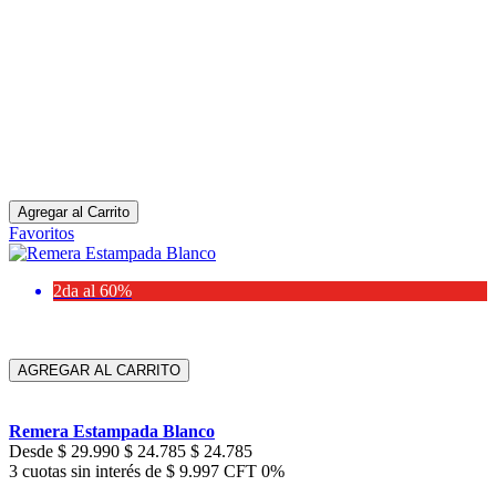
Negro
Marron Oscuro
Tiza
Cemento
Negro
Marron Oscuro
Tiza
Cemento
Agregar al Carrito
Favoritos
2da al 60%
AGREGAR AL CARRITO
Terracota
Remera Estampada Blanco
Desde
$ 29.990
$ 24.785
$ 24.785
3 cuotas sin interés de
$ 9.997
CFT 0%