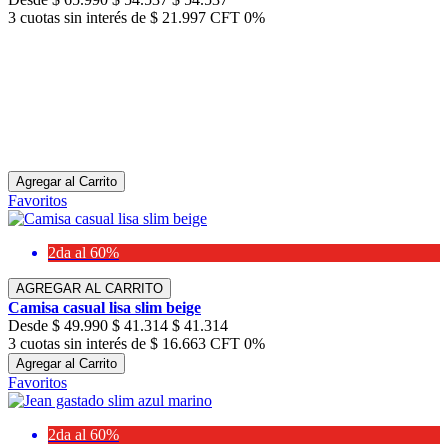
3 cuotas sin interés de
$ 21.997
CFT 0%
Azul Marino
Gris Claro
Azulino
Azul Marino
Gris Claro
Azulino
Agregar al Carrito
Favoritos
2da al 60%
AGREGAR AL CARRITO
Camisa casual lisa slim beige
Desde
$ 49.990
$ 41.314
$ 41.314
3 cuotas sin interés de
$ 16.663
CFT 0%
Agregar al Carrito
Favoritos
2da al 60%