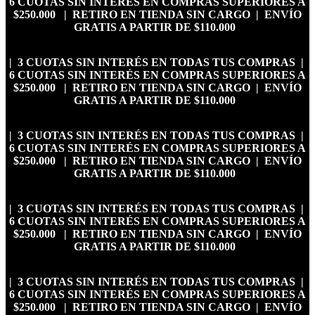
6 CUOTAS SIN INTERÉS EN COMPRAS SUPERIORES A
$250.000 | RETIRO EN TIENDA SIN CARGO | ENVÍO
GRATIS A PARTIR DE $110.000
| 3 CUOTAS SIN INTERÉS EN TODAS TUS COMPRAS |
6 CUOTAS SIN INTERÉS EN COMPRAS SUPERIORES A
$250.000 | RETIRO EN TIENDA SIN CARGO | ENVÍO
GRATIS A PARTIR DE $110.000
| 3 CUOTAS SIN INTERÉS EN TODAS TUS COMPRAS |
6 CUOTAS SIN INTERÉS EN COMPRAS SUPERIORES A
$250.000 | RETIRO EN TIENDA SIN CARGO | ENVÍO
GRATIS A PARTIR DE $110.000
| 3 CUOTAS SIN INTERÉS EN TODAS TUS COMPRAS |
6 CUOTAS SIN INTERÉS EN COMPRAS SUPERIORES A
$250.000 | RETIRO EN TIENDA SIN CARGO | ENVÍO
GRATIS A PARTIR DE $110.000
| 3 CUOTAS SIN INTERÉS EN TODAS TUS COMPRAS |
6 CUOTAS SIN INTERÉS EN COMPRAS SUPERIORES A
$250.000 | RETIRO EN TIENDA SIN CARGO | ENVÍO