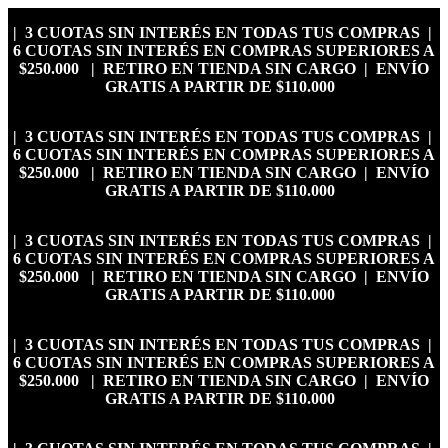
| 3 CUOTAS SIN INTERÉS EN TODAS TUS COMPRAS |
6 CUOTAS SIN INTERÉS EN COMPRAS SUPERIORES A
$250.000 | RETIRO EN TIENDA SIN CARGO | ENVÍO
GRATIS A PARTIR DE $110.000
| 3 CUOTAS SIN INTERÉS EN TODAS TUS COMPRAS |
6 CUOTAS SIN INTERÉS EN COMPRAS SUPERIORES A
$250.000 | RETIRO EN TIENDA SIN CARGO | ENVÍO
GRATIS A PARTIR DE $110.000
| 3 CUOTAS SIN INTERÉS EN TODAS TUS COMPRAS |
6 CUOTAS SIN INTERÉS EN COMPRAS SUPERIORES A
$250.000 | RETIRO EN TIENDA SIN CARGO | ENVÍO
GRATIS A PARTIR DE $110.000
| 3 CUOTAS SIN INTERÉS EN TODAS TUS COMPRAS |
6 CUOTAS SIN INTERÉS EN COMPRAS SUPERIORES A
$250.000 | RETIRO EN TIENDA SIN CARGO | ENVÍO
GRATIS A PARTIR DE $110.000