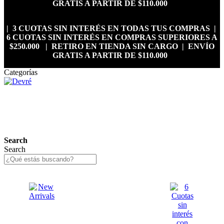
GRATIS A PARTIR DE $110.000
| 3 CUOTAS SIN INTERÉS EN TODAS TUS COMPRAS |
6 CUOTAS SIN INTERÉS EN COMPRAS SUPERIORES A
$250.000 | RETIRO EN TIENDA SIN CARGO | ENVÍO
GRATIS A PARTIR DE $110.000
Categorías
Search
Search