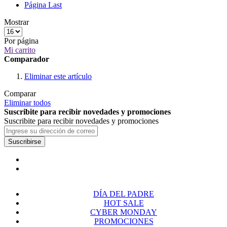
Página
Last
Mostrar
Por página
Mi carrito
Comparador
Eliminar este artículo
Comparar
Eliminar todos
Suscribite para recibir novedades y promociones
Suscribite para recibir novedades y promociones
Suscribirse
DÍA DEL PADRE
HOT SALE
CYBER MONDAY
PROMOCIONES