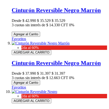
Cinturón Reversible Negro Marrón
Desde
$ 42.990
$ 35.529
$ 35.529
3 cuotas sin interés de
$ 14.330
CFT 0%
Agregar al Carrito
Favoritos
2da al 60%
AGREGAR AL CARRITO
Cinturón Reversible Negro Marrón
Desde
$ 37.990
$ 31.397
$ 31.397
3 cuotas sin interés de
$ 12.663
CFT 0%
Agregar al Carrito
Favoritos
2da al 60%
AGREGAR AL CARRITO