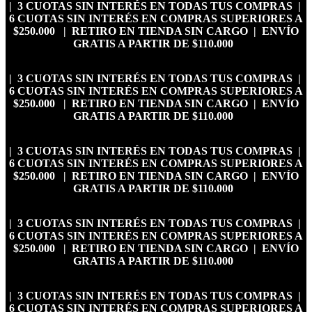
| 3 CUOTAS SIN INTERÉS EN TODAS TUS COMPRAS |
6 CUOTAS SIN INTERÉS EN COMPRAS SUPERIORES A
$250.000 | RETIRO EN TIENDA SIN CARGO | ENVÍO
GRATIS A PARTIR DE $110.000
| 3 CUOTAS SIN INTERÉS EN TODAS TUS COMPRAS |
6 CUOTAS SIN INTERÉS EN COMPRAS SUPERIORES A
$250.000 | RETIRO EN TIENDA SIN CARGO | ENVÍO
GRATIS A PARTIR DE $110.000
| 3 CUOTAS SIN INTERÉS EN TODAS TUS COMPRAS |
6 CUOTAS SIN INTERÉS EN COMPRAS SUPERIORES A
$250.000 | RETIRO EN TIENDA SIN CARGO | ENVÍO
GRATIS A PARTIR DE $110.000
| 3 CUOTAS SIN INTERÉS EN TODAS TUS COMPRAS |
6 CUOTAS SIN INTERÉS EN COMPRAS SUPERIORES A
$250.000 | RETIRO EN TIENDA SIN CARGO | ENVÍO
GRATIS A PARTIR DE $110.000
| 3 CUOTAS SIN INTERÉS EN TODAS TUS COMPRAS |
6 CUOTAS SIN INTERÉS EN COMPRAS SUPERIORES A