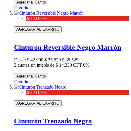
Agregar al Carrito
Favoritos
2da al 60%
AGREGAR AL CARRITO
Cinturón Reversible Negro Marrón
Desde
$ 42.990
$ 35.529
$ 35.529
3 cuotas sin interés de
$ 14.330
CFT 0%
Agregar al Carrito
Favoritos
2da al 60%
AGREGAR AL CARRITO
Cinturón Trenzado Negro