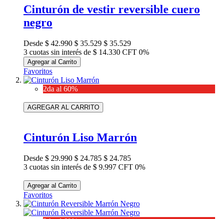
Cinturón de vestir reversible cuero
negro
Desde
$ 42.990
$ 35.529
$ 35.529
3 cuotas sin interés de
$ 14.330
CFT 0%
Agregar al Carrito
Favoritos
2da al 60%
AGREGAR AL CARRITO
Cinturón Liso Marrón
Desde
$ 29.990
$ 24.785
$ 24.785
3 cuotas sin interés de
$ 9.997
CFT 0%
Agregar al Carrito
Favoritos