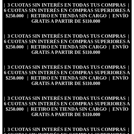
| 3 CUOTAS SIN INTERÉS EN TODAS TUS COMPRAS |
6 CUOTAS SIN INTERÉS EN COMPRAS SUPERIORES A
$250.000 | RETIRO EN TIENDA SIN CARGO | ENVÍO
GRATIS A PARTIR DE $110.000
| 3 CUOTAS SIN INTERÉS EN TODAS TUS COMPRAS |
6 CUOTAS SIN INTERÉS EN COMPRAS SUPERIORES A
$250.000 | RETIRO EN TIENDA SIN CARGO | ENVÍO
GRATIS A PARTIR DE $110.000
| 3 CUOTAS SIN INTERÉS EN TODAS TUS COMPRAS |
6 CUOTAS SIN INTERÉS EN COMPRAS SUPERIORES A
$250.000 | RETIRO EN TIENDA SIN CARGO | ENVÍO
GRATIS A PARTIR DE $110.000
| 3 CUOTAS SIN INTERÉS EN TODAS TUS COMPRAS |
6 CUOTAS SIN INTERÉS EN COMPRAS SUPERIORES A
$250.000 | RETIRO EN TIENDA SIN CARGO | ENVÍO
GRATIS A PARTIR DE $110.000
| 3 CUOTAS SIN INTERÉS EN TODAS TUS COMPRAS |