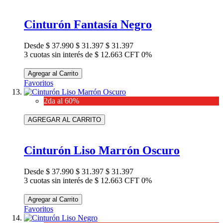
Cinturón Fantasía Negro
Desde
$ 37.990
$ 31.397
$ 31.397
3 cuotas sin interés de
$ 12.663
CFT 0%
Agregar al Carrito
Favoritos
2da al 60%
AGREGAR AL CARRITO
Cinturón Liso Marrón Oscuro
Desde
$ 37.990
$ 31.397
$ 31.397
3 cuotas sin interés de
$ 12.663
CFT 0%
Agregar al Carrito
Favoritos