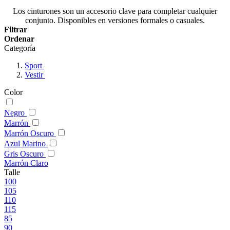
Los cinturones son un accesorio clave para completar cualquier
conjunto. Disponibles en versiones formales o casuales.
Filtrar
Ordenar
Categoría
Sport
Vestir
Color
Negro
Marrón
Marrón Oscuro
Azul Marino
Gris Oscuro
Marrón Claro
Talle
100
105
110
115
85
90