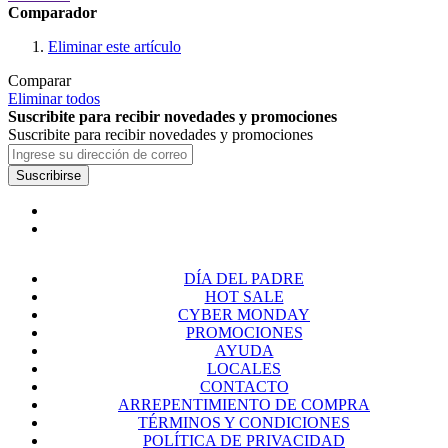
Comparador
Eliminar este artículo
Comparar
Eliminar todos
Suscribite para recibir novedades y promociones
Suscribite para recibir novedades y promociones
Suscribirse
DÍA DEL PADRE
HOT SALE
CYBER MONDAY
PROMOCIONES
AYUDA
LOCALES
CONTACTO
ARREPENTIMIENTO DE COMPRA
TÉRMINOS Y CONDICIONES
POLÍTICA DE PRIVACIDAD