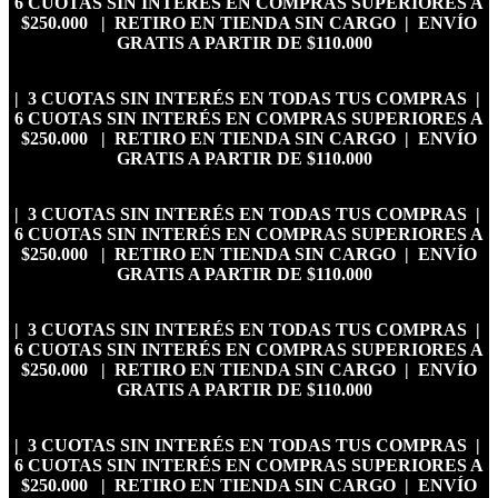
6 CUOTAS SIN INTERÉS EN COMPRAS SUPERIORES A
$250.000 | RETIRO EN TIENDA SIN CARGO | ENVÍO
GRATIS A PARTIR DE $110.000
| 3 CUOTAS SIN INTERÉS EN TODAS TUS COMPRAS |
6 CUOTAS SIN INTERÉS EN COMPRAS SUPERIORES A
$250.000 | RETIRO EN TIENDA SIN CARGO | ENVÍO
GRATIS A PARTIR DE $110.000
| 3 CUOTAS SIN INTERÉS EN TODAS TUS COMPRAS |
6 CUOTAS SIN INTERÉS EN COMPRAS SUPERIORES A
$250.000 | RETIRO EN TIENDA SIN CARGO | ENVÍO
GRATIS A PARTIR DE $110.000
| 3 CUOTAS SIN INTERÉS EN TODAS TUS COMPRAS |
6 CUOTAS SIN INTERÉS EN COMPRAS SUPERIORES A
$250.000 | RETIRO EN TIENDA SIN CARGO | ENVÍO
GRATIS A PARTIR DE $110.000
| 3 CUOTAS SIN INTERÉS EN TODAS TUS COMPRAS |
6 CUOTAS SIN INTERÉS EN COMPRAS SUPERIORES A
$250.000 | RETIRO EN TIENDA SIN CARGO | ENVÍO