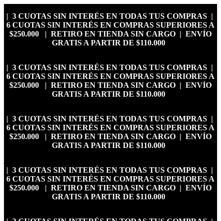
| 3 CUOTAS SIN INTERÉS EN TODAS TUS COMPRAS |
6 CUOTAS SIN INTERÉS EN COMPRAS SUPERIORES A
$250.000 | RETIRO EN TIENDA SIN CARGO | ENVÍO
GRATIS A PARTIR DE $110.000
| 3 CUOTAS SIN INTERÉS EN TODAS TUS COMPRAS |
6 CUOTAS SIN INTERÉS EN COMPRAS SUPERIORES A
$250.000 | RETIRO EN TIENDA SIN CARGO | ENVÍO
GRATIS A PARTIR DE $110.000
| 3 CUOTAS SIN INTERÉS EN TODAS TUS COMPRAS |
6 CUOTAS SIN INTERÉS EN COMPRAS SUPERIORES A
$250.000 | RETIRO EN TIENDA SIN CARGO | ENVÍO
GRATIS A PARTIR DE $110.000
| 3 CUOTAS SIN INTERÉS EN TODAS TUS COMPRAS |
6 CUOTAS SIN INTERÉS EN COMPRAS SUPERIORES A
$250.000 | RETIRO EN TIENDA SIN CARGO | ENVÍO
GRATIS A PARTIR DE $110.000