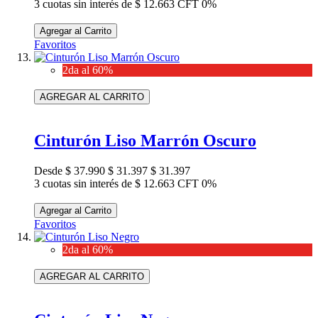
3 cuotas sin interés de
$ 12.663
CFT 0%
Agregar al Carrito
Favoritos
2da al 60%
AGREGAR AL CARRITO
Cinturón Liso Marrón Oscuro
Desde
$ 37.990
$ 31.397
$ 31.397
3 cuotas sin interés de
$ 12.663
CFT 0%
Agregar al Carrito
Favoritos
2da al 60%
AGREGAR AL CARRITO