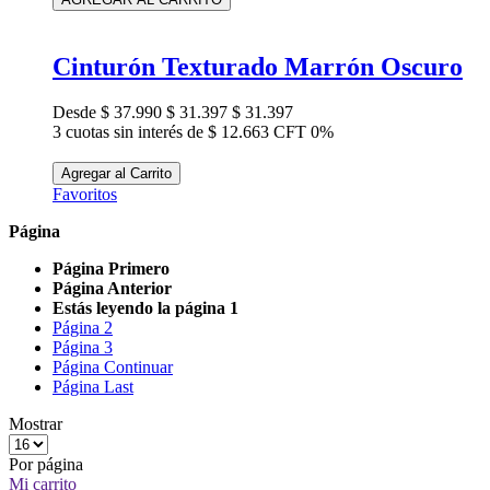
Cinturón Texturado Marrón Oscuro
Desde
$ 37.990
$ 31.397
$ 31.397
3 cuotas sin interés de
$ 12.663
CFT 0%
Agregar al Carrito
Favoritos
Página
Página
Primero
Página
Anterior
Estás leyendo la página
1
Página
2
Página
3
Página
Continuar
Página
Last
Mostrar
Por página
Mi carrito