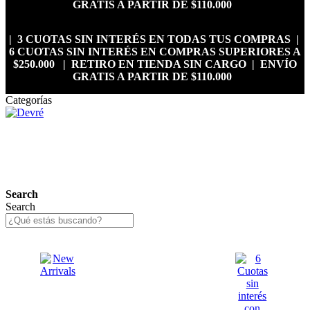
GRATIS A PARTIR DE $110.000
| 3 CUOTAS SIN INTERÉS EN TODAS TUS COMPRAS |
6 CUOTAS SIN INTERÉS EN COMPRAS SUPERIORES A
$250.000 | RETIRO EN TIENDA SIN CARGO | ENVÍO
GRATIS A PARTIR DE $110.000
Categorías
Search
Search