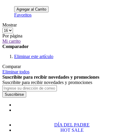
Agregar al Carrito
Favoritos
Mostrar
Por página
Mi carrito
Comparador
Eliminar este artículo
Comparar
Eliminar todos
Suscribite para recibir novedades y promociones
Suscribite para recibir novedades y promociones
Suscribirse
DÍA DEL PADRE
HOT SALE