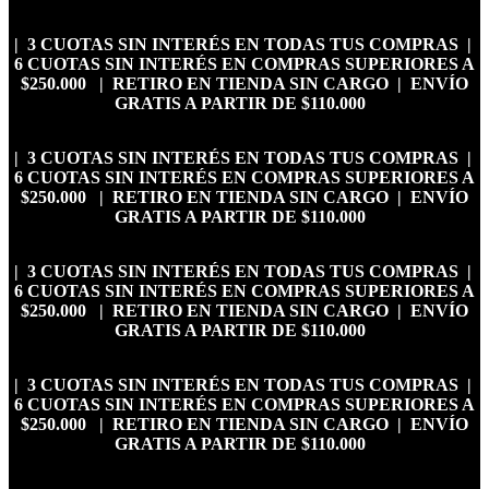
| 3 CUOTAS SIN INTERÉS EN TODAS TUS COMPRAS |
6 CUOTAS SIN INTERÉS EN COMPRAS SUPERIORES A
$250.000 | RETIRO EN TIENDA SIN CARGO | ENVÍO
GRATIS A PARTIR DE $110.000
| 3 CUOTAS SIN INTERÉS EN TODAS TUS COMPRAS |
6 CUOTAS SIN INTERÉS EN COMPRAS SUPERIORES A
$250.000 | RETIRO EN TIENDA SIN CARGO | ENVÍO
GRATIS A PARTIR DE $110.000
| 3 CUOTAS SIN INTERÉS EN TODAS TUS COMPRAS |
6 CUOTAS SIN INTERÉS EN COMPRAS SUPERIORES A
$250.000 | RETIRO EN TIENDA SIN CARGO | ENVÍO
GRATIS A PARTIR DE $110.000
| 3 CUOTAS SIN INTERÉS EN TODAS TUS COMPRAS |
6 CUOTAS SIN INTERÉS EN COMPRAS SUPERIORES A
$250.000 | RETIRO EN TIENDA SIN CARGO | ENVÍO
GRATIS A PARTIR DE $110.000