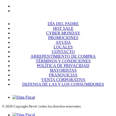
DÍA DEL PADRE
HOT SALE
CYBER MONDAY
PROMOCIONES
AYUDA
LOCALES
CONTACTO
ARREPENTIMIENTO DE COMPRA
TÉRMINOS Y CONDICIONES
POLÍTICA DE PRIVACIDAD
MAYORISTAS
FRANQUICIAS
VENTA CORPORATIVA
DEFENSA DE LAS Y LOS CONSUMIDORES
© 2026 Copyright Devré | todos los derechos reservados