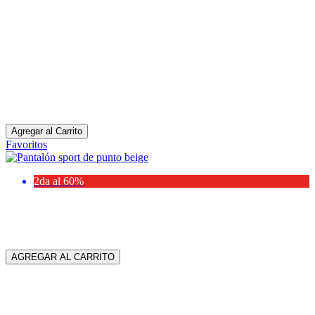
Negro
Arena
Gris Claro
Azul Claro
Negro
Arena
Gris Claro
Azul Claro
Agregar al Carrito
Favoritos
2da al 60%
AGREGAR AL CARRITO
Azul Marino
Gris Claro
Azulino