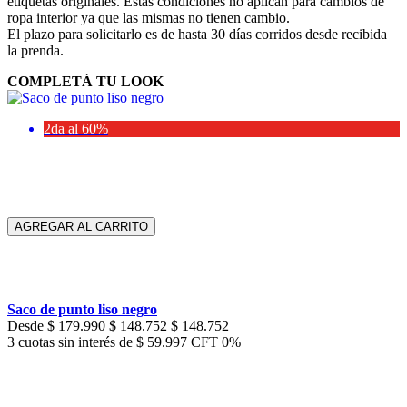
etiquetas originales. Estas condiciones no aplican para cambios de
ropa interior ya que las mismas no tienen cambio.
El plazo para solicitarlo es de hasta 30 días corridos desde recibida
la prenda.
COMPLETÁ TU LOOK
2da al 60%
AGREGAR AL CARRITO
Arena
Gris Claro
Azul Claro
Saco de punto liso negro
Desde
$ 179.990
$ 148.752
$ 148.752
3 cuotas sin interés de
$ 59.997
CFT 0%
Arena
Gris Claro