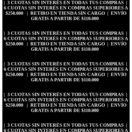
| 3 CUOTAS SIN INTERÉS EN TODAS TUS COMPRAS |
6 CUOTAS SIN INTERÉS EN COMPRAS SUPERIORES A
$250.000 | RETIRO EN TIENDA SIN CARGO | ENVÍO
GRATIS A PARTIR DE $110.000
| 3 CUOTAS SIN INTERÉS EN TODAS TUS COMPRAS |
6 CUOTAS SIN INTERÉS EN COMPRAS SUPERIORES A
$250.000 | RETIRO EN TIENDA SIN CARGO | ENVÍO
GRATIS A PARTIR DE $110.000
| 3 CUOTAS SIN INTERÉS EN TODAS TUS COMPRAS |
6 CUOTAS SIN INTERÉS EN COMPRAS SUPERIORES A
$250.000 | RETIRO EN TIENDA SIN CARGO | ENVÍO
GRATIS A PARTIR DE $110.000
| 3 CUOTAS SIN INTERÉS EN TODAS TUS COMPRAS |
6 CUOTAS SIN INTERÉS EN COMPRAS SUPERIORES A
$250.000 | RETIRO EN TIENDA SIN CARGO | ENVÍO
GRATIS A PARTIR DE $110.000
| 3 CUOTAS SIN INTERÉS EN TODAS TUS COMPRAS |
6 CUOTAS SIN INTERÉS EN COMPRAS SUPERIORES A