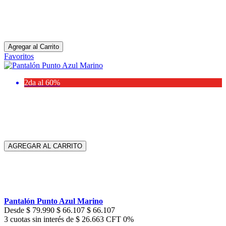
Azul Claro
Arena
Gris Claro
Azul Claro
Agregar al Carrito
Favoritos
2da al 60%
AGREGAR AL CARRITO
Negro
Arena
Gris Claro
Azul Claro
Pantalón Punto Azul Marino
Desde
$ 79.990
$ 66.107
$ 66.107
3 cuotas sin interés de
$ 26.663
CFT 0%