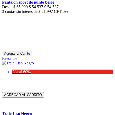
Pantalón sport de punto beige
Desde
$ 65.990
$ 54.537
$ 54.537
3 cuotas sin interés de
$ 21.997
CFT 0%
Azul Marino
Gris Claro
Azulino
Azul Marino
Gris Claro
Azulino
Agregar al Carrito
Favoritos
2da al 60%
AGREGAR AL CARRITO
Azul Marino
Azulino
Traje Liso Negro