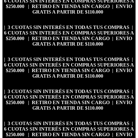
6 CUOTAS SIN INTERÉS EN COMPRAS SUPERIORES A
$250.000 | RETIRO EN TIENDA SIN CARGO | ENVÍO
GRATIS A PARTIR DE $110.000
| 3 CUOTAS SIN INTERÉS EN TODAS TUS COMPRAS |
6 CUOTAS SIN INTERÉS EN COMPRAS SUPERIORES A
$250.000 | RETIRO EN TIENDA SIN CARGO | ENVÍO
GRATIS A PARTIR DE $110.000
| 3 CUOTAS SIN INTERÉS EN TODAS TUS COMPRAS |
6 CUOTAS SIN INTERÉS EN COMPRAS SUPERIORES A
$250.000 | RETIRO EN TIENDA SIN CARGO | ENVÍO
GRATIS A PARTIR DE $110.000
| 3 CUOTAS SIN INTERÉS EN TODAS TUS COMPRAS |
6 CUOTAS SIN INTERÉS EN COMPRAS SUPERIORES A
$250.000 | RETIRO EN TIENDA SIN CARGO | ENVÍO
GRATIS A PARTIR DE $110.000
| 3 CUOTAS SIN INTERÉS EN TODAS TUS COMPRAS |
6 CUOTAS SIN INTERÉS EN COMPRAS SUPERIORES A
$250.000 | RETIRO EN TIENDA SIN CARGO | ENVÍO