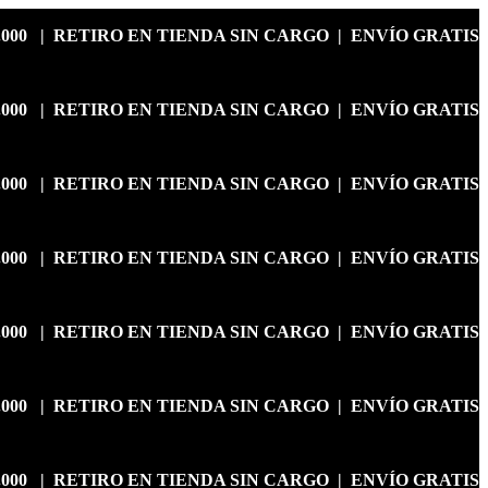
.000 | RETIRO EN TIENDA SIN CARGO | ENVÍO GRATIS
.000 | RETIRO EN TIENDA SIN CARGO | ENVÍO GRATIS
.000 | RETIRO EN TIENDA SIN CARGO | ENVÍO GRATIS
.000 | RETIRO EN TIENDA SIN CARGO | ENVÍO GRATIS
.000 | RETIRO EN TIENDA SIN CARGO | ENVÍO GRATIS
.000 | RETIRO EN TIENDA SIN CARGO | ENVÍO GRATIS
.000 | RETIRO EN TIENDA SIN CARGO | ENVÍO GRATIS