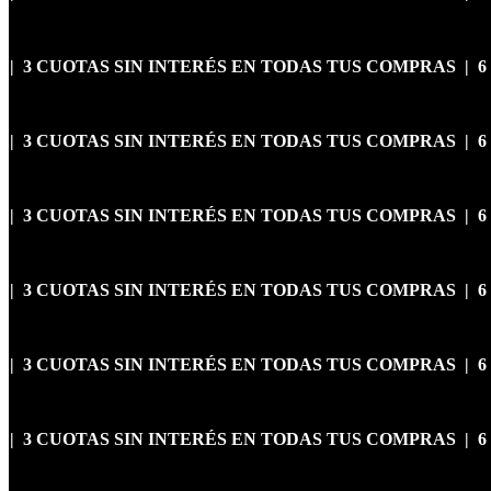
| 3 CUOTAS SIN INTERÉS EN TODAS TUS COMPRAS | 6
| 3 CUOTAS SIN INTERÉS EN TODAS TUS COMPRAS | 6
| 3 CUOTAS SIN INTERÉS EN TODAS TUS COMPRAS | 6
| 3 CUOTAS SIN INTERÉS EN TODAS TUS COMPRAS | 6
| 3 CUOTAS SIN INTERÉS EN TODAS TUS COMPRAS | 6
| 3 CUOTAS SIN INTERÉS EN TODAS TUS COMPRAS | 6