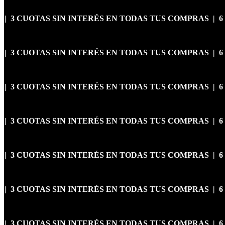
| 3 CUOTAS SIN INTERÉS EN TODAS TUS COMPRAS | 6
| 3 CUOTAS SIN INTERÉS EN TODAS TUS COMPRAS | 6
| 3 CUOTAS SIN INTERÉS EN TODAS TUS COMPRAS | 6
| 3 CUOTAS SIN INTERÉS EN TODAS TUS COMPRAS | 6
| 3 CUOTAS SIN INTERÉS EN TODAS TUS COMPRAS | 6
| 3 CUOTAS SIN INTERÉS EN TODAS TUS COMPRAS | 6
| 3 CUOTAS SIN INTERÉS EN TODAS TUS COMPRAS | 6