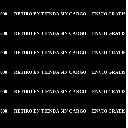
.000 | RETIRO EN TIENDA SIN CARGO | ENVÍO GRATIS
.000 | RETIRO EN TIENDA SIN CARGO | ENVÍO GRATIS
.000 | RETIRO EN TIENDA SIN CARGO | ENVÍO GRATIS
.000 | RETIRO EN TIENDA SIN CARGO | ENVÍO GRATIS
.000 | RETIRO EN TIENDA SIN CARGO | ENVÍO GRATIS
.000 | RETIRO EN TIENDA SIN CARGO | ENVÍO GRATIS