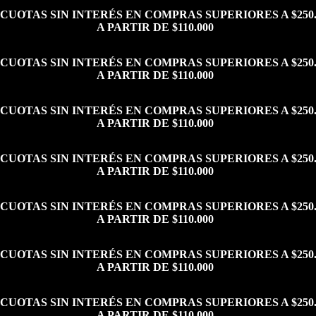
 CUOTAS SIN INTERÉS EN COMPRAS SUPERIORES A $250
A PARTIR DE $110.000
 CUOTAS SIN INTERÉS EN COMPRAS SUPERIORES A $250
A PARTIR DE $110.000
 CUOTAS SIN INTERÉS EN COMPRAS SUPERIORES A $250
A PARTIR DE $110.000
 CUOTAS SIN INTERÉS EN COMPRAS SUPERIORES A $250
A PARTIR DE $110.000
 CUOTAS SIN INTERÉS EN COMPRAS SUPERIORES A $250
A PARTIR DE $110.000
 CUOTAS SIN INTERÉS EN COMPRAS SUPERIORES A $250
A PARTIR DE $110.000
 CUOTAS SIN INTERÉS EN COMPRAS SUPERIORES A $250
A PARTIR DE $110.000