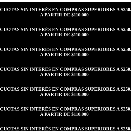
 CUOTAS SIN INTERÉS EN COMPRAS SUPERIORES A $250
A PARTIR DE $110.000
 CUOTAS SIN INTERÉS EN COMPRAS SUPERIORES A $250
A PARTIR DE $110.000
 CUOTAS SIN INTERÉS EN COMPRAS SUPERIORES A $250
A PARTIR DE $110.000
 CUOTAS SIN INTERÉS EN COMPRAS SUPERIORES A $250
A PARTIR DE $110.000
 CUOTAS SIN INTERÉS EN COMPRAS SUPERIORES A $250
A PARTIR DE $110.000
 CUOTAS SIN INTERÉS EN COMPRAS SUPERIORES A $250
A PARTIR DE $110.000
 CUOTAS SIN INTERÉS EN COMPRAS SUPERIORES A $250