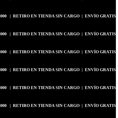
.000 | RETIRO EN TIENDA SIN CARGO | ENVÍO GRATIS
.000 | RETIRO EN TIENDA SIN CARGO | ENVÍO GRATIS
.000 | RETIRO EN TIENDA SIN CARGO | ENVÍO GRATIS
.000 | RETIRO EN TIENDA SIN CARGO | ENVÍO GRATIS
.000 | RETIRO EN TIENDA SIN CARGO | ENVÍO GRATIS
.000 | RETIRO EN TIENDA SIN CARGO | ENVÍO GRATIS