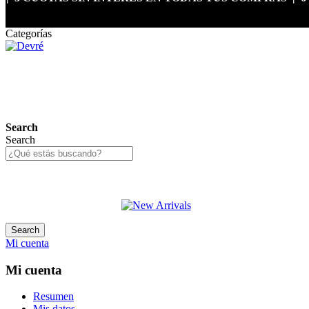
Categorías
Search
Search
Search
Mi cuenta
Mi cuenta
Resumen
Mis datos