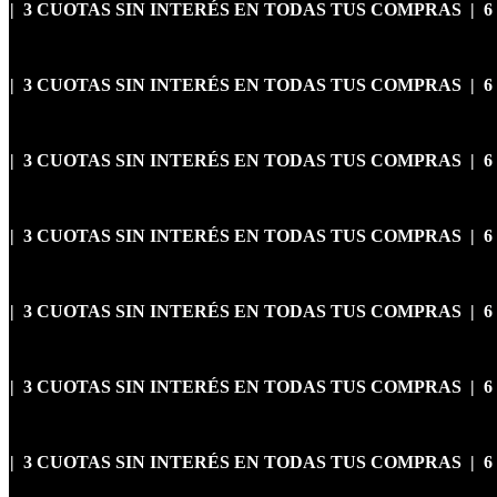
| 3 CUOTAS SIN INTERÉS EN TODAS TUS COMPRAS | 6
| 3 CUOTAS SIN INTERÉS EN TODAS TUS COMPRAS | 6
| 3 CUOTAS SIN INTERÉS EN TODAS TUS COMPRAS | 6
| 3 CUOTAS SIN INTERÉS EN TODAS TUS COMPRAS | 6
| 3 CUOTAS SIN INTERÉS EN TODAS TUS COMPRAS | 6
| 3 CUOTAS SIN INTERÉS EN TODAS TUS COMPRAS | 6
| 3 CUOTAS SIN INTERÉS EN TODAS TUS COMPRAS | 6