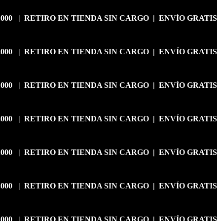
.000 | RETIRO EN TIENDA SIN CARGO | ENVÍO GRATIS
.000 | RETIRO EN TIENDA SIN CARGO | ENVÍO GRATIS
.000 | RETIRO EN TIENDA SIN CARGO | ENVÍO GRATIS
.000 | RETIRO EN TIENDA SIN CARGO | ENVÍO GRATIS
.000 | RETIRO EN TIENDA SIN CARGO | ENVÍO GRATIS
.000 | RETIRO EN TIENDA SIN CARGO | ENVÍO GRATIS
.000 | RETIRO EN TIENDA SIN CARGO | ENVÍO GRATIS