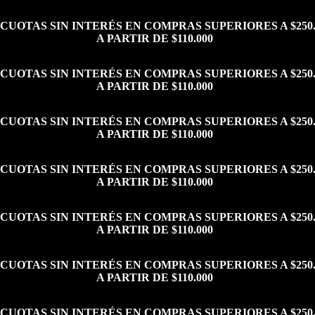
 CUOTAS SIN INTERÉS EN COMPRAS SUPERIORES A $250
A PARTIR DE $110.000
 CUOTAS SIN INTERÉS EN COMPRAS SUPERIORES A $250
A PARTIR DE $110.000
 CUOTAS SIN INTERÉS EN COMPRAS SUPERIORES A $250
A PARTIR DE $110.000
 CUOTAS SIN INTERÉS EN COMPRAS SUPERIORES A $250
A PARTIR DE $110.000
 CUOTAS SIN INTERÉS EN COMPRAS SUPERIORES A $250
A PARTIR DE $110.000
 CUOTAS SIN INTERÉS EN COMPRAS SUPERIORES A $250
A PARTIR DE $110.000
 CUOTAS SIN INTERÉS EN COMPRAS SUPERIORES A $250