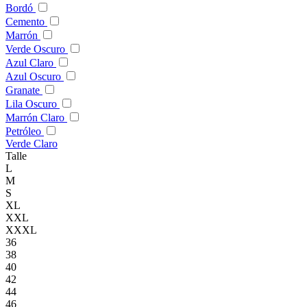
Bordó
Cemento
Marrón
Verde Oscuro
Azul Claro
Azul Oscuro
Granate
Lila Oscuro
Marrón Claro
Petróleo
Verde Claro
Talle
L
M
S
XL
XXL
XXXL
36
38
40
42
44
46