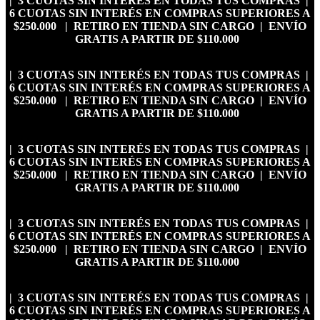
| 3 CUOTAS SIN INTERÉS EN TODAS TUS COMPRAS |
6 CUOTAS SIN INTERÉS EN COMPRAS SUPERIORES A
$250.000 | RETIRO EN TIENDA SIN CARGO | ENVÍO
GRATIS A PARTIR DE $110.000
| 3 CUOTAS SIN INTERÉS EN TODAS TUS COMPRAS |
6 CUOTAS SIN INTERÉS EN COMPRAS SUPERIORES A
$250.000 | RETIRO EN TIENDA SIN CARGO | ENVÍO
GRATIS A PARTIR DE $110.000
| 3 CUOTAS SIN INTERÉS EN TODAS TUS COMPRAS |
6 CUOTAS SIN INTERÉS EN COMPRAS SUPERIORES A
$250.000 | RETIRO EN TIENDA SIN CARGO | ENVÍO
GRATIS A PARTIR DE $110.000
| 3 CUOTAS SIN INTERÉS EN TODAS TUS COMPRAS |
6 CUOTAS SIN INTERÉS EN COMPRAS SUPERIORES A
$250.000 | RETIRO EN TIENDA SIN CARGO | ENVÍO
GRATIS A PARTIR DE $110.000
| 3 CUOTAS SIN INTERÉS EN TODAS TUS COMPRAS |
6 CUOTAS SIN INTERÉS EN COMPRAS SUPERIORES A