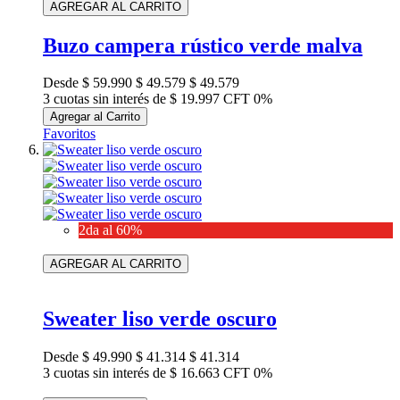
AGREGAR AL CARRITO
Buzo campera rústico verde malva
Desde
$ 59.990
$ 49.579
$ 49.579
3 cuotas sin interés de
$ 19.997
CFT 0%
Agregar al Carrito
Favoritos
2da al 60%
AGREGAR AL CARRITO
Sweater liso verde oscuro
Desde
$ 49.990
$ 41.314
$ 41.314
3 cuotas sin interés de
$ 16.663
CFT 0%