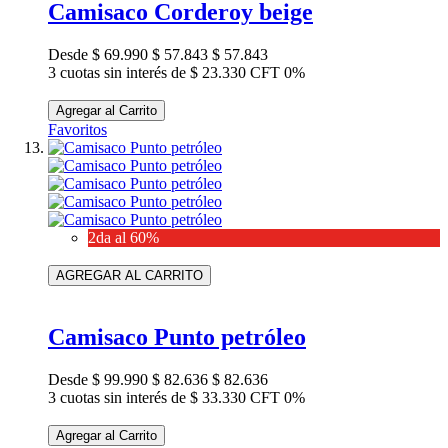
Camisaco Corderoy beige
Desde
$ 69.990
$ 57.843
$ 57.843
3 cuotas sin interés de
$ 23.330
CFT 0%
Agregar al Carrito
Favoritos
2da al 60%
AGREGAR AL CARRITO
Camisaco Punto petróleo
Desde
$ 99.990
$ 82.636
$ 82.636
3 cuotas sin interés de
$ 33.330
CFT 0%
Agregar al Carrito