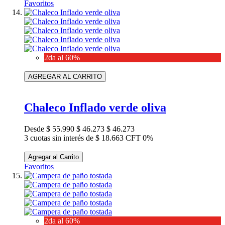
Favoritos
2da al 60%
AGREGAR AL CARRITO
Chaleco Inflado verde oliva
Desde
$ 55.990
$ 46.273
$ 46.273
3 cuotas sin interés de
$ 18.663
CFT 0%
Agregar al Carrito
Favoritos
2da al 60%