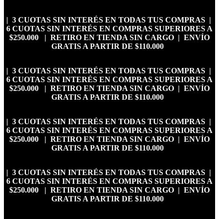
| 3 CUOTAS SIN INTERÉS EN TODAS TUS COMPRAS |
6 CUOTAS SIN INTERÉS EN COMPRAS SUPERIORES A
$250.000 | RETIRO EN TIENDA SIN CARGO | ENVÍO
GRATIS A PARTIR DE $110.000
| 3 CUOTAS SIN INTERÉS EN TODAS TUS COMPRAS |
6 CUOTAS SIN INTERÉS EN COMPRAS SUPERIORES A
$250.000 | RETIRO EN TIENDA SIN CARGO | ENVÍO
GRATIS A PARTIR DE $110.000
| 3 CUOTAS SIN INTERÉS EN TODAS TUS COMPRAS |
6 CUOTAS SIN INTERÉS EN COMPRAS SUPERIORES A
$250.000 | RETIRO EN TIENDA SIN CARGO | ENVÍO
GRATIS A PARTIR DE $110.000
| 3 CUOTAS SIN INTERÉS EN TODAS TUS COMPRAS |
6 CUOTAS SIN INTERÉS EN COMPRAS SUPERIORES A
$250.000 | RETIRO EN TIENDA SIN CARGO | ENVÍO
GRATIS A PARTIR DE $110.000