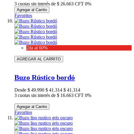
3 cuotas sin interés de
$ 26.663
CFT 0%
Agregar al Carrito
Favoritos
2da al 60%
AGREGAR AL CARRITO
Buzo Rústico bordó
Desde
$ 49.990
$ 41.314
$ 41.314
3 cuotas sin interés de
$ 16.663
CFT 0%
Agregar al Carrito
Favoritos