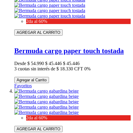
2da al 60%
AGREGAR AL CARRITO
Bermuda cargo paper touch tostada
Desde
$ 54.990
$ 45.446
$ 45.446
3 cuotas sin interés de
$ 18.330
CFT 0%
Agregar al Carrito
Favoritos
2da al 60%
AGREGAR AL CARRITO