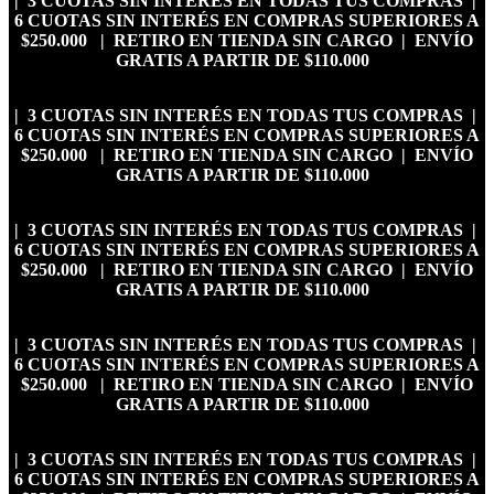
| 3 CUOTAS SIN INTERÉS EN TODAS TUS COMPRAS |
6 CUOTAS SIN INTERÉS EN COMPRAS SUPERIORES A
$250.000 | RETIRO EN TIENDA SIN CARGO | ENVÍO
GRATIS A PARTIR DE $110.000
| 3 CUOTAS SIN INTERÉS EN TODAS TUS COMPRAS |
6 CUOTAS SIN INTERÉS EN COMPRAS SUPERIORES A
$250.000 | RETIRO EN TIENDA SIN CARGO | ENVÍO
GRATIS A PARTIR DE $110.000
| 3 CUOTAS SIN INTERÉS EN TODAS TUS COMPRAS |
6 CUOTAS SIN INTERÉS EN COMPRAS SUPERIORES A
$250.000 | RETIRO EN TIENDA SIN CARGO | ENVÍO
GRATIS A PARTIR DE $110.000
| 3 CUOTAS SIN INTERÉS EN TODAS TUS COMPRAS |
6 CUOTAS SIN INTERÉS EN COMPRAS SUPERIORES A
$250.000 | RETIRO EN TIENDA SIN CARGO | ENVÍO
GRATIS A PARTIR DE $110.000
| 3 CUOTAS SIN INTERÉS EN TODAS TUS COMPRAS |
6 CUOTAS SIN INTERÉS EN COMPRAS SUPERIORES A