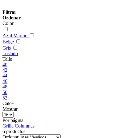
Filtrar
Ordenar
Color
Azul Marino
Beige
Gris
Tostado
Talle
40
42
44
46
48
50
52
Calce
Mostrar
Por página
Grilla
Columnas
6 productos
Ordenar