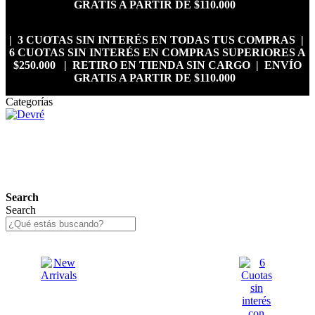
GRATIS A PARTIR DE $110.000
| 3 CUOTAS SIN INTERÉS EN TODAS TUS COMPRAS |
6 CUOTAS SIN INTERÉS EN COMPRAS SUPERIORES A
$250.000 | RETIRO EN TIENDA SIN CARGO | ENVÍO
GRATIS A PARTIR DE $110.000
Categorías
Search
Search