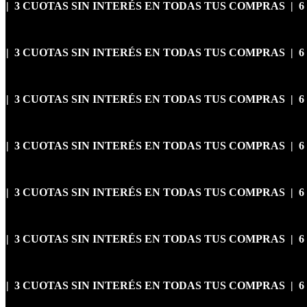
| 3 CUOTAS SIN INTERÉS EN TODAS TUS COMPRAS | 6
| 3 CUOTAS SIN INTERÉS EN TODAS TUS COMPRAS | 6
| 3 CUOTAS SIN INTERÉS EN TODAS TUS COMPRAS | 6
| 3 CUOTAS SIN INTERÉS EN TODAS TUS COMPRAS | 6
| 3 CUOTAS SIN INTERÉS EN TODAS TUS COMPRAS | 6
| 3 CUOTAS SIN INTERÉS EN TODAS TUS COMPRAS | 6
| 3 CUOTAS SIN INTERÉS EN TODAS TUS COMPRAS | 6