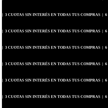
| 3 CUOTAS SIN INTERÉS EN TODAS TUS COMPRAS | 6
| 3 CUOTAS SIN INTERÉS EN TODAS TUS COMPRAS | 6
| 3 CUOTAS SIN INTERÉS EN TODAS TUS COMPRAS | 6
| 3 CUOTAS SIN INTERÉS EN TODAS TUS COMPRAS | 6
| 3 CUOTAS SIN INTERÉS EN TODAS TUS COMPRAS | 6
| 3 CUOTAS SIN INTERÉS EN TODAS TUS COMPRAS | 6