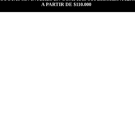
A PARTIR DE $110.000