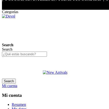
Categorías
Search
Search
Search
Mi cuenta
Mi cuenta
Resumen
Mis datos