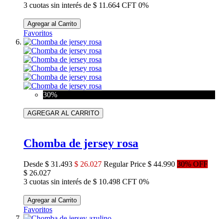
3 cuotas sin interés de
$ 11.664
CFT 0%
Agregar al Carrito
Favoritos
30%
AGREGAR AL CARRITO
Chomba de jersey rosa
Desde
$ 31.493
$ 26.027
Regular Price
$ 44.990
30% OFF
$ 26.027
3 cuotas sin interés de
$ 10.498
CFT 0%
Agregar al Carrito
Favoritos