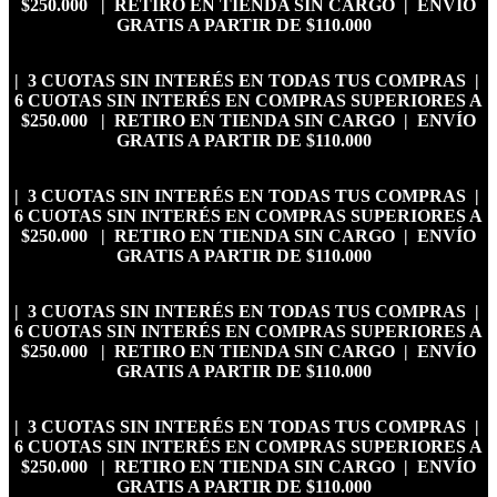
$250.000 | RETIRO EN TIENDA SIN CARGO | ENVÍO
GRATIS A PARTIR DE $110.000
| 3 CUOTAS SIN INTERÉS EN TODAS TUS COMPRAS |
6 CUOTAS SIN INTERÉS EN COMPRAS SUPERIORES A
$250.000 | RETIRO EN TIENDA SIN CARGO | ENVÍO
GRATIS A PARTIR DE $110.000
| 3 CUOTAS SIN INTERÉS EN TODAS TUS COMPRAS |
6 CUOTAS SIN INTERÉS EN COMPRAS SUPERIORES A
$250.000 | RETIRO EN TIENDA SIN CARGO | ENVÍO
GRATIS A PARTIR DE $110.000
| 3 CUOTAS SIN INTERÉS EN TODAS TUS COMPRAS |
6 CUOTAS SIN INTERÉS EN COMPRAS SUPERIORES A
$250.000 | RETIRO EN TIENDA SIN CARGO | ENVÍO
GRATIS A PARTIR DE $110.000
| 3 CUOTAS SIN INTERÉS EN TODAS TUS COMPRAS |
6 CUOTAS SIN INTERÉS EN COMPRAS SUPERIORES A
$250.000 | RETIRO EN TIENDA SIN CARGO | ENVÍO
GRATIS A PARTIR DE $110.000