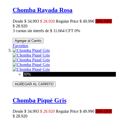
Chomba Rayada Rosa
Desde
$ 34.993
$ 28.920
Regular Price
$ 49.990
30% OFF
$ 28.920
3 cuotas sin interés de
$ 11.664
CFT 0%
Agregar al Carrito
Favoritos
30%
AGREGAR AL CARRITO
Chomba Piqué Gris
Desde
$ 34.993
$ 28.920
Regular Price
$ 49.990
30% OFF
$ 28.920