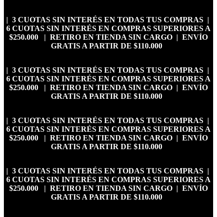
| 3 CUOTAS SIN INTERÉS EN TODAS TUS COMPRAS |
6 CUOTAS SIN INTERÉS EN COMPRAS SUPERIORES A
$250.000 | RETIRO EN TIENDA SIN CARGO | ENVÍO
GRATIS A PARTIR DE $110.000
| 3 CUOTAS SIN INTERÉS EN TODAS TUS COMPRAS |
6 CUOTAS SIN INTERÉS EN COMPRAS SUPERIORES A
$250.000 | RETIRO EN TIENDA SIN CARGO | ENVÍO
GRATIS A PARTIR DE $110.000
| 3 CUOTAS SIN INTERÉS EN TODAS TUS COMPRAS |
6 CUOTAS SIN INTERÉS EN COMPRAS SUPERIORES A
$250.000 | RETIRO EN TIENDA SIN CARGO | ENVÍO
GRATIS A PARTIR DE $110.000
| 3 CUOTAS SIN INTERÉS EN TODAS TUS COMPRAS |
6 CUOTAS SIN INTERÉS EN COMPRAS SUPERIORES A
$250.000 | RETIRO EN TIENDA SIN CARGO | ENVÍO
GRATIS A PARTIR DE $110.000