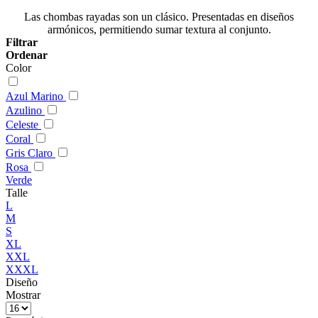
Las chombas rayadas son un clásico. Presentadas en diseños
armónicos, permitiendo sumar textura al conjunto.
Filtrar
Ordenar
Color
Azul Marino
Azulino
Celeste
Coral
Gris Claro
Rosa
Verde
Talle
L
M
S
XL
XXL
XXXL
Diseño
Mostrar