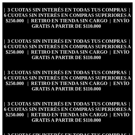
| 3 CUOTAS SIN INTERÉS EN TODAS TUS COMPRAS |
6 CUOTAS SIN INTERÉS EN COMPRAS SUPERIORES A
$250.000 | RETIRO EN TIENDA SIN CARGO | ENVÍO
GRATIS A PARTIR DE $110.000
| 3 CUOTAS SIN INTERÉS EN TODAS TUS COMPRAS |
6 CUOTAS SIN INTERÉS EN COMPRAS SUPERIORES A
$250.000 | RETIRO EN TIENDA SIN CARGO | ENVÍO
GRATIS A PARTIR DE $110.000
| 3 CUOTAS SIN INTERÉS EN TODAS TUS COMPRAS |
6 CUOTAS SIN INTERÉS EN COMPRAS SUPERIORES A
$250.000 | RETIRO EN TIENDA SIN CARGO | ENVÍO
GRATIS A PARTIR DE $110.000
| 3 CUOTAS SIN INTERÉS EN TODAS TUS COMPRAS |
6 CUOTAS SIN INTERÉS EN COMPRAS SUPERIORES A
$250.000 | RETIRO EN TIENDA SIN CARGO | ENVÍO
GRATIS A PARTIR DE $110.000