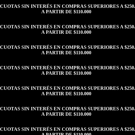
 CUOTAS SIN INTERÉS EN COMPRAS SUPERIORES A $250
A PARTIR DE $110.000
 CUOTAS SIN INTERÉS EN COMPRAS SUPERIORES A $250
A PARTIR DE $110.000
 CUOTAS SIN INTERÉS EN COMPRAS SUPERIORES A $250
A PARTIR DE $110.000
 CUOTAS SIN INTERÉS EN COMPRAS SUPERIORES A $250
A PARTIR DE $110.000
 CUOTAS SIN INTERÉS EN COMPRAS SUPERIORES A $250
A PARTIR DE $110.000
 CUOTAS SIN INTERÉS EN COMPRAS SUPERIORES A $250
A PARTIR DE $110.000
 CUOTAS SIN INTERÉS EN COMPRAS SUPERIORES A $250
A PARTIR DE $110.000