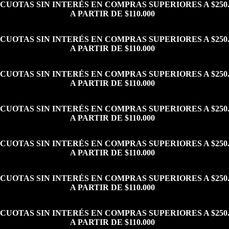
 CUOTAS SIN INTERÉS EN COMPRAS SUPERIORES A $250
A PARTIR DE $110.000
 CUOTAS SIN INTERÉS EN COMPRAS SUPERIORES A $250
A PARTIR DE $110.000
 CUOTAS SIN INTERÉS EN COMPRAS SUPERIORES A $250
A PARTIR DE $110.000
 CUOTAS SIN INTERÉS EN COMPRAS SUPERIORES A $250
A PARTIR DE $110.000
 CUOTAS SIN INTERÉS EN COMPRAS SUPERIORES A $250
A PARTIR DE $110.000
 CUOTAS SIN INTERÉS EN COMPRAS SUPERIORES A $250
A PARTIR DE $110.000
 CUOTAS SIN INTERÉS EN COMPRAS SUPERIORES A $250
A PARTIR DE $110.000