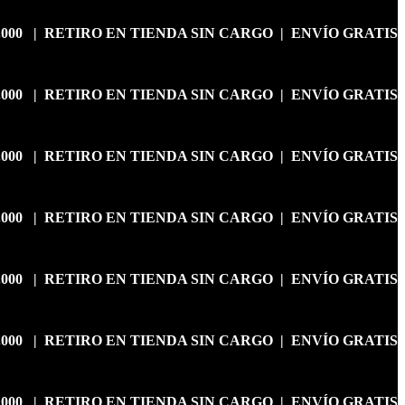
.000 | RETIRO EN TIENDA SIN CARGO | ENVÍO GRATIS
.000 | RETIRO EN TIENDA SIN CARGO | ENVÍO GRATIS
.000 | RETIRO EN TIENDA SIN CARGO | ENVÍO GRATIS
.000 | RETIRO EN TIENDA SIN CARGO | ENVÍO GRATIS
.000 | RETIRO EN TIENDA SIN CARGO | ENVÍO GRATIS
.000 | RETIRO EN TIENDA SIN CARGO | ENVÍO GRATIS
.000 | RETIRO EN TIENDA SIN CARGO | ENVÍO GRATIS