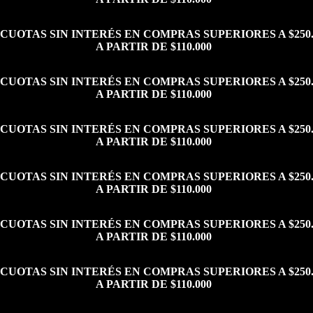
 CUOTAS SIN INTERÉS EN COMPRAS SUPERIORES A $250
A PARTIR DE $110.000
 CUOTAS SIN INTERÉS EN COMPRAS SUPERIORES A $250
A PARTIR DE $110.000
 CUOTAS SIN INTERÉS EN COMPRAS SUPERIORES A $250
A PARTIR DE $110.000
 CUOTAS SIN INTERÉS EN COMPRAS SUPERIORES A $250
A PARTIR DE $110.000
 CUOTAS SIN INTERÉS EN COMPRAS SUPERIORES A $250
A PARTIR DE $110.000
 CUOTAS SIN INTERÉS EN COMPRAS SUPERIORES A $250
A PARTIR DE $110.000