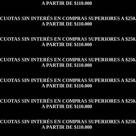
A PARTIR DE $110.000
 CUOTAS SIN INTERÉS EN COMPRAS SUPERIORES A $250
A PARTIR DE $110.000
 CUOTAS SIN INTERÉS EN COMPRAS SUPERIORES A $250
A PARTIR DE $110.000
 CUOTAS SIN INTERÉS EN COMPRAS SUPERIORES A $250
A PARTIR DE $110.000
 CUOTAS SIN INTERÉS EN COMPRAS SUPERIORES A $250
A PARTIR DE $110.000
 CUOTAS SIN INTERÉS EN COMPRAS SUPERIORES A $250
A PARTIR DE $110.000
 CUOTAS SIN INTERÉS EN COMPRAS SUPERIORES A $250
A PARTIR DE $110.000