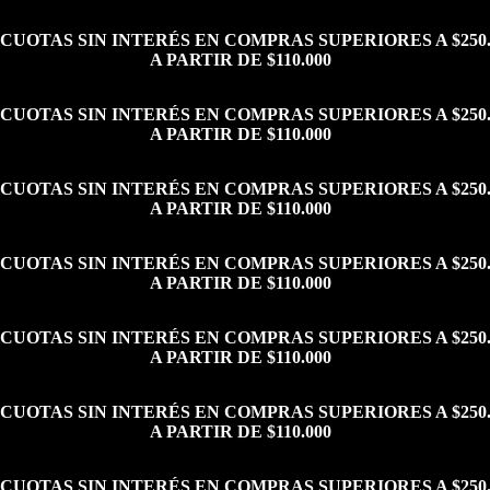
 CUOTAS SIN INTERÉS EN COMPRAS SUPERIORES A $250
A PARTIR DE $110.000
 CUOTAS SIN INTERÉS EN COMPRAS SUPERIORES A $250
A PARTIR DE $110.000
 CUOTAS SIN INTERÉS EN COMPRAS SUPERIORES A $250
A PARTIR DE $110.000
 CUOTAS SIN INTERÉS EN COMPRAS SUPERIORES A $250
A PARTIR DE $110.000
 CUOTAS SIN INTERÉS EN COMPRAS SUPERIORES A $250
A PARTIR DE $110.000
 CUOTAS SIN INTERÉS EN COMPRAS SUPERIORES A $250
A PARTIR DE $110.000
 CUOTAS SIN INTERÉS EN COMPRAS SUPERIORES A $250