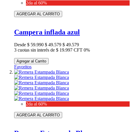
2da al 60%
AGREGAR AL CARRITO
Campera inflada azul
Desde
$ 59.990
$ 49.579
$ 49.579
3 cuotas sin interés de
$ 19.997
CFT 0%
Agregar al Carrito
Favoritos
2da al 60%
AGREGAR AL CARRITO