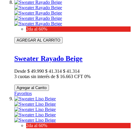
2da al 60%
AGREGAR AL CARRITO
Sweater Rayado Beige
Desde
$ 49.990
$ 41.314
$ 41.314
3 cuotas sin interés de
$ 16.663
CFT 0%
Agregar al Carrito
Favoritos
2da al 60%