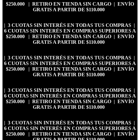
$250.000 | RETIRO EN TIENDA SIN CARGO | ENVÍO
GRATIS A PARTIR DE $110.000
| 3 CUOTAS SIN INTERÉS EN TODAS TUS COMPRAS |
6 CUOTAS SIN INTERÉS EN COMPRAS SUPERIORES A
$250.000 | RETIRO EN TIENDA SIN CARGO | ENVÍO
GRATIS A PARTIR DE $110.000
| 3 CUOTAS SIN INTERÉS EN TODAS TUS COMPRAS |
6 CUOTAS SIN INTERÉS EN COMPRAS SUPERIORES A
$250.000 | RETIRO EN TIENDA SIN CARGO | ENVÍO
GRATIS A PARTIR DE $110.000
| 3 CUOTAS SIN INTERÉS EN TODAS TUS COMPRAS |
6 CUOTAS SIN INTERÉS EN COMPRAS SUPERIORES A
$250.000 | RETIRO EN TIENDA SIN CARGO | ENVÍO
GRATIS A PARTIR DE $110.000
| 3 CUOTAS SIN INTERÉS EN TODAS TUS COMPRAS |
6 CUOTAS SIN INTERÉS EN COMPRAS SUPERIORES A
$250.000 | RETIRO EN TIENDA SIN CARGO | ENVÍO
GRATIS A PARTIR DE $110.000