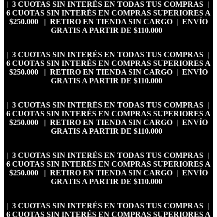
| 3 CUOTAS SIN INTERÉS EN TODAS TUS COMPRAS |
6 CUOTAS SIN INTERÉS EN COMPRAS SUPERIORES A
$250.000 | RETIRO EN TIENDA SIN CARGO | ENVÍO
GRATIS A PARTIR DE $110.000
| 3 CUOTAS SIN INTERÉS EN TODAS TUS COMPRAS |
6 CUOTAS SIN INTERÉS EN COMPRAS SUPERIORES A
$250.000 | RETIRO EN TIENDA SIN CARGO | ENVÍO
GRATIS A PARTIR DE $110.000
| 3 CUOTAS SIN INTERÉS EN TODAS TUS COMPRAS |
6 CUOTAS SIN INTERÉS EN COMPRAS SUPERIORES A
$250.000 | RETIRO EN TIENDA SIN CARGO | ENVÍO
GRATIS A PARTIR DE $110.000
| 3 CUOTAS SIN INTERÉS EN TODAS TUS COMPRAS |
6 CUOTAS SIN INTERÉS EN COMPRAS SUPERIORES A
$250.000 | RETIRO EN TIENDA SIN CARGO | ENVÍO
GRATIS A PARTIR DE $110.000
| 3 CUOTAS SIN INTERÉS EN TODAS TUS COMPRAS |
6 CUOTAS SIN INTERÉS EN COMPRAS SUPERIORES A