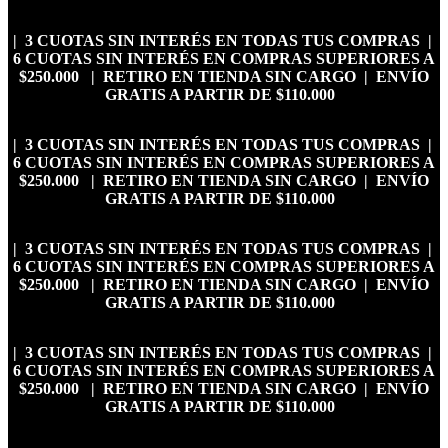
| 3 CUOTAS SIN INTERÉS EN TODAS TUS COMPRAS |
6 CUOTAS SIN INTERÉS EN COMPRAS SUPERIORES A
$250.000 | RETIRO EN TIENDA SIN CARGO | ENVÍO
GRATIS A PARTIR DE $110.000
| 3 CUOTAS SIN INTERÉS EN TODAS TUS COMPRAS |
6 CUOTAS SIN INTERÉS EN COMPRAS SUPERIORES A
$250.000 | RETIRO EN TIENDA SIN CARGO | ENVÍO
GRATIS A PARTIR DE $110.000
| 3 CUOTAS SIN INTERÉS EN TODAS TUS COMPRAS |
6 CUOTAS SIN INTERÉS EN COMPRAS SUPERIORES A
$250.000 | RETIRO EN TIENDA SIN CARGO | ENVÍO
GRATIS A PARTIR DE $110.000
| 3 CUOTAS SIN INTERÉS EN TODAS TUS COMPRAS |
6 CUOTAS SIN INTERÉS EN COMPRAS SUPERIORES A
$250.000 | RETIRO EN TIENDA SIN CARGO | ENVÍO
GRATIS A PARTIR DE $110.000