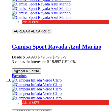
2da al 60%
AGREGAR AL CARRITO
Camisa Sport Rayada Azul Marino
Desde
$ 59.990
$ 49.579
$ 49.579
3 cuotas sin interés de
$ 19.997
CFT 0%
Agregar al Carrito
Favoritos
2da al 60%