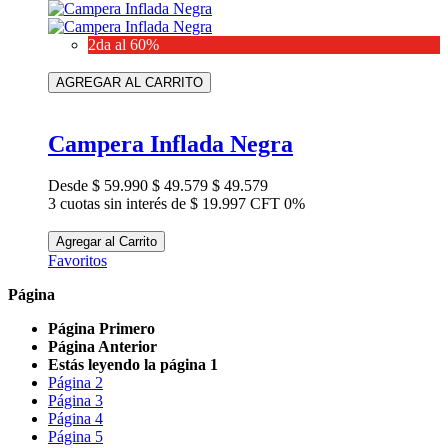
2da al 60%
AGREGAR AL CARRITO
Campera Inflada Negra
Desde
$ 59.990
$ 49.579
$ 49.579
3 cuotas sin interés de
$ 19.997
CFT 0%
Agregar al Carrito
Favoritos
Página
Página
Primero
Página
Anterior
Estás leyendo la página
1
Página
2
Página
3
Página
4
Página
5