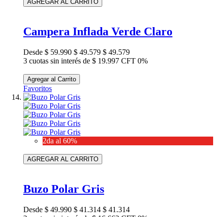
AGREGAR AL CARRITO
Campera Inflada Verde Claro
Desde
$ 59.990
$ 49.579
$ 49.579
3 cuotas sin interés de
$ 19.997
CFT 0%
Agregar al Carrito
Favoritos
2da al 60%
AGREGAR AL CARRITO
Buzo Polar Gris
Desde
$ 49.990
$ 41.314
$ 41.314