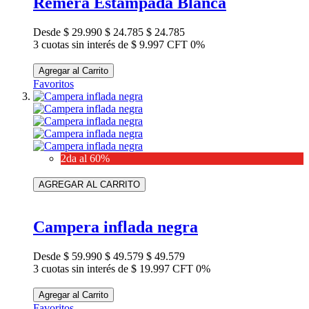
Remera Estampada Blanca
Desde
$ 29.990
$ 24.785
$ 24.785
3 cuotas sin interés de
$ 9.997
CFT 0%
Agregar al Carrito
Favoritos
2da al 60%
AGREGAR AL CARRITO
Campera inflada negra
Desde
$ 59.990
$ 49.579
$ 49.579
3 cuotas sin interés de
$ 19.997
CFT 0%
Agregar al Carrito
Favoritos