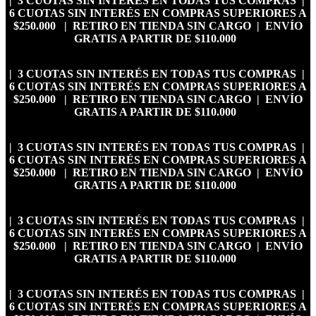
| 3 CUOTAS SIN INTERÉS EN TODAS TUS COMPRAS |
6 CUOTAS SIN INTERÉS EN COMPRAS SUPERIORES A
$250.000 | RETIRO EN TIENDA SIN CARGO | ENVÍO
GRATIS A PARTIR DE $110.000
| 3 CUOTAS SIN INTERÉS EN TODAS TUS COMPRAS |
6 CUOTAS SIN INTERÉS EN COMPRAS SUPERIORES A
$250.000 | RETIRO EN TIENDA SIN CARGO | ENVÍO
GRATIS A PARTIR DE $110.000
| 3 CUOTAS SIN INTERÉS EN TODAS TUS COMPRAS |
6 CUOTAS SIN INTERÉS EN COMPRAS SUPERIORES A
$250.000 | RETIRO EN TIENDA SIN CARGO | ENVÍO
GRATIS A PARTIR DE $110.000
| 3 CUOTAS SIN INTERÉS EN TODAS TUS COMPRAS |
6 CUOTAS SIN INTERÉS EN COMPRAS SUPERIORES A
$250.000 | RETIRO EN TIENDA SIN CARGO | ENVÍO
GRATIS A PARTIR DE $110.000
| 3 CUOTAS SIN INTERÉS EN TODAS TUS COMPRAS |
6 CUOTAS SIN INTERÉS EN COMPRAS SUPERIORES A