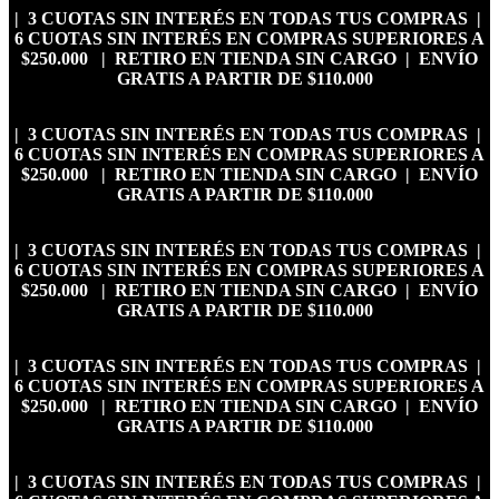
| 3 CUOTAS SIN INTERÉS EN TODAS TUS COMPRAS |
6 CUOTAS SIN INTERÉS EN COMPRAS SUPERIORES A
$250.000 | RETIRO EN TIENDA SIN CARGO | ENVÍO
GRATIS A PARTIR DE $110.000
| 3 CUOTAS SIN INTERÉS EN TODAS TUS COMPRAS |
6 CUOTAS SIN INTERÉS EN COMPRAS SUPERIORES A
$250.000 | RETIRO EN TIENDA SIN CARGO | ENVÍO
GRATIS A PARTIR DE $110.000
| 3 CUOTAS SIN INTERÉS EN TODAS TUS COMPRAS |
6 CUOTAS SIN INTERÉS EN COMPRAS SUPERIORES A
$250.000 | RETIRO EN TIENDA SIN CARGO | ENVÍO
GRATIS A PARTIR DE $110.000
| 3 CUOTAS SIN INTERÉS EN TODAS TUS COMPRAS |
6 CUOTAS SIN INTERÉS EN COMPRAS SUPERIORES A
$250.000 | RETIRO EN TIENDA SIN CARGO | ENVÍO
GRATIS A PARTIR DE $110.000
| 3 CUOTAS SIN INTERÉS EN TODAS TUS COMPRAS |