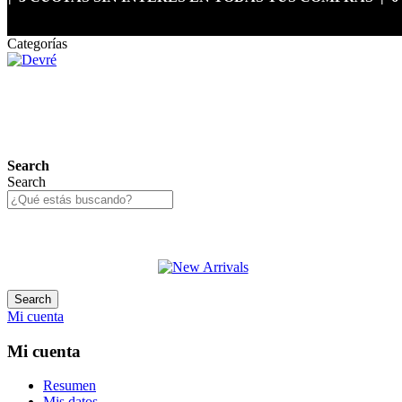
Categorías
Search
Search
Search
Mi cuenta
Mi cuenta
Resumen
Mis datos