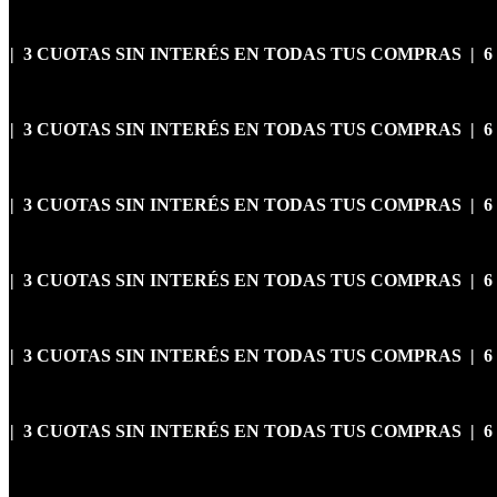
| 3 CUOTAS SIN INTERÉS EN TODAS TUS COMPRAS | 6
| 3 CUOTAS SIN INTERÉS EN TODAS TUS COMPRAS | 6
| 3 CUOTAS SIN INTERÉS EN TODAS TUS COMPRAS | 6
| 3 CUOTAS SIN INTERÉS EN TODAS TUS COMPRAS | 6
| 3 CUOTAS SIN INTERÉS EN TODAS TUS COMPRAS | 6
| 3 CUOTAS SIN INTERÉS EN TODAS TUS COMPRAS | 6