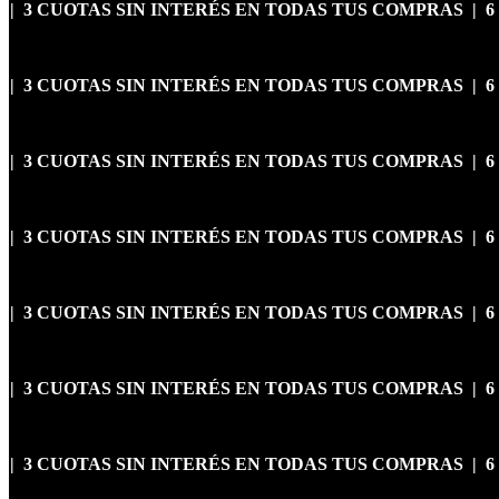
| 3 CUOTAS SIN INTERÉS EN TODAS TUS COMPRAS | 6
| 3 CUOTAS SIN INTERÉS EN TODAS TUS COMPRAS | 6
| 3 CUOTAS SIN INTERÉS EN TODAS TUS COMPRAS | 6
| 3 CUOTAS SIN INTERÉS EN TODAS TUS COMPRAS | 6
| 3 CUOTAS SIN INTERÉS EN TODAS TUS COMPRAS | 6
| 3 CUOTAS SIN INTERÉS EN TODAS TUS COMPRAS | 6
| 3 CUOTAS SIN INTERÉS EN TODAS TUS COMPRAS | 6