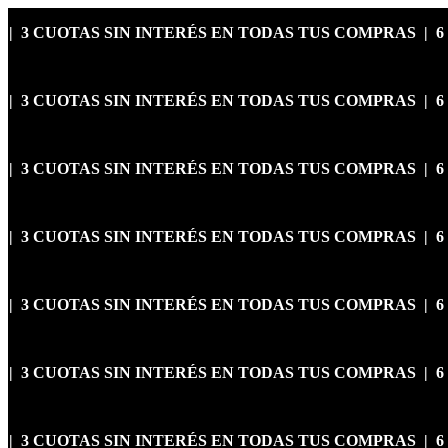
| 3 CUOTAS SIN INTERÉS EN TODAS TUS COMPRAS | 6
| 3 CUOTAS SIN INTERÉS EN TODAS TUS COMPRAS | 6
| 3 CUOTAS SIN INTERÉS EN TODAS TUS COMPRAS | 6
| 3 CUOTAS SIN INTERÉS EN TODAS TUS COMPRAS | 6
| 3 CUOTAS SIN INTERÉS EN TODAS TUS COMPRAS | 6
| 3 CUOTAS SIN INTERÉS EN TODAS TUS COMPRAS | 6
| 3 CUOTAS SIN INTERÉS EN TODAS TUS COMPRAS | 6