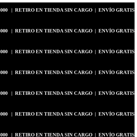
.000 | RETIRO EN TIENDA SIN CARGO | ENVÍO GRATIS
.000 | RETIRO EN TIENDA SIN CARGO | ENVÍO GRATIS
.000 | RETIRO EN TIENDA SIN CARGO | ENVÍO GRATIS
.000 | RETIRO EN TIENDA SIN CARGO | ENVÍO GRATIS
.000 | RETIRO EN TIENDA SIN CARGO | ENVÍO GRATIS
.000 | RETIRO EN TIENDA SIN CARGO | ENVÍO GRATIS
.000 | RETIRO EN TIENDA SIN CARGO | ENVÍO GRATIS