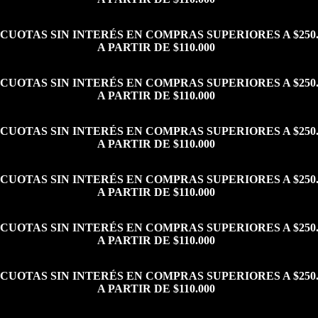
 CUOTAS SIN INTERÉS EN COMPRAS SUPERIORES A $250
A PARTIR DE $110.000
 CUOTAS SIN INTERÉS EN COMPRAS SUPERIORES A $250
A PARTIR DE $110.000
 CUOTAS SIN INTERÉS EN COMPRAS SUPERIORES A $250
A PARTIR DE $110.000
 CUOTAS SIN INTERÉS EN COMPRAS SUPERIORES A $250
A PARTIR DE $110.000
 CUOTAS SIN INTERÉS EN COMPRAS SUPERIORES A $250
A PARTIR DE $110.000
 CUOTAS SIN INTERÉS EN COMPRAS SUPERIORES A $250
A PARTIR DE $110.000