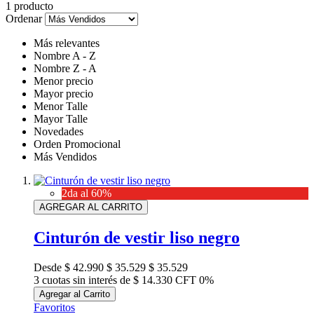
1 producto
Ordenar
Más relevantes
Nombre A - Z
Nombre Z - A
Menor precio
Mayor precio
Menor Talle
Mayor Talle
Novedades
Orden Promocional
Más Vendidos
2da al 60%
AGREGAR AL CARRITO
Cinturón de vestir liso negro
Desde
$ 42.990
$ 35.529
$ 35.529
3 cuotas sin interés de
$ 14.330
CFT 0%
Agregar al Carrito
Favoritos