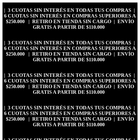
| 3 CUOTAS SIN INTERÉS EN TODAS TUS COMPRAS |
6 CUOTAS SIN INTERÉS EN COMPRAS SUPERIORES A
$250.000 | RETIRO EN TIENDA SIN CARGO | ENVÍO
GRATIS A PARTIR DE $110.000
| 3 CUOTAS SIN INTERÉS EN TODAS TUS COMPRAS |
6 CUOTAS SIN INTERÉS EN COMPRAS SUPERIORES A
$250.000 | RETIRO EN TIENDA SIN CARGO | ENVÍO
GRATIS A PARTIR DE $110.000
| 3 CUOTAS SIN INTERÉS EN TODAS TUS COMPRAS |
6 CUOTAS SIN INTERÉS EN COMPRAS SUPERIORES A
$250.000 | RETIRO EN TIENDA SIN CARGO | ENVÍO
GRATIS A PARTIR DE $110.000
| 3 CUOTAS SIN INTERÉS EN TODAS TUS COMPRAS |
6 CUOTAS SIN INTERÉS EN COMPRAS SUPERIORES A
$250.000 | RETIRO EN TIENDA SIN CARGO | ENVÍO
GRATIS A PARTIR DE $110.000