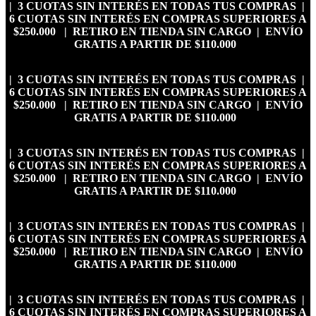
| 3 CUOTAS SIN INTERÉS EN TODAS TUS COMPRAS |
6 CUOTAS SIN INTERÉS EN COMPRAS SUPERIORES A
$250.000 | RETIRO EN TIENDA SIN CARGO | ENVÍO
GRATIS A PARTIR DE $110.000
| 3 CUOTAS SIN INTERÉS EN TODAS TUS COMPRAS |
6 CUOTAS SIN INTERÉS EN COMPRAS SUPERIORES A
$250.000 | RETIRO EN TIENDA SIN CARGO | ENVÍO
GRATIS A PARTIR DE $110.000
| 3 CUOTAS SIN INTERÉS EN TODAS TUS COMPRAS |
6 CUOTAS SIN INTERÉS EN COMPRAS SUPERIORES A
$250.000 | RETIRO EN TIENDA SIN CARGO | ENVÍO
GRATIS A PARTIR DE $110.000
| 3 CUOTAS SIN INTERÉS EN TODAS TUS COMPRAS |
6 CUOTAS SIN INTERÉS EN COMPRAS SUPERIORES A
$250.000 | RETIRO EN TIENDA SIN CARGO | ENVÍO
GRATIS A PARTIR DE $110.000
| 3 CUOTAS SIN INTERÉS EN TODAS TUS COMPRAS |
6 CUOTAS SIN INTERÉS EN COMPRAS SUPERIORES A