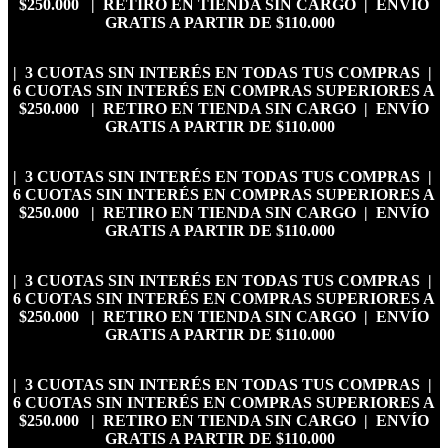
$250.000 | RETIRO EN TIENDA SIN CARGO | ENVÍO
GRATIS A PARTIR DE $110.000
| 3 CUOTAS SIN INTERÉS EN TODAS TUS COMPRAS |
6 CUOTAS SIN INTERÉS EN COMPRAS SUPERIORES A
$250.000 | RETIRO EN TIENDA SIN CARGO | ENVÍO
GRATIS A PARTIR DE $110.000
| 3 CUOTAS SIN INTERÉS EN TODAS TUS COMPRAS |
6 CUOTAS SIN INTERÉS EN COMPRAS SUPERIORES A
$250.000 | RETIRO EN TIENDA SIN CARGO | ENVÍO
GRATIS A PARTIR DE $110.000
| 3 CUOTAS SIN INTERÉS EN TODAS TUS COMPRAS |
6 CUOTAS SIN INTERÉS EN COMPRAS SUPERIORES A
$250.000 | RETIRO EN TIENDA SIN CARGO | ENVÍO
GRATIS A PARTIR DE $110.000
| 3 CUOTAS SIN INTERÉS EN TODAS TUS COMPRAS |
6 CUOTAS SIN INTERÉS EN COMPRAS SUPERIORES A
$250.000 | RETIRO EN TIENDA SIN CARGO | ENVÍO
GRATIS A PARTIR DE $110.000