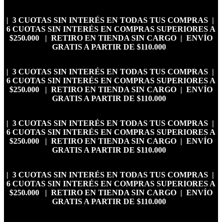
| 3 CUOTAS SIN INTERÉS EN TODAS TUS COMPRAS |
6 CUOTAS SIN INTERÉS EN COMPRAS SUPERIORES A
$250.000 | RETIRO EN TIENDA SIN CARGO | ENVÍO
GRATIS A PARTIR DE $110.000
| 3 CUOTAS SIN INTERÉS EN TODAS TUS COMPRAS |
6 CUOTAS SIN INTERÉS EN COMPRAS SUPERIORES A
$250.000 | RETIRO EN TIENDA SIN CARGO | ENVÍO
GRATIS A PARTIR DE $110.000
| 3 CUOTAS SIN INTERÉS EN TODAS TUS COMPRAS |
6 CUOTAS SIN INTERÉS EN COMPRAS SUPERIORES A
$250.000 | RETIRO EN TIENDA SIN CARGO | ENVÍO
GRATIS A PARTIR DE $110.000
| 3 CUOTAS SIN INTERÉS EN TODAS TUS COMPRAS |
6 CUOTAS SIN INTERÉS EN COMPRAS SUPERIORES A
$250.000 | RETIRO EN TIENDA SIN CARGO | ENVÍO
GRATIS A PARTIR DE $110.000