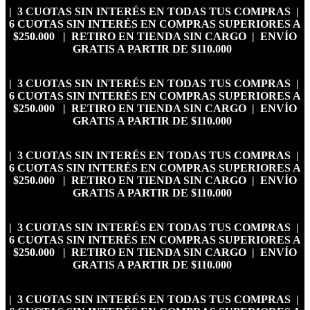
| 3 CUOTAS SIN INTERÉS EN TODAS TUS COMPRAS |
6 CUOTAS SIN INTERÉS EN COMPRAS SUPERIORES A
$250.000 | RETIRO EN TIENDA SIN CARGO | ENVÍO
GRATIS A PARTIR DE $110.000
| 3 CUOTAS SIN INTERÉS EN TODAS TUS COMPRAS |
6 CUOTAS SIN INTERÉS EN COMPRAS SUPERIORES A
$250.000 | RETIRO EN TIENDA SIN CARGO | ENVÍO
GRATIS A PARTIR DE $110.000
| 3 CUOTAS SIN INTERÉS EN TODAS TUS COMPRAS |
6 CUOTAS SIN INTERÉS EN COMPRAS SUPERIORES A
$250.000 | RETIRO EN TIENDA SIN CARGO | ENVÍO
GRATIS A PARTIR DE $110.000
| 3 CUOTAS SIN INTERÉS EN TODAS TUS COMPRAS |
6 CUOTAS SIN INTERÉS EN COMPRAS SUPERIORES A
$250.000 | RETIRO EN TIENDA SIN CARGO | ENVÍO
GRATIS A PARTIR DE $110.000
| 3 CUOTAS SIN INTERÉS EN TODAS TUS COMPRAS |