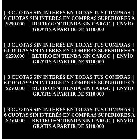
| 3 CUOTAS SIN INTERÉS EN TODAS TUS COMPRAS |
6 CUOTAS SIN INTERÉS EN COMPRAS SUPERIORES A
$250.000 | RETIRO EN TIENDA SIN CARGO | ENVÍO
GRATIS A PARTIR DE $110.000
| 3 CUOTAS SIN INTERÉS EN TODAS TUS COMPRAS |
6 CUOTAS SIN INTERÉS EN COMPRAS SUPERIORES A
$250.000 | RETIRO EN TIENDA SIN CARGO | ENVÍO
GRATIS A PARTIR DE $110.000
| 3 CUOTAS SIN INTERÉS EN TODAS TUS COMPRAS |
6 CUOTAS SIN INTERÉS EN COMPRAS SUPERIORES A
$250.000 | RETIRO EN TIENDA SIN CARGO | ENVÍO
GRATIS A PARTIR DE $110.000
| 3 CUOTAS SIN INTERÉS EN TODAS TUS COMPRAS |
6 CUOTAS SIN INTERÉS EN COMPRAS SUPERIORES A
$250.000 | RETIRO EN TIENDA SIN CARGO | ENVÍO
GRATIS A PARTIR DE $110.000