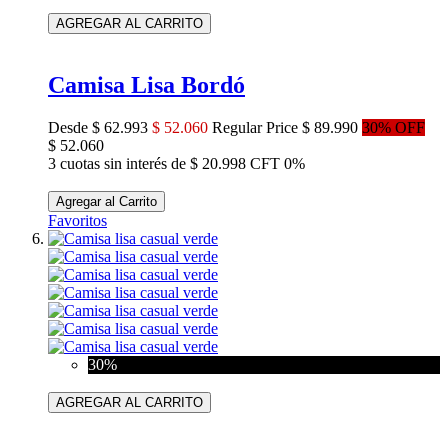
AGREGAR AL CARRITO
Camisa Lisa Bordó
Desde
$ 62.993
$ 52.060
Regular Price
$ 89.990
30% OFF
$ 52.060
3 cuotas sin interés de
$ 20.998
CFT 0%
Agregar al Carrito
Favoritos
30%
AGREGAR AL CARRITO