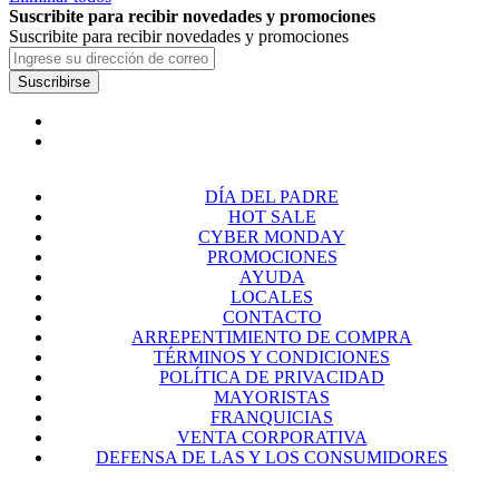
Suscribite para recibir novedades y promociones
Suscribite para recibir novedades y promociones
Suscribirse
DÍA DEL PADRE
HOT SALE
CYBER MONDAY
PROMOCIONES
AYUDA
LOCALES
CONTACTO
ARREPENTIMIENTO DE COMPRA
TÉRMINOS Y CONDICIONES
POLÍTICA DE PRIVACIDAD
MAYORISTAS
FRANQUICIAS
VENTA CORPORATIVA
DEFENSA DE LAS Y LOS CONSUMIDORES