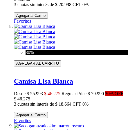
3 cuotas sin interés de
$ 20.998
CFT 0%
Agregar al Carrito
Favoritos
30%
AGREGAR AL CARRITO
Camisa Lisa Blanca
Desde
$ 55.993
$ 46.275
Regular Price
$ 79.990
30% OFF
$ 46.275
3 cuotas sin interés de
$ 18.664
CFT 0%
Agregar al Carrito
Favoritos