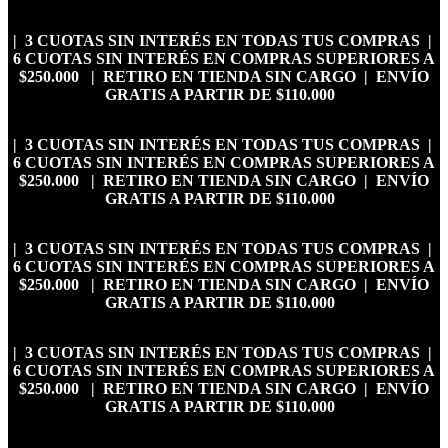
| 3 CUOTAS SIN INTERÉS EN TODAS TUS COMPRAS |
6 CUOTAS SIN INTERÉS EN COMPRAS SUPERIORES A
$250.000 | RETIRO EN TIENDA SIN CARGO | ENVÍO
GRATIS A PARTIR DE $110.000
| 3 CUOTAS SIN INTERÉS EN TODAS TUS COMPRAS |
6 CUOTAS SIN INTERÉS EN COMPRAS SUPERIORES A
$250.000 | RETIRO EN TIENDA SIN CARGO | ENVÍO
GRATIS A PARTIR DE $110.000
| 3 CUOTAS SIN INTERÉS EN TODAS TUS COMPRAS |
6 CUOTAS SIN INTERÉS EN COMPRAS SUPERIORES A
$250.000 | RETIRO EN TIENDA SIN CARGO | ENVÍO
GRATIS A PARTIR DE $110.000
| 3 CUOTAS SIN INTERÉS EN TODAS TUS COMPRAS |
6 CUOTAS SIN INTERÉS EN COMPRAS SUPERIORES A
$250.000 | RETIRO EN TIENDA SIN CARGO | ENVÍO
GRATIS A PARTIR DE $110.000