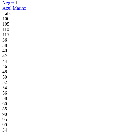
Negro
Azul Marino
Talle
100
105
110
115
36
38
40
42
44
46
48
50
52
54
56
58
60
85
90
95
99
34