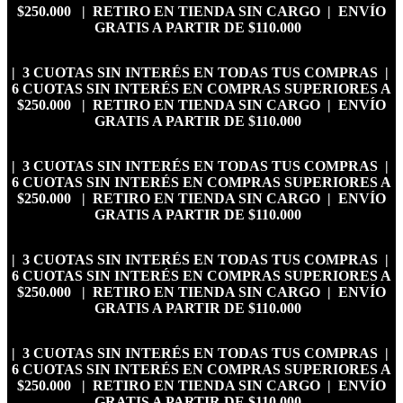
$250.000 | RETIRO EN TIENDA SIN CARGO | ENVÍO
GRATIS A PARTIR DE $110.000
| 3 CUOTAS SIN INTERÉS EN TODAS TUS COMPRAS |
6 CUOTAS SIN INTERÉS EN COMPRAS SUPERIORES A
$250.000 | RETIRO EN TIENDA SIN CARGO | ENVÍO
GRATIS A PARTIR DE $110.000
| 3 CUOTAS SIN INTERÉS EN TODAS TUS COMPRAS |
6 CUOTAS SIN INTERÉS EN COMPRAS SUPERIORES A
$250.000 | RETIRO EN TIENDA SIN CARGO | ENVÍO
GRATIS A PARTIR DE $110.000
| 3 CUOTAS SIN INTERÉS EN TODAS TUS COMPRAS |
6 CUOTAS SIN INTERÉS EN COMPRAS SUPERIORES A
$250.000 | RETIRO EN TIENDA SIN CARGO | ENVÍO
GRATIS A PARTIR DE $110.000
| 3 CUOTAS SIN INTERÉS EN TODAS TUS COMPRAS |
6 CUOTAS SIN INTERÉS EN COMPRAS SUPERIORES A
$250.000 | RETIRO EN TIENDA SIN CARGO | ENVÍO
GRATIS A PARTIR DE $110.000