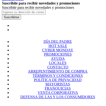
Suscribite para recibir novedades y promociones
Suscribite para recibir novedades y promociones
Suscribirse
DÍA DEL PADRE
HOT SALE
CYBER MONDAY
PROMOCIONES
AYUDA
LOCALES
CONTACTO
ARREPENTIMIENTO DE COMPRA
TÉRMINOS Y CONDICIONES
POLÍTICA DE PRIVACIDAD
MAYORISTAS
FRANQUICIAS
VENTA CORPORATIVA
DEFENSA DE LAS Y LOS CONSUMIDORES