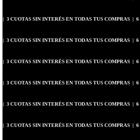
| 3 CUOTAS SIN INTERÉS EN TODAS TUS COMPRAS | 6
| 3 CUOTAS SIN INTERÉS EN TODAS TUS COMPRAS | 6
| 3 CUOTAS SIN INTERÉS EN TODAS TUS COMPRAS | 6
| 3 CUOTAS SIN INTERÉS EN TODAS TUS COMPRAS | 6
| 3 CUOTAS SIN INTERÉS EN TODAS TUS COMPRAS | 6
| 3 CUOTAS SIN INTERÉS EN TODAS TUS COMPRAS | 6