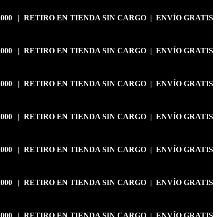
.000 | RETIRO EN TIENDA SIN CARGO | ENVÍO GRATIS
.000 | RETIRO EN TIENDA SIN CARGO | ENVÍO GRATIS
.000 | RETIRO EN TIENDA SIN CARGO | ENVÍO GRATIS
.000 | RETIRO EN TIENDA SIN CARGO | ENVÍO GRATIS
.000 | RETIRO EN TIENDA SIN CARGO | ENVÍO GRATIS
.000 | RETIRO EN TIENDA SIN CARGO | ENVÍO GRATIS
.000 | RETIRO EN TIENDA SIN CARGO | ENVÍO GRATIS