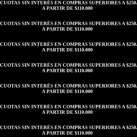
 CUOTAS SIN INTERÉS EN COMPRAS SUPERIORES A $250
A PARTIR DE $110.000
 CUOTAS SIN INTERÉS EN COMPRAS SUPERIORES A $250
A PARTIR DE $110.000
 CUOTAS SIN INTERÉS EN COMPRAS SUPERIORES A $250
A PARTIR DE $110.000
 CUOTAS SIN INTERÉS EN COMPRAS SUPERIORES A $250
A PARTIR DE $110.000
 CUOTAS SIN INTERÉS EN COMPRAS SUPERIORES A $250
A PARTIR DE $110.000
 CUOTAS SIN INTERÉS EN COMPRAS SUPERIORES A $250
A PARTIR DE $110.000
 CUOTAS SIN INTERÉS EN COMPRAS SUPERIORES A $250
A PARTIR DE $110.000