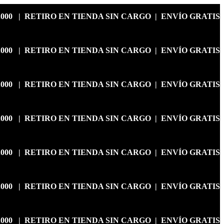
.000 | RETIRO EN TIENDA SIN CARGO | ENVÍO GRATIS
.000 | RETIRO EN TIENDA SIN CARGO | ENVÍO GRATIS
.000 | RETIRO EN TIENDA SIN CARGO | ENVÍO GRATIS
.000 | RETIRO EN TIENDA SIN CARGO | ENVÍO GRATIS
.000 | RETIRO EN TIENDA SIN CARGO | ENVÍO GRATIS
.000 | RETIRO EN TIENDA SIN CARGO | ENVÍO GRATIS
.000 | RETIRO EN TIENDA SIN CARGO | ENVÍO GRATIS