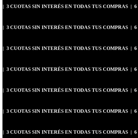
| 3 CUOTAS SIN INTERÉS EN TODAS TUS COMPRAS | 6
| 3 CUOTAS SIN INTERÉS EN TODAS TUS COMPRAS | 6
| 3 CUOTAS SIN INTERÉS EN TODAS TUS COMPRAS | 6
| 3 CUOTAS SIN INTERÉS EN TODAS TUS COMPRAS | 6
| 3 CUOTAS SIN INTERÉS EN TODAS TUS COMPRAS | 6
| 3 CUOTAS SIN INTERÉS EN TODAS TUS COMPRAS | 6
| 3 CUOTAS SIN INTERÉS EN TODAS TUS COMPRAS | 6