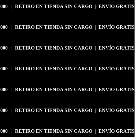
.000 | RETIRO EN TIENDA SIN CARGO | ENVÍO GRATIS
.000 | RETIRO EN TIENDA SIN CARGO | ENVÍO GRATIS
.000 | RETIRO EN TIENDA SIN CARGO | ENVÍO GRATIS
.000 | RETIRO EN TIENDA SIN CARGO | ENVÍO GRATIS
.000 | RETIRO EN TIENDA SIN CARGO | ENVÍO GRATIS
.000 | RETIRO EN TIENDA SIN CARGO | ENVÍO GRATIS
.000 | RETIRO EN TIENDA SIN CARGO | ENVÍO GRATIS