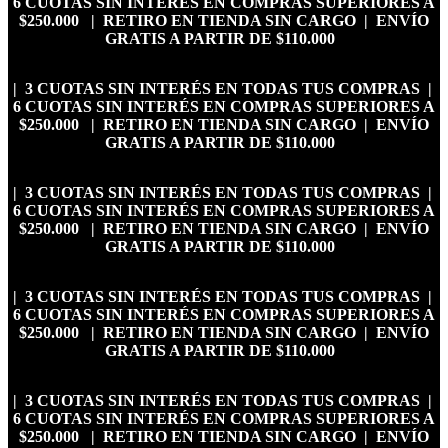
6 CUOTAS SIN INTERÉS EN COMPRAS SUPERIORES A
$250.000 | RETIRO EN TIENDA SIN CARGO | ENVÍO
GRATIS A PARTIR DE $110.000
| 3 CUOTAS SIN INTERÉS EN TODAS TUS COMPRAS |
6 CUOTAS SIN INTERÉS EN COMPRAS SUPERIORES A
$250.000 | RETIRO EN TIENDA SIN CARGO | ENVÍO
GRATIS A PARTIR DE $110.000
| 3 CUOTAS SIN INTERÉS EN TODAS TUS COMPRAS |
6 CUOTAS SIN INTERÉS EN COMPRAS SUPERIORES A
$250.000 | RETIRO EN TIENDA SIN CARGO | ENVÍO
GRATIS A PARTIR DE $110.000
| 3 CUOTAS SIN INTERÉS EN TODAS TUS COMPRAS |
6 CUOTAS SIN INTERÉS EN COMPRAS SUPERIORES A
$250.000 | RETIRO EN TIENDA SIN CARGO | ENVÍO
GRATIS A PARTIR DE $110.000
| 3 CUOTAS SIN INTERÉS EN TODAS TUS COMPRAS |
6 CUOTAS SIN INTERÉS EN COMPRAS SUPERIORES A
$250.000 | RETIRO EN TIENDA SIN CARGO | ENVÍO