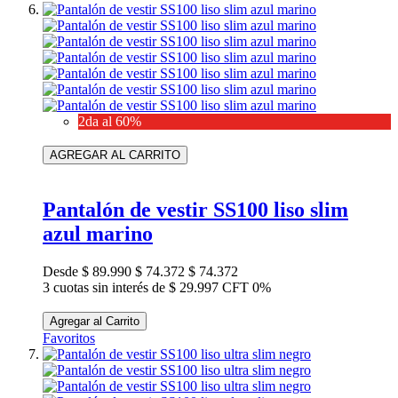
2da al 60%
AGREGAR AL CARRITO
Pantalón de vestir SS100 liso slim
azul marino
Desde
$ 89.990
$ 74.372
$ 74.372
3 cuotas sin interés de
$ 29.997
CFT 0%
Agregar al Carrito
Favoritos