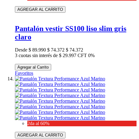
AGREGAR AL CARRITO
Pantalón vestir SS100 liso slim gris
claro
Desde
$ 89.990
$ 74.372
$ 74.372
3 cuotas sin interés de
$ 29.997
CFT 0%
Agregar al Carrito
Favoritos
2da al 60%
AGREGAR AL CARRITO