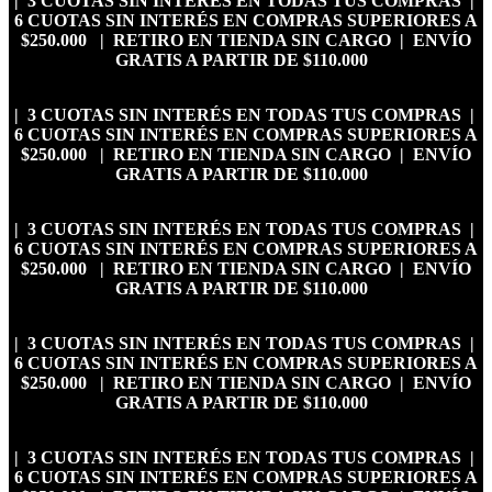
| 3 CUOTAS SIN INTERÉS EN TODAS TUS COMPRAS |
6 CUOTAS SIN INTERÉS EN COMPRAS SUPERIORES A
$250.000 | RETIRO EN TIENDA SIN CARGO | ENVÍO
GRATIS A PARTIR DE $110.000
| 3 CUOTAS SIN INTERÉS EN TODAS TUS COMPRAS |
6 CUOTAS SIN INTERÉS EN COMPRAS SUPERIORES A
$250.000 | RETIRO EN TIENDA SIN CARGO | ENVÍO
GRATIS A PARTIR DE $110.000
| 3 CUOTAS SIN INTERÉS EN TODAS TUS COMPRAS |
6 CUOTAS SIN INTERÉS EN COMPRAS SUPERIORES A
$250.000 | RETIRO EN TIENDA SIN CARGO | ENVÍO
GRATIS A PARTIR DE $110.000
| 3 CUOTAS SIN INTERÉS EN TODAS TUS COMPRAS |
6 CUOTAS SIN INTERÉS EN COMPRAS SUPERIORES A
$250.000 | RETIRO EN TIENDA SIN CARGO | ENVÍO
GRATIS A PARTIR DE $110.000
| 3 CUOTAS SIN INTERÉS EN TODAS TUS COMPRAS |
6 CUOTAS SIN INTERÉS EN COMPRAS SUPERIORES A