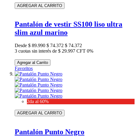
AGREGAR AL CARRITO
Pantalón de vestir SS100 liso ultra
slim azul marino
Desde
$ 89.990
$ 74.372
$ 74.372
3 cuotas sin interés de
$ 29.997
CFT 0%
Agregar al Carrito
Favoritos
2da al 60%
AGREGAR AL CARRITO
Pantalón Punto Negro