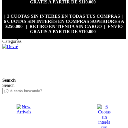
GRATIS A PARTIR DE $110.000
| 3 CUOTAS SIN INTERÉS EN TODAS TUS COMPRAS |
6 CUOTAS SIN INTERÉS EN COMPRAS SUPERIORES A
$250.000 | RETIRO EN TIENDA SIN CARGO | ENVÍO
GRATIS A PARTIR DE $110.000
Categorías
Search
Search