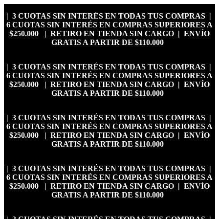
| 3 CUOTAS SIN INTERÉS EN TODAS TUS COMPRAS |
6 CUOTAS SIN INTERÉS EN COMPRAS SUPERIORES A
$250.000 | RETIRO EN TIENDA SIN CARGO | ENVÍO
GRATIS A PARTIR DE $110.000
| 3 CUOTAS SIN INTERÉS EN TODAS TUS COMPRAS |
6 CUOTAS SIN INTERÉS EN COMPRAS SUPERIORES A
$250.000 | RETIRO EN TIENDA SIN CARGO | ENVÍO
GRATIS A PARTIR DE $110.000
| 3 CUOTAS SIN INTERÉS EN TODAS TUS COMPRAS |
6 CUOTAS SIN INTERÉS EN COMPRAS SUPERIORES A
$250.000 | RETIRO EN TIENDA SIN CARGO | ENVÍO
GRATIS A PARTIR DE $110.000
| 3 CUOTAS SIN INTERÉS EN TODAS TUS COMPRAS |
6 CUOTAS SIN INTERÉS EN COMPRAS SUPERIORES A
$250.000 | RETIRO EN TIENDA SIN CARGO | ENVÍO
GRATIS A PARTIR DE $110.000