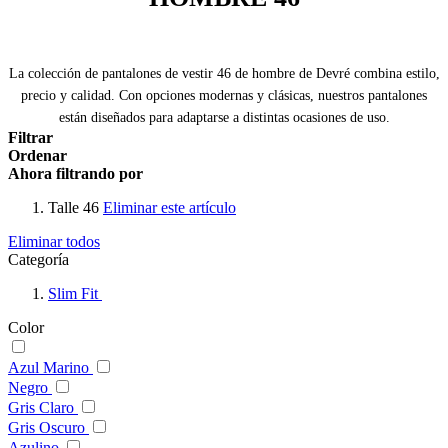
La colección de pantalones de vestir 46 de hombre de Devré combina estilo,
precio y calidad. Con opciones modernas y clásicas, nuestros pantalones
están diseñados para adaptarse a distintas ocasiones de uso.
Filtrar
Ordenar
Ahora filtrando por
Talle
46
Eliminar este artículo
Eliminar todos
Categoría
Slim Fit
Color
Azul Marino
Negro
Gris Claro
Gris Oscuro
Azulino