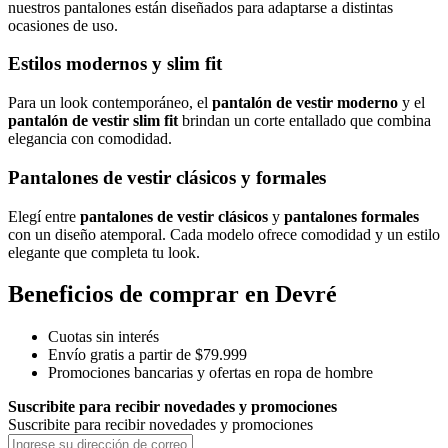
nuestros pantalones están diseñados para adaptarse a distintas
ocasiones de uso.
Estilos modernos y slim fit
Para un look contemporáneo, el
pantalón de vestir moderno
y el
pantalón de vestir slim fit
brindan un corte entallado que combina
elegancia con comodidad.
Pantalones de vestir clásicos y formales
Elegí entre
pantalones de vestir clásicos
y
pantalones formales
con un diseño atemporal. Cada modelo ofrece comodidad y un estilo
elegante que completa tu look.
Beneficios de comprar en Devré
Cuotas sin interés
Envío gratis a partir de $79.999
Promociones bancarias y ofertas en ropa de hombre
Suscribite para recibir novedades y promociones
Suscribite para recibir novedades y promociones