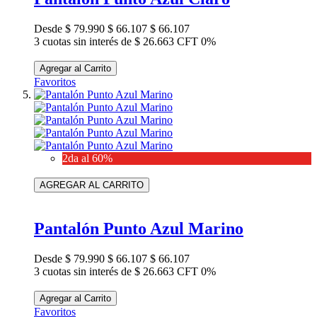
Desde
$ 79.990
$ 66.107
$ 66.107
3 cuotas sin interés de
$ 26.663
CFT 0%
Agregar al Carrito
Favoritos
2da al 60%
AGREGAR AL CARRITO
Pantalón Punto Azul Marino
Desde
$ 79.990
$ 66.107
$ 66.107
3 cuotas sin interés de
$ 26.663
CFT 0%
Agregar al Carrito
Favoritos