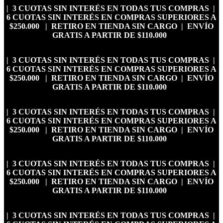
| 3 CUOTAS SIN INTERÉS EN TODAS TUS COMPRAS |
6 CUOTAS SIN INTERÉS EN COMPRAS SUPERIORES A
$250.000 | RETIRO EN TIENDA SIN CARGO | ENVÍO
GRATIS A PARTIR DE $110.000
| 3 CUOTAS SIN INTERÉS EN TODAS TUS COMPRAS |
6 CUOTAS SIN INTERÉS EN COMPRAS SUPERIORES A
$250.000 | RETIRO EN TIENDA SIN CARGO | ENVÍO
GRATIS A PARTIR DE $110.000
| 3 CUOTAS SIN INTERÉS EN TODAS TUS COMPRAS |
6 CUOTAS SIN INTERÉS EN COMPRAS SUPERIORES A
$250.000 | RETIRO EN TIENDA SIN CARGO | ENVÍO
GRATIS A PARTIR DE $110.000
| 3 CUOTAS SIN INTERÉS EN TODAS TUS COMPRAS |
6 CUOTAS SIN INTERÉS EN COMPRAS SUPERIORES A
$250.000 | RETIRO EN TIENDA SIN CARGO | ENVÍO
GRATIS A PARTIR DE $110.000
| 3 CUOTAS SIN INTERÉS EN TODAS TUS COMPRAS |