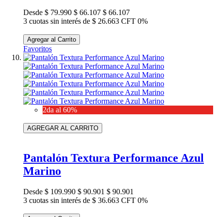
Desde
$ 79.990
$ 66.107
$ 66.107
3 cuotas sin interés de
$ 26.663
CFT 0%
Agregar al Carrito
Favoritos
2da al 60%
AGREGAR AL CARRITO
Pantalón Textura Performance Azul
Marino
Desde
$ 109.990
$ 90.901
$ 90.901
3 cuotas sin interés de
$ 36.663
CFT 0%