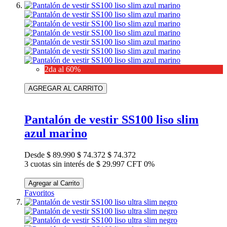
2da al 60%
AGREGAR AL CARRITO
Pantalón de vestir SS100 liso slim
azul marino
Desde
$ 89.990
$ 74.372
$ 74.372
3 cuotas sin interés de
$ 29.997
CFT 0%
Agregar al Carrito
Favoritos