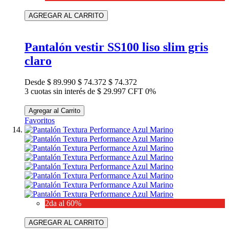
AGREGAR AL CARRITO
Pantalón vestir SS100 liso slim gris
claro
Desde
$ 89.990
$ 74.372
$ 74.372
3 cuotas sin interés de
$ 29.997
CFT 0%
Agregar al Carrito
Favoritos
2da al 60%
AGREGAR AL CARRITO