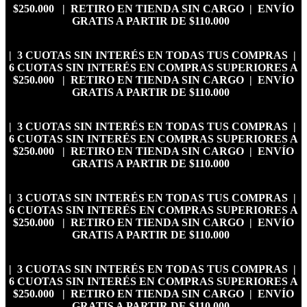
$250.000 | RETIRO EN TIENDA SIN CARGO | ENVÍO
GRATIS A PARTIR DE $110.000
| 3 CUOTAS SIN INTERÉS EN TODAS TUS COMPRAS |
6 CUOTAS SIN INTERÉS EN COMPRAS SUPERIORES A
$250.000 | RETIRO EN TIENDA SIN CARGO | ENVÍO
GRATIS A PARTIR DE $110.000
| 3 CUOTAS SIN INTERÉS EN TODAS TUS COMPRAS |
6 CUOTAS SIN INTERÉS EN COMPRAS SUPERIORES A
$250.000 | RETIRO EN TIENDA SIN CARGO | ENVÍO
GRATIS A PARTIR DE $110.000
| 3 CUOTAS SIN INTERÉS EN TODAS TUS COMPRAS |
6 CUOTAS SIN INTERÉS EN COMPRAS SUPERIORES A
$250.000 | RETIRO EN TIENDA SIN CARGO | ENVÍO
GRATIS A PARTIR DE $110.000
| 3 CUOTAS SIN INTERÉS EN TODAS TUS COMPRAS |
6 CUOTAS SIN INTERÉS EN COMPRAS SUPERIORES A
$250.000 | RETIRO EN TIENDA SIN CARGO | ENVÍO
GRATIS A PARTIR DE $110.000