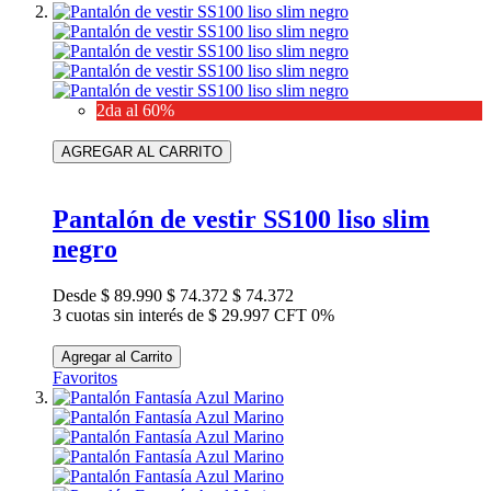
2da al 60%
AGREGAR AL CARRITO
Pantalón de vestir SS100 liso slim
negro
Desde
$ 89.990
$ 74.372
$ 74.372
3 cuotas sin interés de
$ 29.997
CFT 0%
Agregar al Carrito
Favoritos