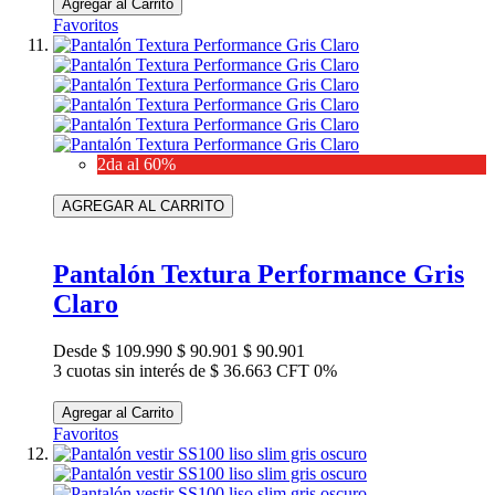
Agregar al Carrito
Favoritos
2da al 60%
AGREGAR AL CARRITO
Pantalón Textura Performance Gris
Claro
Desde
$ 109.990
$ 90.901
$ 90.901
3 cuotas sin interés de
$ 36.663
CFT 0%
Agregar al Carrito
Favoritos