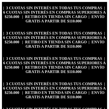
| 3 CUOTAS SIN INTERÉS EN TODAS TUS COMPRAS |
6 CUOTAS SIN INTERÉS EN COMPRAS SUPERIORES A
$250.000 | RETIRO EN TIENDA SIN CARGO | ENVÍO
GRATIS A PARTIR DE $110.000
| 3 CUOTAS SIN INTERÉS EN TODAS TUS COMPRAS |
6 CUOTAS SIN INTERÉS EN COMPRAS SUPERIORES A
$250.000 | RETIRO EN TIENDA SIN CARGO | ENVÍO
GRATIS A PARTIR DE $110.000
| 3 CUOTAS SIN INTERÉS EN TODAS TUS COMPRAS |
6 CUOTAS SIN INTERÉS EN COMPRAS SUPERIORES A
$250.000 | RETIRO EN TIENDA SIN CARGO | ENVÍO
GRATIS A PARTIR DE $110.000
| 3 CUOTAS SIN INTERÉS EN TODAS TUS COMPRAS |
6 CUOTAS SIN INTERÉS EN COMPRAS SUPERIORES A
$250.000 | RETIRO EN TIENDA SIN CARGO | ENVÍO
GRATIS A PARTIR DE $110.000