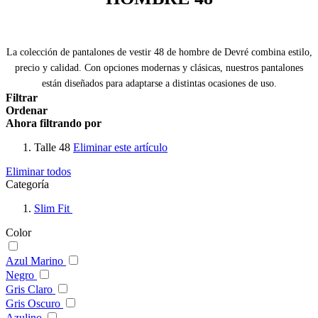
La colección de pantalones de vestir 48 de hombre de Devré combina estilo,
precio y calidad. Con opciones modernas y clásicas, nuestros pantalones
están diseñados para adaptarse a distintas ocasiones de uso.
Filtrar
Ordenar
Ahora filtrando por
Talle
48
Eliminar este artículo
Eliminar todos
Categoría
Slim Fit
Color
Azul Marino
Negro
Gris Claro
Gris Oscuro
Azulino