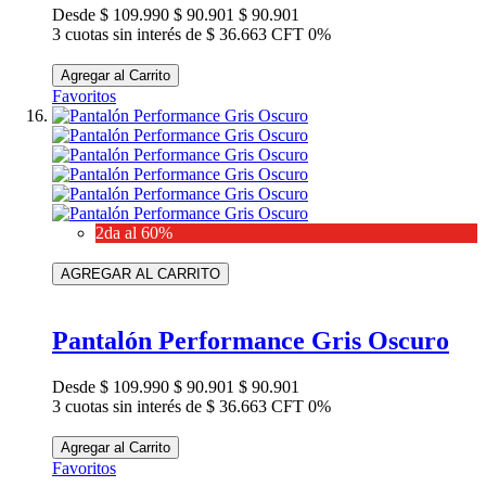
Desde
$ 109.990
$ 90.901
$ 90.901
3 cuotas sin interés de
$ 36.663
CFT 0%
Agregar al Carrito
Favoritos
2da al 60%
AGREGAR AL CARRITO
Pantalón Performance Gris Oscuro
Desde
$ 109.990
$ 90.901
$ 90.901
3 cuotas sin interés de
$ 36.663
CFT 0%
Agregar al Carrito
Favoritos