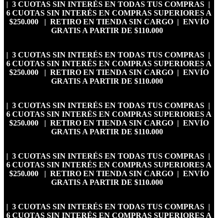
| 3 CUOTAS SIN INTERÉS EN TODAS TUS COMPRAS |
6 CUOTAS SIN INTERÉS EN COMPRAS SUPERIORES A
$250.000 | RETIRO EN TIENDA SIN CARGO | ENVÍO
GRATIS A PARTIR DE $110.000
| 3 CUOTAS SIN INTERÉS EN TODAS TUS COMPRAS |
6 CUOTAS SIN INTERÉS EN COMPRAS SUPERIORES A
$250.000 | RETIRO EN TIENDA SIN CARGO | ENVÍO
GRATIS A PARTIR DE $110.000
| 3 CUOTAS SIN INTERÉS EN TODAS TUS COMPRAS |
6 CUOTAS SIN INTERÉS EN COMPRAS SUPERIORES A
$250.000 | RETIRO EN TIENDA SIN CARGO | ENVÍO
GRATIS A PARTIR DE $110.000
| 3 CUOTAS SIN INTERÉS EN TODAS TUS COMPRAS |
6 CUOTAS SIN INTERÉS EN COMPRAS SUPERIORES A
$250.000 | RETIRO EN TIENDA SIN CARGO | ENVÍO
GRATIS A PARTIR DE $110.000
| 3 CUOTAS SIN INTERÉS EN TODAS TUS COMPRAS |
6 CUOTAS SIN INTERÉS EN COMPRAS SUPERIORES A