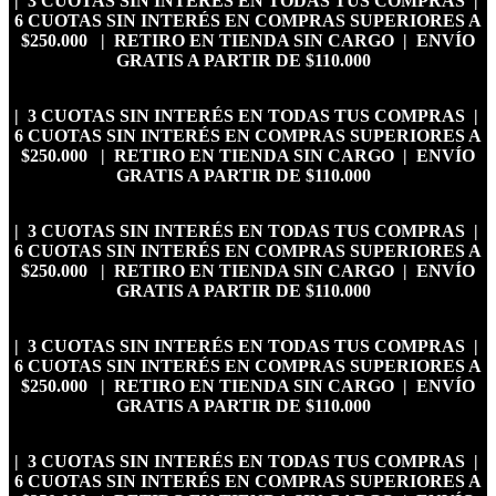
| 3 CUOTAS SIN INTERÉS EN TODAS TUS COMPRAS |
6 CUOTAS SIN INTERÉS EN COMPRAS SUPERIORES A
$250.000 | RETIRO EN TIENDA SIN CARGO | ENVÍO
GRATIS A PARTIR DE $110.000
| 3 CUOTAS SIN INTERÉS EN TODAS TUS COMPRAS |
6 CUOTAS SIN INTERÉS EN COMPRAS SUPERIORES A
$250.000 | RETIRO EN TIENDA SIN CARGO | ENVÍO
GRATIS A PARTIR DE $110.000
| 3 CUOTAS SIN INTERÉS EN TODAS TUS COMPRAS |
6 CUOTAS SIN INTERÉS EN COMPRAS SUPERIORES A
$250.000 | RETIRO EN TIENDA SIN CARGO | ENVÍO
GRATIS A PARTIR DE $110.000
| 3 CUOTAS SIN INTERÉS EN TODAS TUS COMPRAS |
6 CUOTAS SIN INTERÉS EN COMPRAS SUPERIORES A
$250.000 | RETIRO EN TIENDA SIN CARGO | ENVÍO
GRATIS A PARTIR DE $110.000
| 3 CUOTAS SIN INTERÉS EN TODAS TUS COMPRAS |
6 CUOTAS SIN INTERÉS EN COMPRAS SUPERIORES A