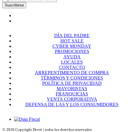
Suscribirse
DÍA DEL PADRE
HOT SALE
CYBER MONDAY
PROMOCIONES
AYUDA
LOCALES
CONTACTO
ARREPENTIMIENTO DE COMPRA
TÉRMINOS Y CONDICIONES
POLÍTICA DE PRIVACIDAD
MAYORISTAS
FRANQUICIAS
VENTA CORPORATIVA
DEFENSA DE LAS Y LOS CONSUMIDORES
© 2026 Copyright Devré | todos los derechos reservados