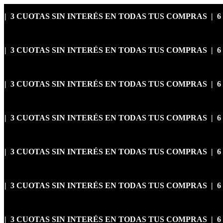
| 3 CUOTAS SIN INTERÉS EN TODAS TUS COMPRAS | 6
| 3 CUOTAS SIN INTERÉS EN TODAS TUS COMPRAS | 6
| 3 CUOTAS SIN INTERÉS EN TODAS TUS COMPRAS | 6
| 3 CUOTAS SIN INTERÉS EN TODAS TUS COMPRAS | 6
| 3 CUOTAS SIN INTERÉS EN TODAS TUS COMPRAS | 6
| 3 CUOTAS SIN INTERÉS EN TODAS TUS COMPRAS | 6
| 3 CUOTAS SIN INTERÉS EN TODAS TUS COMPRAS | 6