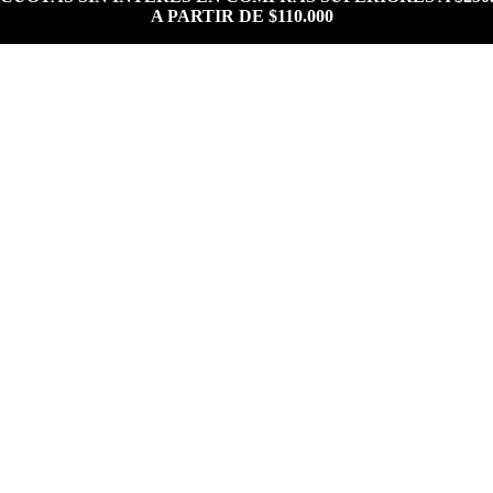
A PARTIR DE $110.000