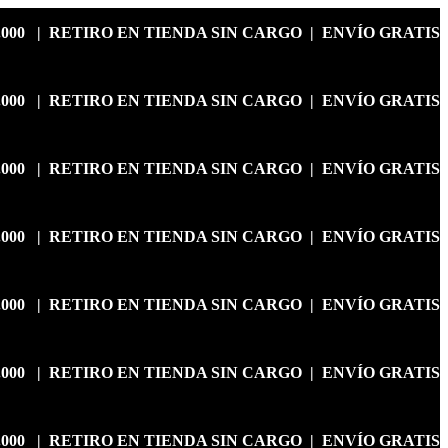
.000 | RETIRO EN TIENDA SIN CARGO | ENVÍO GRATIS
.000 | RETIRO EN TIENDA SIN CARGO | ENVÍO GRATIS
.000 | RETIRO EN TIENDA SIN CARGO | ENVÍO GRATIS
.000 | RETIRO EN TIENDA SIN CARGO | ENVÍO GRATIS
.000 | RETIRO EN TIENDA SIN CARGO | ENVÍO GRATIS
.000 | RETIRO EN TIENDA SIN CARGO | ENVÍO GRATIS
.000 | RETIRO EN TIENDA SIN CARGO | ENVÍO GRATIS