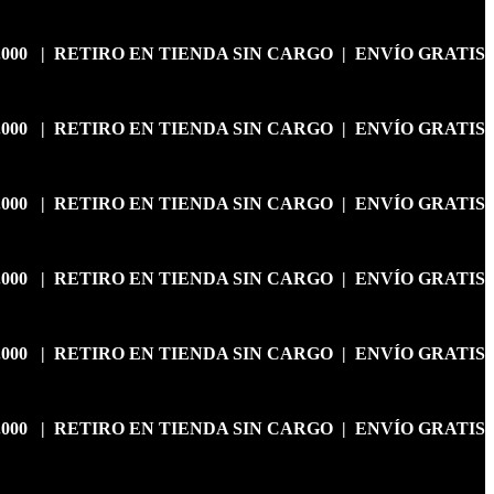
.000 | RETIRO EN TIENDA SIN CARGO | ENVÍO GRATIS
.000 | RETIRO EN TIENDA SIN CARGO | ENVÍO GRATIS
.000 | RETIRO EN TIENDA SIN CARGO | ENVÍO GRATIS
.000 | RETIRO EN TIENDA SIN CARGO | ENVÍO GRATIS
.000 | RETIRO EN TIENDA SIN CARGO | ENVÍO GRATIS
.000 | RETIRO EN TIENDA SIN CARGO | ENVÍO GRATIS