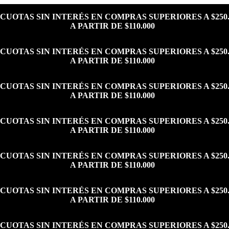
 CUOTAS SIN INTERÉS EN COMPRAS SUPERIORES A $250
A PARTIR DE $110.000
 CUOTAS SIN INTERÉS EN COMPRAS SUPERIORES A $250
A PARTIR DE $110.000
 CUOTAS SIN INTERÉS EN COMPRAS SUPERIORES A $250
A PARTIR DE $110.000
 CUOTAS SIN INTERÉS EN COMPRAS SUPERIORES A $250
A PARTIR DE $110.000
 CUOTAS SIN INTERÉS EN COMPRAS SUPERIORES A $250
A PARTIR DE $110.000
 CUOTAS SIN INTERÉS EN COMPRAS SUPERIORES A $250
A PARTIR DE $110.000
 CUOTAS SIN INTERÉS EN COMPRAS SUPERIORES A $250