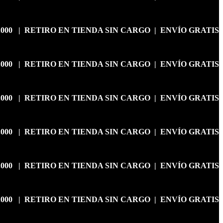
.000 | RETIRO EN TIENDA SIN CARGO | ENVÍO GRATIS
.000 | RETIRO EN TIENDA SIN CARGO | ENVÍO GRATIS
.000 | RETIRO EN TIENDA SIN CARGO | ENVÍO GRATIS
.000 | RETIRO EN TIENDA SIN CARGO | ENVÍO GRATIS
.000 | RETIRO EN TIENDA SIN CARGO | ENVÍO GRATIS
.000 | RETIRO EN TIENDA SIN CARGO | ENVÍO GRATIS