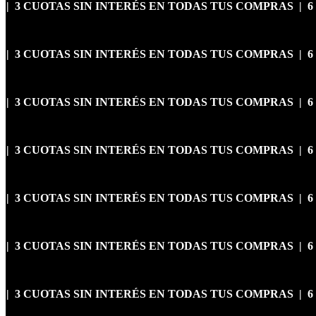
| 3 CUOTAS SIN INTERÉS EN TODAS TUS COMPRAS | 6
| 3 CUOTAS SIN INTERÉS EN TODAS TUS COMPRAS | 6
| 3 CUOTAS SIN INTERÉS EN TODAS TUS COMPRAS | 6
| 3 CUOTAS SIN INTERÉS EN TODAS TUS COMPRAS | 6
| 3 CUOTAS SIN INTERÉS EN TODAS TUS COMPRAS | 6
| 3 CUOTAS SIN INTERÉS EN TODAS TUS COMPRAS | 6
| 3 CUOTAS SIN INTERÉS EN TODAS TUS COMPRAS | 6