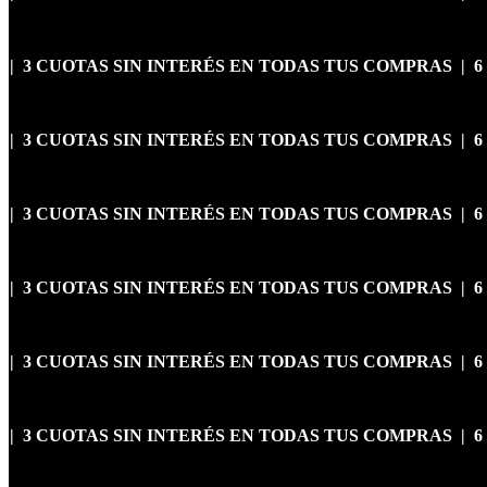
| 3 CUOTAS SIN INTERÉS EN TODAS TUS COMPRAS | 6
| 3 CUOTAS SIN INTERÉS EN TODAS TUS COMPRAS | 6
| 3 CUOTAS SIN INTERÉS EN TODAS TUS COMPRAS | 6
| 3 CUOTAS SIN INTERÉS EN TODAS TUS COMPRAS | 6
| 3 CUOTAS SIN INTERÉS EN TODAS TUS COMPRAS | 6
| 3 CUOTAS SIN INTERÉS EN TODAS TUS COMPRAS | 6