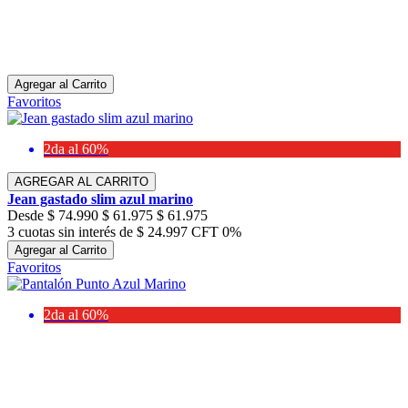
Azulino
Azul Marino
Gris Claro
Azulino
Agregar al Carrito
Favoritos
2da al 60%
AGREGAR AL CARRITO
Jean gastado slim azul marino
Desde
$ 74.990
$ 61.975
$ 61.975
3 cuotas sin interés de
$ 24.997
CFT 0%
Agregar al Carrito
Favoritos
2da al 60%