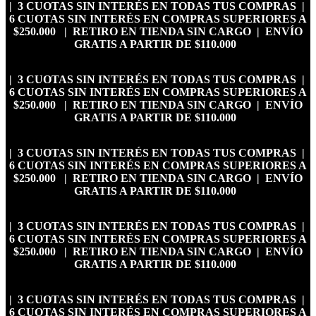
| 3 CUOTAS SIN INTERÉS EN TODAS TUS COMPRAS |
6 CUOTAS SIN INTERÉS EN COMPRAS SUPERIORES A
$250.000 | RETIRO EN TIENDA SIN CARGO | ENVÍO
GRATIS A PARTIR DE $110.000
| 3 CUOTAS SIN INTERÉS EN TODAS TUS COMPRAS |
6 CUOTAS SIN INTERÉS EN COMPRAS SUPERIORES A
$250.000 | RETIRO EN TIENDA SIN CARGO | ENVÍO
GRATIS A PARTIR DE $110.000
| 3 CUOTAS SIN INTERÉS EN TODAS TUS COMPRAS |
6 CUOTAS SIN INTERÉS EN COMPRAS SUPERIORES A
$250.000 | RETIRO EN TIENDA SIN CARGO | ENVÍO
GRATIS A PARTIR DE $110.000
| 3 CUOTAS SIN INTERÉS EN TODAS TUS COMPRAS |
6 CUOTAS SIN INTERÉS EN COMPRAS SUPERIORES A
$250.000 | RETIRO EN TIENDA SIN CARGO | ENVÍO
GRATIS A PARTIR DE $110.000
| 3 CUOTAS SIN INTERÉS EN TODAS TUS COMPRAS |
6 CUOTAS SIN INTERÉS EN COMPRAS SUPERIORES A