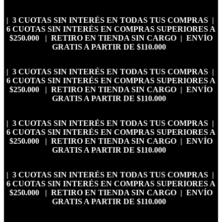
| 3 CUOTAS SIN INTERÉS EN TODAS TUS COMPRAS |
6 CUOTAS SIN INTERÉS EN COMPRAS SUPERIORES A
$250.000 | RETIRO EN TIENDA SIN CARGO | ENVÍO
GRATIS A PARTIR DE $110.000
| 3 CUOTAS SIN INTERÉS EN TODAS TUS COMPRAS |
6 CUOTAS SIN INTERÉS EN COMPRAS SUPERIORES A
$250.000 | RETIRO EN TIENDA SIN CARGO | ENVÍO
GRATIS A PARTIR DE $110.000
| 3 CUOTAS SIN INTERÉS EN TODAS TUS COMPRAS |
6 CUOTAS SIN INTERÉS EN COMPRAS SUPERIORES A
$250.000 | RETIRO EN TIENDA SIN CARGO | ENVÍO
GRATIS A PARTIR DE $110.000
| 3 CUOTAS SIN INTERÉS EN TODAS TUS COMPRAS |
6 CUOTAS SIN INTERÉS EN COMPRAS SUPERIORES A
$250.000 | RETIRO EN TIENDA SIN CARGO | ENVÍO
GRATIS A PARTIR DE $110.000