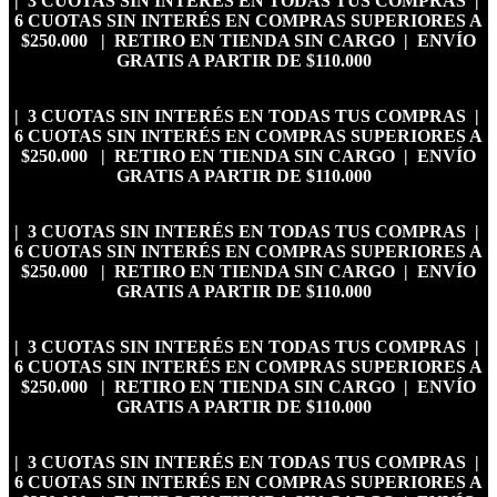
| 3 CUOTAS SIN INTERÉS EN TODAS TUS COMPRAS |
6 CUOTAS SIN INTERÉS EN COMPRAS SUPERIORES A
$250.000 | RETIRO EN TIENDA SIN CARGO | ENVÍO
GRATIS A PARTIR DE $110.000
| 3 CUOTAS SIN INTERÉS EN TODAS TUS COMPRAS |
6 CUOTAS SIN INTERÉS EN COMPRAS SUPERIORES A
$250.000 | RETIRO EN TIENDA SIN CARGO | ENVÍO
GRATIS A PARTIR DE $110.000
| 3 CUOTAS SIN INTERÉS EN TODAS TUS COMPRAS |
6 CUOTAS SIN INTERÉS EN COMPRAS SUPERIORES A
$250.000 | RETIRO EN TIENDA SIN CARGO | ENVÍO
GRATIS A PARTIR DE $110.000
| 3 CUOTAS SIN INTERÉS EN TODAS TUS COMPRAS |
6 CUOTAS SIN INTERÉS EN COMPRAS SUPERIORES A
$250.000 | RETIRO EN TIENDA SIN CARGO | ENVÍO
GRATIS A PARTIR DE $110.000
| 3 CUOTAS SIN INTERÉS EN TODAS TUS COMPRAS |
6 CUOTAS SIN INTERÉS EN COMPRAS SUPERIORES A