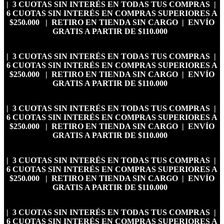
| 3 CUOTAS SIN INTERÉS EN TODAS TUS COMPRAS |
6 CUOTAS SIN INTERÉS EN COMPRAS SUPERIORES A
$250.000 | RETIRO EN TIENDA SIN CARGO | ENVÍO
GRATIS A PARTIR DE $110.000
| 3 CUOTAS SIN INTERÉS EN TODAS TUS COMPRAS |
6 CUOTAS SIN INTERÉS EN COMPRAS SUPERIORES A
$250.000 | RETIRO EN TIENDA SIN CARGO | ENVÍO
GRATIS A PARTIR DE $110.000
| 3 CUOTAS SIN INTERÉS EN TODAS TUS COMPRAS |
6 CUOTAS SIN INTERÉS EN COMPRAS SUPERIORES A
$250.000 | RETIRO EN TIENDA SIN CARGO | ENVÍO
GRATIS A PARTIR DE $110.000
| 3 CUOTAS SIN INTERÉS EN TODAS TUS COMPRAS |
6 CUOTAS SIN INTERÉS EN COMPRAS SUPERIORES A
$250.000 | RETIRO EN TIENDA SIN CARGO | ENVÍO
GRATIS A PARTIR DE $110.000
| 3 CUOTAS SIN INTERÉS EN TODAS TUS COMPRAS |
6 CUOTAS SIN INTERÉS EN COMPRAS SUPERIORES A