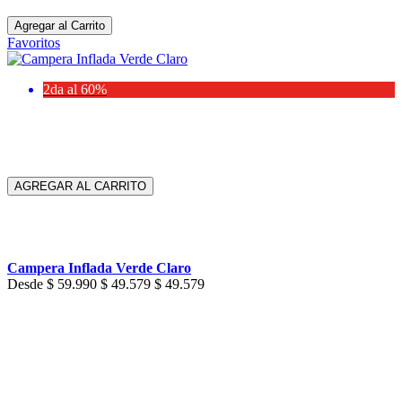
Marron Oscuro
Agregar al Carrito
Favoritos
2da al 60%
AGREGAR AL CARRITO
Marron Oscuro
Tiza
Cemento
Campera Inflada Verde Claro
Desde
$ 59.990
$ 49.579
$ 49.579
Marron Oscuro
Tiza
Cemento
Marron Oscuro
Tiza