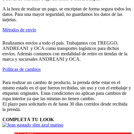
A la hora de realizar un pago, se encriptan de forma segura todos los
datos. Para una mayor seguridad, no guardamos los datos de las
tarjetas.
Métodos de envío
Realizamos envíos a todo el país. Trabajamos con TREGGO,
ANDREANI y OCA como transportes logísticos para dichos
envíos. Además contamos con modalidad de retiro en tiendas de la
marca y sucursales ANDREANI y OCA.
Políticas de cambios
Para realizar un cambio de producto, la prenda debe estar en el
mismo estado en el que fueron recibidas, sin uso y con el embalaje y
etiquetas originales. Estas condiciones no aplican para cambios de
ropa interior ya que las mismas no tienen cambio.
El plazo para solicitarlo es de hasta 30 días corridos desde recibida
la prenda.
COMPLETÁ TU LOOK