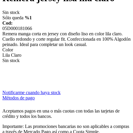
Sin stock
Sólo queda
%1
Cod:
05D000181066
Remera manga corta en jersey con diseño liso en color lila claro.
Cuello redondo y corte regular fit. Confeccionada en 100% Algodón
peinado. Ideal para completar un look casual.
Color
Lila Claro
Sin stock
Notificarme cuando haya stock
Métodos de pago
Aceptamos pagos en una o más cuotas con todas las tarjetas de
crédito y todos los bancos.
Importante: Las promociones bancarias no son aplicables a compras
a través de Mercado Pago así como a Cuota Simple.