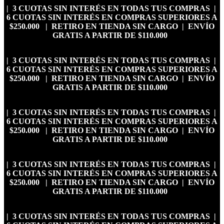
| 3 CUOTAS SIN INTERÉS EN TODAS TUS COMPRAS |
6 CUOTAS SIN INTERÉS EN COMPRAS SUPERIORES A
$250.000 | RETIRO EN TIENDA SIN CARGO | ENVÍO
GRATIS A PARTIR DE $110.000
| 3 CUOTAS SIN INTERÉS EN TODAS TUS COMPRAS |
6 CUOTAS SIN INTERÉS EN COMPRAS SUPERIORES A
$250.000 | RETIRO EN TIENDA SIN CARGO | ENVÍO
GRATIS A PARTIR DE $110.000
| 3 CUOTAS SIN INTERÉS EN TODAS TUS COMPRAS |
6 CUOTAS SIN INTERÉS EN COMPRAS SUPERIORES A
$250.000 | RETIRO EN TIENDA SIN CARGO | ENVÍO
GRATIS A PARTIR DE $110.000
| 3 CUOTAS SIN INTERÉS EN TODAS TUS COMPRAS |
6 CUOTAS SIN INTERÉS EN COMPRAS SUPERIORES A
$250.000 | RETIRO EN TIENDA SIN CARGO | ENVÍO
GRATIS A PARTIR DE $110.000
| 3 CUOTAS SIN INTERÉS EN TODAS TUS COMPRAS |