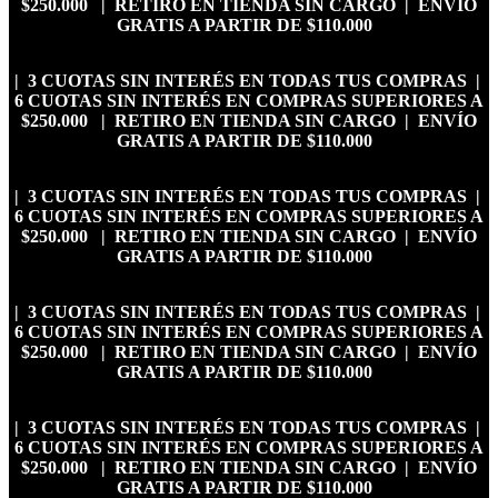
$250.000 | RETIRO EN TIENDA SIN CARGO | ENVÍO
GRATIS A PARTIR DE $110.000
| 3 CUOTAS SIN INTERÉS EN TODAS TUS COMPRAS |
6 CUOTAS SIN INTERÉS EN COMPRAS SUPERIORES A
$250.000 | RETIRO EN TIENDA SIN CARGO | ENVÍO
GRATIS A PARTIR DE $110.000
| 3 CUOTAS SIN INTERÉS EN TODAS TUS COMPRAS |
6 CUOTAS SIN INTERÉS EN COMPRAS SUPERIORES A
$250.000 | RETIRO EN TIENDA SIN CARGO | ENVÍO
GRATIS A PARTIR DE $110.000
| 3 CUOTAS SIN INTERÉS EN TODAS TUS COMPRAS |
6 CUOTAS SIN INTERÉS EN COMPRAS SUPERIORES A
$250.000 | RETIRO EN TIENDA SIN CARGO | ENVÍO
GRATIS A PARTIR DE $110.000
| 3 CUOTAS SIN INTERÉS EN TODAS TUS COMPRAS |
6 CUOTAS SIN INTERÉS EN COMPRAS SUPERIORES A
$250.000 | RETIRO EN TIENDA SIN CARGO | ENVÍO
GRATIS A PARTIR DE $110.000