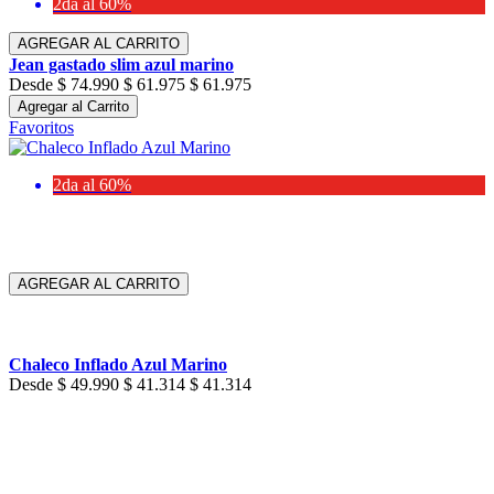
2da al 60%
AGREGAR AL CARRITO
Jean gastado slim azul marino
Desde
$ 74.990
$ 61.975
$ 61.975
Agregar al Carrito
Favoritos
2da al 60%
AGREGAR AL CARRITO
Negro
Marron Oscuro
Chaleco Inflado Azul Marino
Desde
$ 49.990
$ 41.314
$ 41.314
Negro
Marron Oscuro
Negro