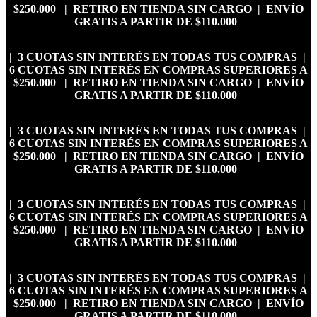
$250.000 | RETIRO EN TIENDA SIN CARGO | ENVÍO
GRATIS A PARTIR DE $110.000
| 3 CUOTAS SIN INTERÉS EN TODAS TUS COMPRAS |
6 CUOTAS SIN INTERÉS EN COMPRAS SUPERIORES A
$250.000 | RETIRO EN TIENDA SIN CARGO | ENVÍO
GRATIS A PARTIR DE $110.000
| 3 CUOTAS SIN INTERÉS EN TODAS TUS COMPRAS |
6 CUOTAS SIN INTERÉS EN COMPRAS SUPERIORES A
$250.000 | RETIRO EN TIENDA SIN CARGO | ENVÍO
GRATIS A PARTIR DE $110.000
| 3 CUOTAS SIN INTERÉS EN TODAS TUS COMPRAS |
6 CUOTAS SIN INTERÉS EN COMPRAS SUPERIORES A
$250.000 | RETIRO EN TIENDA SIN CARGO | ENVÍO
GRATIS A PARTIR DE $110.000
| 3 CUOTAS SIN INTERÉS EN TODAS TUS COMPRAS |
6 CUOTAS SIN INTERÉS EN COMPRAS SUPERIORES A
$250.000 | RETIRO EN TIENDA SIN CARGO | ENVÍO
GRATIS A PARTIR DE $110.000