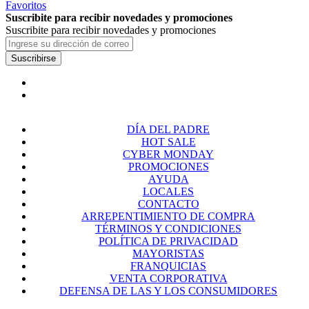
Favoritos
Suscribite para recibir novedades y promociones
Suscribite para recibir novedades y promociones
Suscribirse
DÍA DEL PADRE
HOT SALE
CYBER MONDAY
PROMOCIONES
AYUDA
LOCALES
CONTACTO
ARREPENTIMIENTO DE COMPRA
TÉRMINOS Y CONDICIONES
POLÍTICA DE PRIVACIDAD
MAYORISTAS
FRANQUICIAS
VENTA CORPORATIVA
DEFENSA DE LAS Y LOS CONSUMIDORES