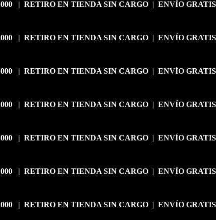
.000 | RETIRO EN TIENDA SIN CARGO | ENVÍO GRATIS
.000 | RETIRO EN TIENDA SIN CARGO | ENVÍO GRATIS
.000 | RETIRO EN TIENDA SIN CARGO | ENVÍO GRATIS
.000 | RETIRO EN TIENDA SIN CARGO | ENVÍO GRATIS
.000 | RETIRO EN TIENDA SIN CARGO | ENVÍO GRATIS
.000 | RETIRO EN TIENDA SIN CARGO | ENVÍO GRATIS
.000 | RETIRO EN TIENDA SIN CARGO | ENVÍO GRATIS