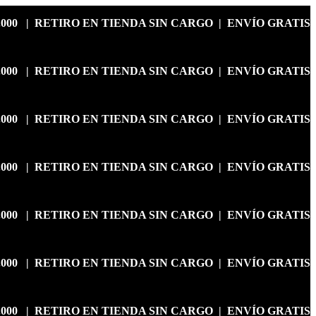
.000 | RETIRO EN TIENDA SIN CARGO | ENVÍO GRATIS
.000 | RETIRO EN TIENDA SIN CARGO | ENVÍO GRATIS
.000 | RETIRO EN TIENDA SIN CARGO | ENVÍO GRATIS
.000 | RETIRO EN TIENDA SIN CARGO | ENVÍO GRATIS
.000 | RETIRO EN TIENDA SIN CARGO | ENVÍO GRATIS
.000 | RETIRO EN TIENDA SIN CARGO | ENVÍO GRATIS
.000 | RETIRO EN TIENDA SIN CARGO | ENVÍO GRATIS