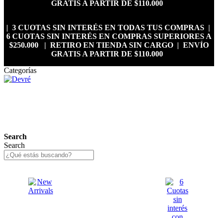
GRATIS A PARTIR DE $110.000
| 3 CUOTAS SIN INTERÉS EN TODAS TUS COMPRAS |
6 CUOTAS SIN INTERÉS EN COMPRAS SUPERIORES A
$250.000 | RETIRO EN TIENDA SIN CARGO | ENVÍO
GRATIS A PARTIR DE $110.000
Categorías
Search
Search