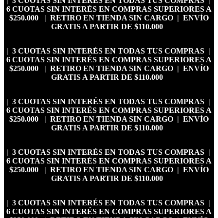
| 3 CUOTAS SIN INTERÉS EN TODAS TUS COMPRAS |
6 CUOTAS SIN INTERÉS EN COMPRAS SUPERIORES A
$250.000 | RETIRO EN TIENDA SIN CARGO | ENVÍO
GRATIS A PARTIR DE $110.000
| 3 CUOTAS SIN INTERÉS EN TODAS TUS COMPRAS |
6 CUOTAS SIN INTERÉS EN COMPRAS SUPERIORES A
$250.000 | RETIRO EN TIENDA SIN CARGO | ENVÍO
GRATIS A PARTIR DE $110.000
| 3 CUOTAS SIN INTERÉS EN TODAS TUS COMPRAS |
6 CUOTAS SIN INTERÉS EN COMPRAS SUPERIORES A
$250.000 | RETIRO EN TIENDA SIN CARGO | ENVÍO
GRATIS A PARTIR DE $110.000
| 3 CUOTAS SIN INTERÉS EN TODAS TUS COMPRAS |
6 CUOTAS SIN INTERÉS EN COMPRAS SUPERIORES A
$250.000 | RETIRO EN TIENDA SIN CARGO | ENVÍO
GRATIS A PARTIR DE $110.000
| 3 CUOTAS SIN INTERÉS EN TODAS TUS COMPRAS |
6 CUOTAS SIN INTERÉS EN COMPRAS SUPERIORES A