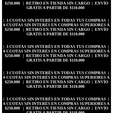
$250.000 | RETIRO EN TIENDA SIN CARGO | ENVÍO
GRATIS A PARTIR DE $110.000
| 3 CUOTAS SIN INTERÉS EN TODAS TUS COMPRAS |
6 CUOTAS SIN INTERÉS EN COMPRAS SUPERIORES A
$250.000 | RETIRO EN TIENDA SIN CARGO | ENVÍO
GRATIS A PARTIR DE $110.000
| 3 CUOTAS SIN INTERÉS EN TODAS TUS COMPRAS |
6 CUOTAS SIN INTERÉS EN COMPRAS SUPERIORES A
$250.000 | RETIRO EN TIENDA SIN CARGO | ENVÍO
GRATIS A PARTIR DE $110.000
| 3 CUOTAS SIN INTERÉS EN TODAS TUS COMPRAS |
6 CUOTAS SIN INTERÉS EN COMPRAS SUPERIORES A
$250.000 | RETIRO EN TIENDA SIN CARGO | ENVÍO
GRATIS A PARTIR DE $110.000
| 3 CUOTAS SIN INTERÉS EN TODAS TUS COMPRAS |
6 CUOTAS SIN INTERÉS EN COMPRAS SUPERIORES A
$250.000 | RETIRO EN TIENDA SIN CARGO | ENVÍO
GRATIS A PARTIR DE $110.000