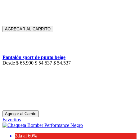
AGREGAR AL CARRITO
Azul Marino
Gris Claro
Azulino
Pantalón sport de punto beige
Desde
$ 65.990
$ 54.537
$ 54.537
Azul Marino
Gris Claro
Azulino
Azul Marino
Gris Claro
Azulino
Agregar al Carrito
Favoritos
2da al 60%