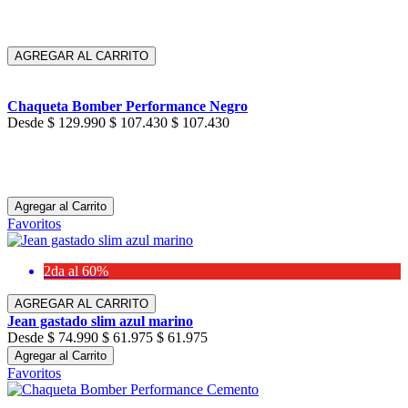
AGREGAR AL CARRITO
Cemento
Chaqueta Bomber Performance Negro
Desde
$ 129.990
$ 107.430
$ 107.430
Cemento
Cemento
Agregar al Carrito
Favoritos
2da al 60%
AGREGAR AL CARRITO
Jean gastado slim azul marino
Desde
$ 74.990
$ 61.975
$ 61.975
Agregar al Carrito
Favoritos