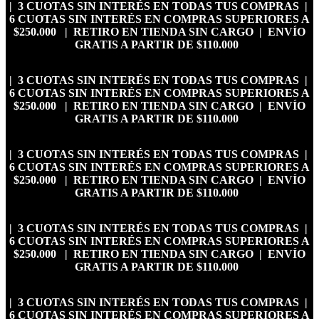
| 3 CUOTAS SIN INTERÉS EN TODAS TUS COMPRAS |
6 CUOTAS SIN INTERÉS EN COMPRAS SUPERIORES A
$250.000 | RETIRO EN TIENDA SIN CARGO | ENVÍO
GRATIS A PARTIR DE $110.000
| 3 CUOTAS SIN INTERÉS EN TODAS TUS COMPRAS |
6 CUOTAS SIN INTERÉS EN COMPRAS SUPERIORES A
$250.000 | RETIRO EN TIENDA SIN CARGO | ENVÍO
GRATIS A PARTIR DE $110.000
| 3 CUOTAS SIN INTERÉS EN TODAS TUS COMPRAS |
6 CUOTAS SIN INTERÉS EN COMPRAS SUPERIORES A
$250.000 | RETIRO EN TIENDA SIN CARGO | ENVÍO
GRATIS A PARTIR DE $110.000
| 3 CUOTAS SIN INTERÉS EN TODAS TUS COMPRAS |
6 CUOTAS SIN INTERÉS EN COMPRAS SUPERIORES A
$250.000 | RETIRO EN TIENDA SIN CARGO | ENVÍO
GRATIS A PARTIR DE $110.000
| 3 CUOTAS SIN INTERÉS EN TODAS TUS COMPRAS |
6 CUOTAS SIN INTERÉS EN COMPRAS SUPERIORES A