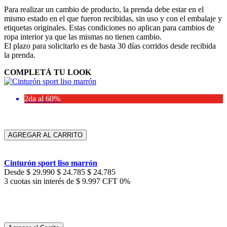
Para realizar un cambio de producto, la prenda debe estar en el
mismo estado en el que fueron recibidas, sin uso y con el embalaje y
etiquetas originales. Estas condiciones no aplican para cambios de
ropa interior ya que las mismas no tienen cambio.
El plazo para solicitarlo es de hasta 30 días corridos desde recibida
la prenda.
COMPLETÁ TU LOOK
2da al 60%
AGREGAR AL CARRITO
Negro
Cinturón sport liso marrón
Desde
$ 29.990
$ 24.785
$ 24.785
3 cuotas sin interés de
$ 9.997
CFT 0%
Negro
Negro