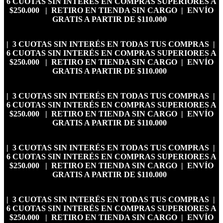
6 CUOTAS SIN INTERÉS EN COMPRAS SUPERIORES A
$250.000 | RETIRO EN TIENDA SIN CARGO | ENVÍO
GRATIS A PARTIR DE $110.000
| 3 CUOTAS SIN INTERÉS EN TODAS TUS COMPRAS |
6 CUOTAS SIN INTERÉS EN COMPRAS SUPERIORES A
$250.000 | RETIRO EN TIENDA SIN CARGO | ENVÍO
GRATIS A PARTIR DE $110.000
| 3 CUOTAS SIN INTERÉS EN TODAS TUS COMPRAS |
6 CUOTAS SIN INTERÉS EN COMPRAS SUPERIORES A
$250.000 | RETIRO EN TIENDA SIN CARGO | ENVÍO
GRATIS A PARTIR DE $110.000
| 3 CUOTAS SIN INTERÉS EN TODAS TUS COMPRAS |
6 CUOTAS SIN INTERÉS EN COMPRAS SUPERIORES A
$250.000 | RETIRO EN TIENDA SIN CARGO | ENVÍO
GRATIS A PARTIR DE $110.000
| 3 CUOTAS SIN INTERÉS EN TODAS TUS COMPRAS |
6 CUOTAS SIN INTERÉS EN COMPRAS SUPERIORES A
$250.000 | RETIRO EN TIENDA SIN CARGO | ENVÍO