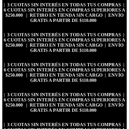
| 3 CUOTAS SIN INTERÉS EN TODAS TUS COMPRAS |
6 CUOTAS SIN INTERÉS EN COMPRAS SUPERIORES A
$250.000 | RETIRO EN TIENDA SIN CARGO | ENVÍO
GRATIS A PARTIR DE $110.000
| 3 CUOTAS SIN INTERÉS EN TODAS TUS COMPRAS |
6 CUOTAS SIN INTERÉS EN COMPRAS SUPERIORES A
$250.000 | RETIRO EN TIENDA SIN CARGO | ENVÍO
GRATIS A PARTIR DE $110.000
| 3 CUOTAS SIN INTERÉS EN TODAS TUS COMPRAS |
6 CUOTAS SIN INTERÉS EN COMPRAS SUPERIORES A
$250.000 | RETIRO EN TIENDA SIN CARGO | ENVÍO
GRATIS A PARTIR DE $110.000
| 3 CUOTAS SIN INTERÉS EN TODAS TUS COMPRAS |
6 CUOTAS SIN INTERÉS EN COMPRAS SUPERIORES A
$250.000 | RETIRO EN TIENDA SIN CARGO | ENVÍO
GRATIS A PARTIR DE $110.000
| 3 CUOTAS SIN INTERÉS EN TODAS TUS COMPRAS |