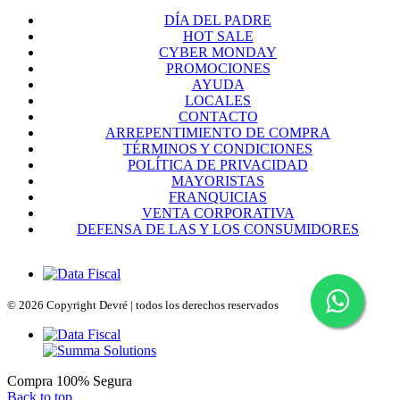
DÍA DEL PADRE
HOT SALE
CYBER MONDAY
PROMOCIONES
AYUDA
LOCALES
CONTACTO
ARREPENTIMIENTO DE COMPRA
TÉRMINOS Y CONDICIONES
POLÍTICA DE PRIVACIDAD
MAYORISTAS
FRANQUICIAS
VENTA CORPORATIVA
DEFENSA DE LAS Y LOS CONSUMIDORES
© 2026 Copyright Devré | todos los derechos reservados
Compra 100% Segura
Back to top