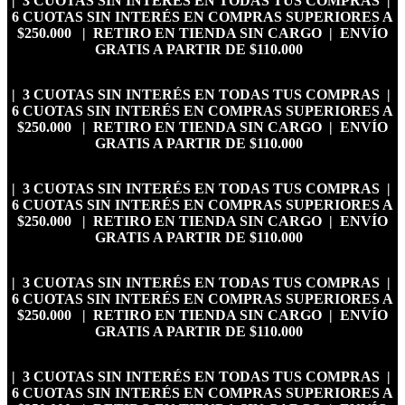
| 3 CUOTAS SIN INTERÉS EN TODAS TUS COMPRAS |
6 CUOTAS SIN INTERÉS EN COMPRAS SUPERIORES A
$250.000 | RETIRO EN TIENDA SIN CARGO | ENVÍO
GRATIS A PARTIR DE $110.000
| 3 CUOTAS SIN INTERÉS EN TODAS TUS COMPRAS |
6 CUOTAS SIN INTERÉS EN COMPRAS SUPERIORES A
$250.000 | RETIRO EN TIENDA SIN CARGO | ENVÍO
GRATIS A PARTIR DE $110.000
| 3 CUOTAS SIN INTERÉS EN TODAS TUS COMPRAS |
6 CUOTAS SIN INTERÉS EN COMPRAS SUPERIORES A
$250.000 | RETIRO EN TIENDA SIN CARGO | ENVÍO
GRATIS A PARTIR DE $110.000
| 3 CUOTAS SIN INTERÉS EN TODAS TUS COMPRAS |
6 CUOTAS SIN INTERÉS EN COMPRAS SUPERIORES A
$250.000 | RETIRO EN TIENDA SIN CARGO | ENVÍO
GRATIS A PARTIR DE $110.000
| 3 CUOTAS SIN INTERÉS EN TODAS TUS COMPRAS |
6 CUOTAS SIN INTERÉS EN COMPRAS SUPERIORES A