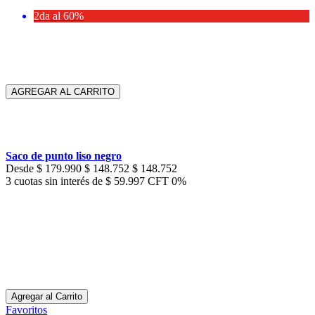
2da al 60%
AGREGAR AL CARRITO
Arena
Gris Claro
Azul Claro
Saco de punto liso negro
Desde
$ 179.990
$ 148.752
$ 148.752
3 cuotas sin interés de
$ 59.997
CFT 0%
Arena
Gris Claro
Azul Claro
Arena
Gris Claro
Azul Claro
Agregar al Carrito
Favoritos