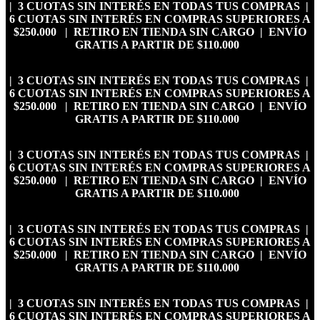
| 3 CUOTAS SIN INTERÉS EN TODAS TUS COMPRAS |
6 CUOTAS SIN INTERÉS EN COMPRAS SUPERIORES A
$250.000 | RETIRO EN TIENDA SIN CARGO | ENVÍO
GRATIS A PARTIR DE $110.000
| 3 CUOTAS SIN INTERÉS EN TODAS TUS COMPRAS |
6 CUOTAS SIN INTERÉS EN COMPRAS SUPERIORES A
$250.000 | RETIRO EN TIENDA SIN CARGO | ENVÍO
GRATIS A PARTIR DE $110.000
| 3 CUOTAS SIN INTERÉS EN TODAS TUS COMPRAS |
6 CUOTAS SIN INTERÉS EN COMPRAS SUPERIORES A
$250.000 | RETIRO EN TIENDA SIN CARGO | ENVÍO
GRATIS A PARTIR DE $110.000
| 3 CUOTAS SIN INTERÉS EN TODAS TUS COMPRAS |
6 CUOTAS SIN INTERÉS EN COMPRAS SUPERIORES A
$250.000 | RETIRO EN TIENDA SIN CARGO | ENVÍO
GRATIS A PARTIR DE $110.000
| 3 CUOTAS SIN INTERÉS EN TODAS TUS COMPRAS |
6 CUOTAS SIN INTERÉS EN COMPRAS SUPERIORES A