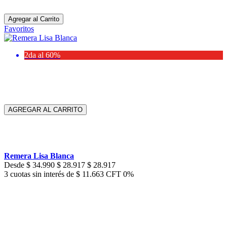
Crudo
Agregar al Carrito
Favoritos
2da al 60%
AGREGAR AL CARRITO
Azul Marino
Negro
Gris Melange
Remera Lisa Blanca
Desde
$ 34.990
$ 28.917
$ 28.917
3 cuotas sin interés de
$ 11.663
CFT 0%
Azul Marino
Negro
Gris Melange