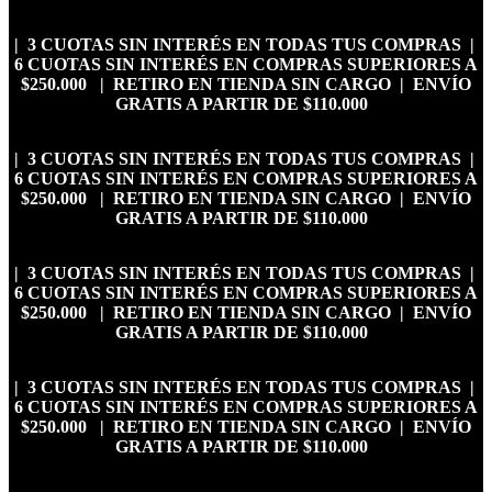
| 3 CUOTAS SIN INTERÉS EN TODAS TUS COMPRAS |
6 CUOTAS SIN INTERÉS EN COMPRAS SUPERIORES A
$250.000 | RETIRO EN TIENDA SIN CARGO | ENVÍO
GRATIS A PARTIR DE $110.000
| 3 CUOTAS SIN INTERÉS EN TODAS TUS COMPRAS |
6 CUOTAS SIN INTERÉS EN COMPRAS SUPERIORES A
$250.000 | RETIRO EN TIENDA SIN CARGO | ENVÍO
GRATIS A PARTIR DE $110.000
| 3 CUOTAS SIN INTERÉS EN TODAS TUS COMPRAS |
6 CUOTAS SIN INTERÉS EN COMPRAS SUPERIORES A
$250.000 | RETIRO EN TIENDA SIN CARGO | ENVÍO
GRATIS A PARTIR DE $110.000
| 3 CUOTAS SIN INTERÉS EN TODAS TUS COMPRAS |
6 CUOTAS SIN INTERÉS EN COMPRAS SUPERIORES A
$250.000 | RETIRO EN TIENDA SIN CARGO | ENVÍO
GRATIS A PARTIR DE $110.000