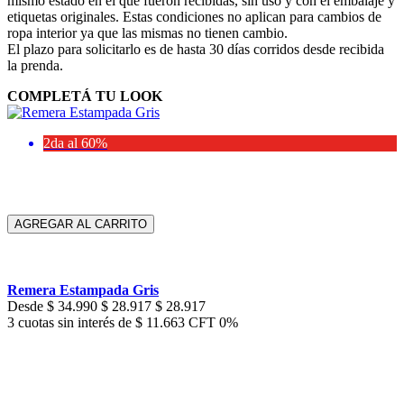
mismo estado en el que fueron recibidas, sin uso y con el embalaje y
etiquetas originales. Estas condiciones no aplican para cambios de
ropa interior ya que las mismas no tienen cambio.
El plazo para solicitarlo es de hasta 30 días corridos desde recibida
la prenda.
COMPLETÁ TU LOOK
2da al 60%
AGREGAR AL CARRITO
Negro
Crudo
Remera Estampada Gris
Desde
$ 34.990
$ 28.917
$ 28.917
3 cuotas sin interés de
$ 11.663
CFT 0%
Negro
Crudo
Negro