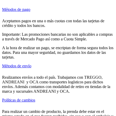
Métodos de pago
Aceptamos pagos en una o más cuotas con todas las tarjetas de
crédito y todos los bancos.
Importante: Las promociones bancarias no son aplicables a compras
a través de Mercado Pago así como a Cuota Simple.
A la hora de realizar un pago, se encriptan de forma segura todos los
datos. Para una mayor seguridad, no guardamos los datos de las
tarjetas.
Métodos de envío
Realizamos envíos a todo el país. Trabajamos con TREGGO,
ANDREANI y OCA como transportes logísticos para dichos
envíos. Además contamos con modalidad de retiro en tiendas de la
marca y sucursales ANDREANI y OCA.
Políticas de cambios
Para realizar un cambio de producto, la prenda debe estar en el