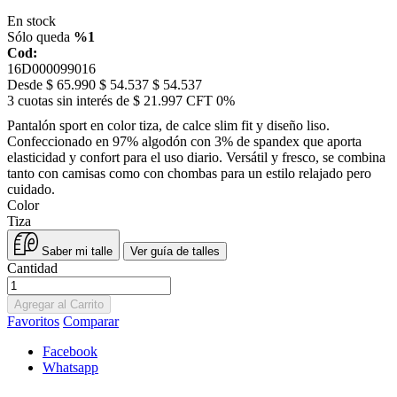
En stock
Sólo queda
%1
Cod:
16D000099016
Desde
$ 65.990
$ 54.537
$ 54.537
3 cuotas sin interés de
$ 21.997
CFT 0%
Pantalón sport en color tiza, de calce slim fit y diseño liso.
Confeccionado en 97% algodón con 3% de spandex que aporta
elasticidad y confort para el uso diario. Versátil y fresco, se combina
tanto con camisas como con chombas para un estilo relajado pero
cuidado.
Color
Tiza
Saber mi talle
Ver guía de talles
Cantidad
Agregar al Carrito
Favoritos
Comparar
Facebook
Whatsapp