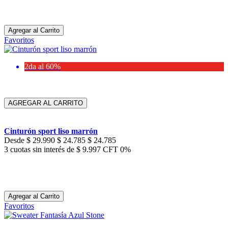
Azul Marino
Negro
Gris Melange
Agregar al Carrito
Favoritos
2da al 60%
AGREGAR AL CARRITO
Negro
Cinturón sport liso marrón
Desde
$ 29.990
$ 24.785
$ 24.785
3 cuotas sin interés de
$ 9.997
CFT 0%
Negro
Negro
Agregar al Carrito
Favoritos