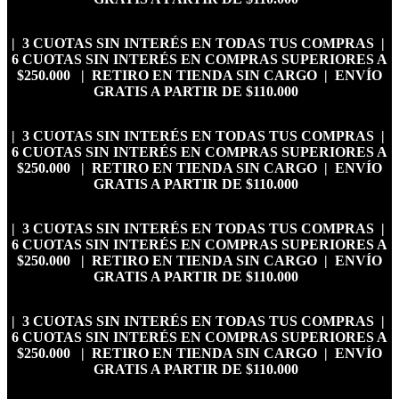
| 3 CUOTAS SIN INTERÉS EN TODAS TUS COMPRAS |
6 CUOTAS SIN INTERÉS EN COMPRAS SUPERIORES A
$250.000 | RETIRO EN TIENDA SIN CARGO | ENVÍO
GRATIS A PARTIR DE $110.000
| 3 CUOTAS SIN INTERÉS EN TODAS TUS COMPRAS |
6 CUOTAS SIN INTERÉS EN COMPRAS SUPERIORES A
$250.000 | RETIRO EN TIENDA SIN CARGO | ENVÍO
GRATIS A PARTIR DE $110.000
| 3 CUOTAS SIN INTERÉS EN TODAS TUS COMPRAS |
6 CUOTAS SIN INTERÉS EN COMPRAS SUPERIORES A
$250.000 | RETIRO EN TIENDA SIN CARGO | ENVÍO
GRATIS A PARTIR DE $110.000
| 3 CUOTAS SIN INTERÉS EN TODAS TUS COMPRAS |
6 CUOTAS SIN INTERÉS EN COMPRAS SUPERIORES A
$250.000 | RETIRO EN TIENDA SIN CARGO | ENVÍO
GRATIS A PARTIR DE $110.000