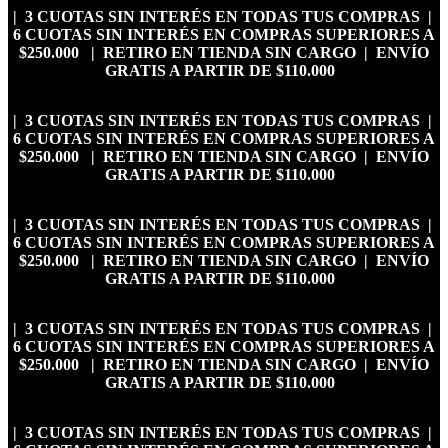
| 3 CUOTAS SIN INTERÉS EN TODAS TUS COMPRAS |
6 CUOTAS SIN INTERÉS EN COMPRAS SUPERIORES A
$250.000 | RETIRO EN TIENDA SIN CARGO | ENVÍO
GRATIS A PARTIR DE $110.000
| 3 CUOTAS SIN INTERÉS EN TODAS TUS COMPRAS |
6 CUOTAS SIN INTERÉS EN COMPRAS SUPERIORES A
$250.000 | RETIRO EN TIENDA SIN CARGO | ENVÍO
GRATIS A PARTIR DE $110.000
| 3 CUOTAS SIN INTERÉS EN TODAS TUS COMPRAS |
6 CUOTAS SIN INTERÉS EN COMPRAS SUPERIORES A
$250.000 | RETIRO EN TIENDA SIN CARGO | ENVÍO
GRATIS A PARTIR DE $110.000
| 3 CUOTAS SIN INTERÉS EN TODAS TUS COMPRAS |
6 CUOTAS SIN INTERÉS EN COMPRAS SUPERIORES A
$250.000 | RETIRO EN TIENDA SIN CARGO | ENVÍO
GRATIS A PARTIR DE $110.000
| 3 CUOTAS SIN INTERÉS EN TODAS TUS COMPRAS |