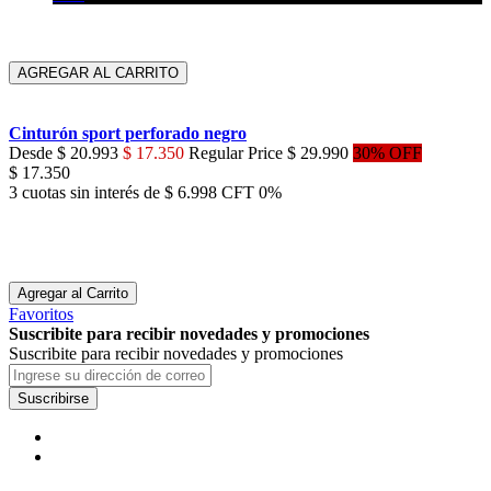
AGREGAR AL CARRITO
Marrón
Cinturón sport perforado negro
Desde
$ 20.993
$ 17.350
Regular Price
$ 29.990
30% OFF
$ 17.350
3 cuotas sin interés de
$ 6.998
CFT 0%
Marrón
Marrón
Agregar al Carrito
Favoritos
Suscribite para recibir novedades y promociones
Suscribite para recibir novedades y promociones
Suscribirse