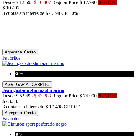
Desde
$ 12.593
$ 10.407
Regular Price
$ 17.990
30% OFF
$ 10.407
3 cuotas sin interés de
$ 4.198
CFT 0%
Azul Marino
Negro
Azul Marino
Negro
Agregar al Carrito
Favoritos
30%
AGREGAR AL CARRITO
Jean gastado slim azul marino
Desde
$ 52.493
$ 43.383
Regular Price
$ 74.990
30% OFF
$ 43.383
3 cuotas sin interés de
$ 17.498
CFT 0%
Agregar al Carrito
Favoritos
30%