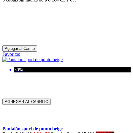
Azul Marino
Negro
Gris Melange
Azul Marino
Negro
Gris Melange
Agregar al Carrito
Favoritos
30%
AGREGAR AL CARRITO
Azul Marino
Gris Claro
Azulino
Pantalón sport de punto beige