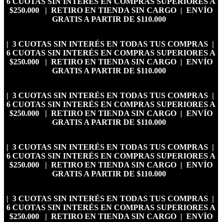
6 CUOTAS SIN INTERÉS EN COMPRAS SUPERIORES A
$250.000 | RETIRO EN TIENDA SIN CARGO | ENVÍO
GRATIS A PARTIR DE $110.000
| 3 CUOTAS SIN INTERÉS EN TODAS TUS COMPRAS |
6 CUOTAS SIN INTERÉS EN COMPRAS SUPERIORES A
$250.000 | RETIRO EN TIENDA SIN CARGO | ENVÍO
GRATIS A PARTIR DE $110.000
| 3 CUOTAS SIN INTERÉS EN TODAS TUS COMPRAS |
6 CUOTAS SIN INTERÉS EN COMPRAS SUPERIORES A
$250.000 | RETIRO EN TIENDA SIN CARGO | ENVÍO
GRATIS A PARTIR DE $110.000
| 3 CUOTAS SIN INTERÉS EN TODAS TUS COMPRAS |
6 CUOTAS SIN INTERÉS EN COMPRAS SUPERIORES A
$250.000 | RETIRO EN TIENDA SIN CARGO | ENVÍO
GRATIS A PARTIR DE $110.000
| 3 CUOTAS SIN INTERÉS EN TODAS TUS COMPRAS |
6 CUOTAS SIN INTERÉS EN COMPRAS SUPERIORES A
$250.000 | RETIRO EN TIENDA SIN CARGO | ENVÍO