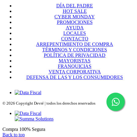
DÍA DEL PADRE
HOT SALE
CYBER MONDAY
PROMOCIONES
AYUDA
LOCALES
CONTACTO
ARREPENTIMIENTO DE COMPRA
TÉRMINOS Y CONDICIONES
POLÍTICA DE PRIVACIDAD
MAYORISTAS
FRANQUICIAS
VENTA CORPORATIVA
DEFENSA DE LAS Y LOS CONSUMIDORES
© 2026 Copyright Devré | todos los derechos reservados
Compra 100% Segura
Back to top