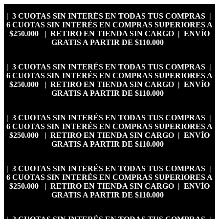
| 3 CUOTAS SIN INTERÉS EN TODAS TUS COMPRAS |
6 CUOTAS SIN INTERÉS EN COMPRAS SUPERIORES A
$250.000 | RETIRO EN TIENDA SIN CARGO | ENVÍO
GRATIS A PARTIR DE $110.000
| 3 CUOTAS SIN INTERÉS EN TODAS TUS COMPRAS |
6 CUOTAS SIN INTERÉS EN COMPRAS SUPERIORES A
$250.000 | RETIRO EN TIENDA SIN CARGO | ENVÍO
GRATIS A PARTIR DE $110.000
| 3 CUOTAS SIN INTERÉS EN TODAS TUS COMPRAS |
6 CUOTAS SIN INTERÉS EN COMPRAS SUPERIORES A
$250.000 | RETIRO EN TIENDA SIN CARGO | ENVÍO
GRATIS A PARTIR DE $110.000
| 3 CUOTAS SIN INTERÉS EN TODAS TUS COMPRAS |
6 CUOTAS SIN INTERÉS EN COMPRAS SUPERIORES A
$250.000 | RETIRO EN TIENDA SIN CARGO | ENVÍO
GRATIS A PARTIR DE $110.000