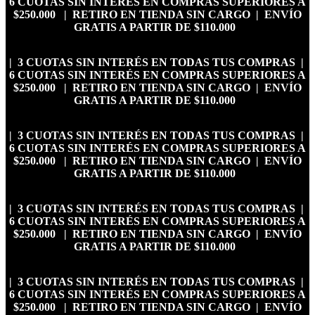
6 CUOTAS SIN INTERÉS EN COMPRAS SUPERIORES A
$250.000 | RETIRO EN TIENDA SIN CARGO | ENVÍO
GRATIS A PARTIR DE $110.000
| 3 CUOTAS SIN INTERÉS EN TODAS TUS COMPRAS |
6 CUOTAS SIN INTERÉS EN COMPRAS SUPERIORES A
$250.000 | RETIRO EN TIENDA SIN CARGO | ENVÍO
GRATIS A PARTIR DE $110.000
| 3 CUOTAS SIN INTERÉS EN TODAS TUS COMPRAS |
6 CUOTAS SIN INTERÉS EN COMPRAS SUPERIORES A
$250.000 | RETIRO EN TIENDA SIN CARGO | ENVÍO
GRATIS A PARTIR DE $110.000
| 3 CUOTAS SIN INTERÉS EN TODAS TUS COMPRAS |
6 CUOTAS SIN INTERÉS EN COMPRAS SUPERIORES A
$250.000 | RETIRO EN TIENDA SIN CARGO | ENVÍO
GRATIS A PARTIR DE $110.000
| 3 CUOTAS SIN INTERÉS EN TODAS TUS COMPRAS |
6 CUOTAS SIN INTERÉS EN COMPRAS SUPERIORES A
$250.000 | RETIRO EN TIENDA SIN CARGO | ENVÍO