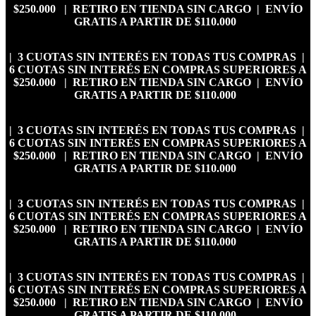
$250.000 | RETIRO EN TIENDA SIN CARGO | ENVÍO
GRATIS A PARTIR DE $110.000
| 3 CUOTAS SIN INTERÉS EN TODAS TUS COMPRAS |
6 CUOTAS SIN INTERÉS EN COMPRAS SUPERIORES A
$250.000 | RETIRO EN TIENDA SIN CARGO | ENVÍO
GRATIS A PARTIR DE $110.000
| 3 CUOTAS SIN INTERÉS EN TODAS TUS COMPRAS |
6 CUOTAS SIN INTERÉS EN COMPRAS SUPERIORES A
$250.000 | RETIRO EN TIENDA SIN CARGO | ENVÍO
GRATIS A PARTIR DE $110.000
| 3 CUOTAS SIN INTERÉS EN TODAS TUS COMPRAS |
6 CUOTAS SIN INTERÉS EN COMPRAS SUPERIORES A
$250.000 | RETIRO EN TIENDA SIN CARGO | ENVÍO
GRATIS A PARTIR DE $110.000
| 3 CUOTAS SIN INTERÉS EN TODAS TUS COMPRAS |
6 CUOTAS SIN INTERÉS EN COMPRAS SUPERIORES A
$250.000 | RETIRO EN TIENDA SIN CARGO | ENVÍO
GRATIS A PARTIR DE $110.000