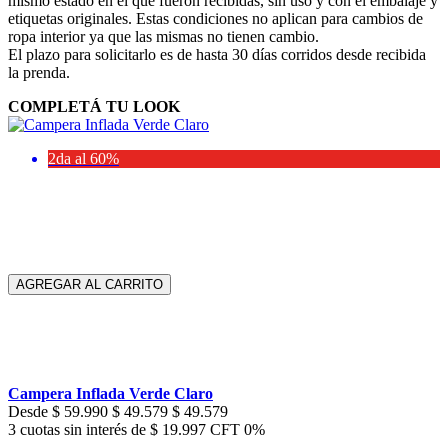
mismo estado en el que fueron recibidas, sin uso y con el embalaje y
etiquetas originales. Estas condiciones no aplican para cambios de
ropa interior ya que las mismas no tienen cambio.
El plazo para solicitarlo es de hasta 30 días corridos desde recibida
la prenda.
COMPLETÁ TU LOOK
2da al 60%
AGREGAR AL CARRITO
Negro
Marron Oscuro
Tiza
Cemento
Campera Inflada Verde Claro
Desde
$ 59.990
$ 49.579
$ 49.579
3 cuotas sin interés de
$ 19.997
CFT 0%