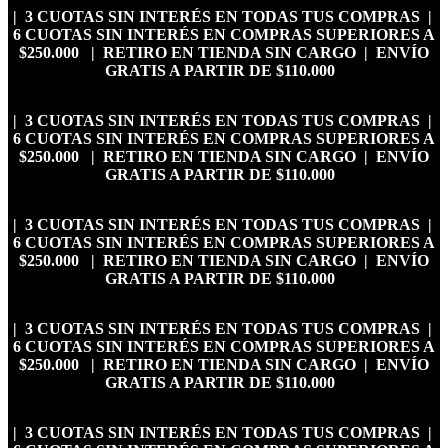
| 3 CUOTAS SIN INTERÉS EN TODAS TUS COMPRAS |
6 CUOTAS SIN INTERÉS EN COMPRAS SUPERIORES A
$250.000 | RETIRO EN TIENDA SIN CARGO | ENVÍO
GRATIS A PARTIR DE $110.000
| 3 CUOTAS SIN INTERÉS EN TODAS TUS COMPRAS |
6 CUOTAS SIN INTERÉS EN COMPRAS SUPERIORES A
$250.000 | RETIRO EN TIENDA SIN CARGO | ENVÍO
GRATIS A PARTIR DE $110.000
| 3 CUOTAS SIN INTERÉS EN TODAS TUS COMPRAS |
6 CUOTAS SIN INTERÉS EN COMPRAS SUPERIORES A
$250.000 | RETIRO EN TIENDA SIN CARGO | ENVÍO
GRATIS A PARTIR DE $110.000
| 3 CUOTAS SIN INTERÉS EN TODAS TUS COMPRAS |
6 CUOTAS SIN INTERÉS EN COMPRAS SUPERIORES A
$250.000 | RETIRO EN TIENDA SIN CARGO | ENVÍO
GRATIS A PARTIR DE $110.000
| 3 CUOTAS SIN INTERÉS EN TODAS TUS COMPRAS |