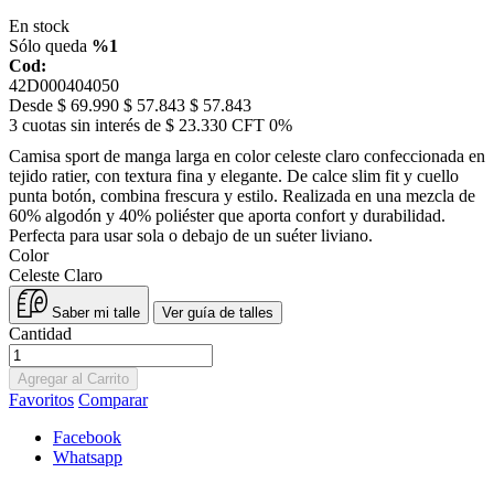
En stock
Sólo queda
%1
Cod:
42D000404050
Desde
$ 69.990
$ 57.843
$ 57.843
3 cuotas sin interés de
$ 23.330
CFT 0%
Camisa sport de manga larga en color celeste claro confeccionada en
tejido ratier, con textura fina y elegante. De calce slim fit y cuello
punta botón, combina frescura y estilo. Realizada en una mezcla de
60% algodón y 40% poliéster que aporta confort y durabilidad.
Perfecta para usar sola o debajo de un suéter liviano.
Color
Celeste Claro
Saber mi talle
Ver guía de talles
Cantidad
Agregar al Carrito
Favoritos
Comparar
Facebook
Whatsapp