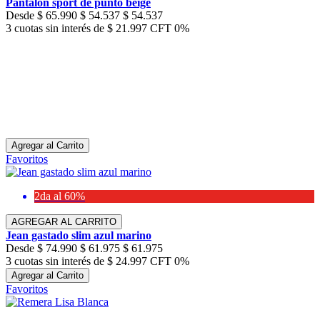
Pantalón sport de punto beige
Desde
$ 65.990
$ 54.537
$ 54.537
3 cuotas sin interés de
$ 21.997
CFT 0%
Azul Marino
Gris Claro
Azulino
Azul Marino
Gris Claro
Azulino
Agregar al Carrito
Favoritos
2da al 60%
AGREGAR AL CARRITO
Jean gastado slim azul marino
Desde
$ 74.990
$ 61.975
$ 61.975
3 cuotas sin interés de
$ 24.997
CFT 0%
Agregar al Carrito
Favoritos