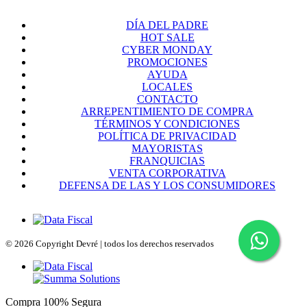
DÍA DEL PADRE
HOT SALE
CYBER MONDAY
PROMOCIONES
AYUDA
LOCALES
CONTACTO
ARREPENTIMIENTO DE COMPRA
TÉRMINOS Y CONDICIONES
POLÍTICA DE PRIVACIDAD
MAYORISTAS
FRANQUICIAS
VENTA CORPORATIVA
DEFENSA DE LAS Y LOS CONSUMIDORES
© 2026 Copyright Devré | todos los derechos reservados
Compra 100% Segura