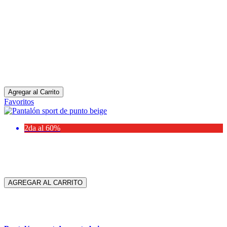
Negro
Marron Oscuro
Tiza
Cemento
Negro
Marron Oscuro
Tiza
Cemento
Agregar al Carrito
Favoritos
2da al 60%
AGREGAR AL CARRITO
Azul Marino
Gris Claro
Azulino