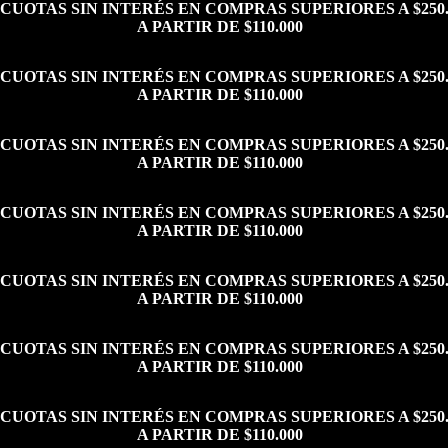
 CUOTAS SIN INTERÉS EN COMPRAS SUPERIORES A $250
A PARTIR DE $110.000
 CUOTAS SIN INTERÉS EN COMPRAS SUPERIORES A $250
A PARTIR DE $110.000
 CUOTAS SIN INTERÉS EN COMPRAS SUPERIORES A $250
A PARTIR DE $110.000
 CUOTAS SIN INTERÉS EN COMPRAS SUPERIORES A $250
A PARTIR DE $110.000
 CUOTAS SIN INTERÉS EN COMPRAS SUPERIORES A $250
A PARTIR DE $110.000
 CUOTAS SIN INTERÉS EN COMPRAS SUPERIORES A $250
A PARTIR DE $110.000
 CUOTAS SIN INTERÉS EN COMPRAS SUPERIORES A $250
A PARTIR DE $110.000