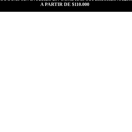
A PARTIR DE $110.000