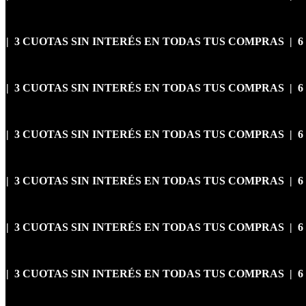
| 3 CUOTAS SIN INTERÉS EN TODAS TUS COMPRAS | 6
| 3 CUOTAS SIN INTERÉS EN TODAS TUS COMPRAS | 6
| 3 CUOTAS SIN INTERÉS EN TODAS TUS COMPRAS | 6
| 3 CUOTAS SIN INTERÉS EN TODAS TUS COMPRAS | 6
| 3 CUOTAS SIN INTERÉS EN TODAS TUS COMPRAS | 6
| 3 CUOTAS SIN INTERÉS EN TODAS TUS COMPRAS | 6