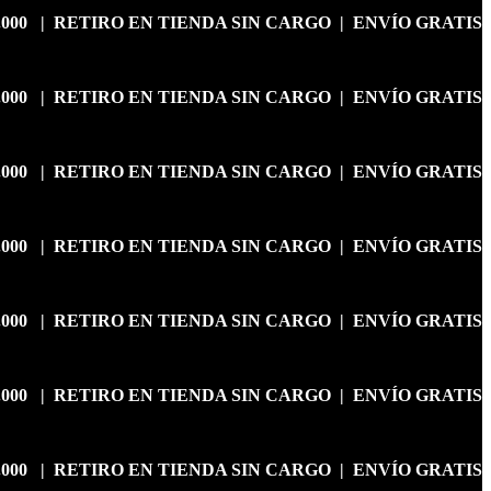
.000 | RETIRO EN TIENDA SIN CARGO | ENVÍO GRATIS
.000 | RETIRO EN TIENDA SIN CARGO | ENVÍO GRATIS
.000 | RETIRO EN TIENDA SIN CARGO | ENVÍO GRATIS
.000 | RETIRO EN TIENDA SIN CARGO | ENVÍO GRATIS
.000 | RETIRO EN TIENDA SIN CARGO | ENVÍO GRATIS
.000 | RETIRO EN TIENDA SIN CARGO | ENVÍO GRATIS
.000 | RETIRO EN TIENDA SIN CARGO | ENVÍO GRATIS