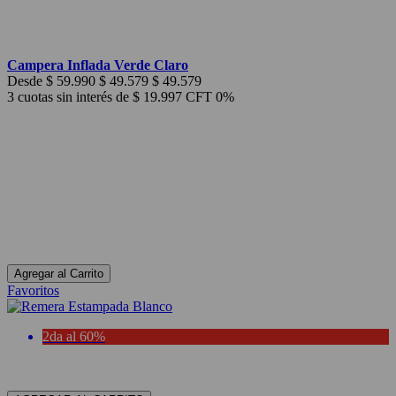
Negro
Marron Oscuro
Tiza
Cemento
Campera Inflada Verde Claro
Desde
$ 59.990
$ 49.579
$ 49.579
3 cuotas sin interés de
$ 19.997
CFT 0%
Negro
Marron Oscuro
Tiza
Cemento
Negro
Marron Oscuro
Tiza
Cemento
Agregar al Carrito
Favoritos
2da al 60%