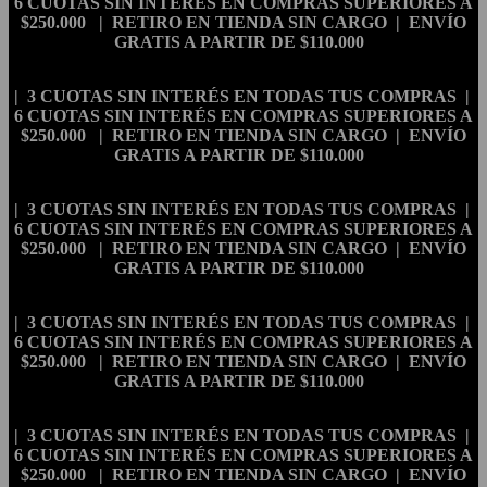
6 CUOTAS SIN INTERÉS EN COMPRAS SUPERIORES A
$250.000 | RETIRO EN TIENDA SIN CARGO | ENVÍO
GRATIS A PARTIR DE $110.000
| 3 CUOTAS SIN INTERÉS EN TODAS TUS COMPRAS |
6 CUOTAS SIN INTERÉS EN COMPRAS SUPERIORES A
$250.000 | RETIRO EN TIENDA SIN CARGO | ENVÍO
GRATIS A PARTIR DE $110.000
| 3 CUOTAS SIN INTERÉS EN TODAS TUS COMPRAS |
6 CUOTAS SIN INTERÉS EN COMPRAS SUPERIORES A
$250.000 | RETIRO EN TIENDA SIN CARGO | ENVÍO
GRATIS A PARTIR DE $110.000
| 3 CUOTAS SIN INTERÉS EN TODAS TUS COMPRAS |
6 CUOTAS SIN INTERÉS EN COMPRAS SUPERIORES A
$250.000 | RETIRO EN TIENDA SIN CARGO | ENVÍO
GRATIS A PARTIR DE $110.000
| 3 CUOTAS SIN INTERÉS EN TODAS TUS COMPRAS |
6 CUOTAS SIN INTERÉS EN COMPRAS SUPERIORES A
$250.000 | RETIRO EN TIENDA SIN CARGO | ENVÍO