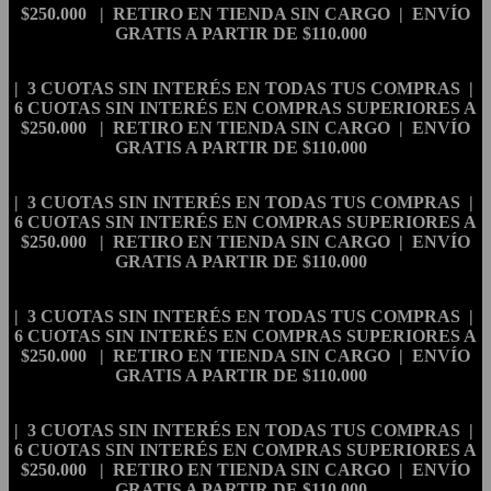
$250.000 | RETIRO EN TIENDA SIN CARGO | ENVÍO
GRATIS A PARTIR DE $110.000
| 3 CUOTAS SIN INTERÉS EN TODAS TUS COMPRAS |
6 CUOTAS SIN INTERÉS EN COMPRAS SUPERIORES A
$250.000 | RETIRO EN TIENDA SIN CARGO | ENVÍO
GRATIS A PARTIR DE $110.000
| 3 CUOTAS SIN INTERÉS EN TODAS TUS COMPRAS |
6 CUOTAS SIN INTERÉS EN COMPRAS SUPERIORES A
$250.000 | RETIRO EN TIENDA SIN CARGO | ENVÍO
GRATIS A PARTIR DE $110.000
| 3 CUOTAS SIN INTERÉS EN TODAS TUS COMPRAS |
6 CUOTAS SIN INTERÉS EN COMPRAS SUPERIORES A
$250.000 | RETIRO EN TIENDA SIN CARGO | ENVÍO
GRATIS A PARTIR DE $110.000
| 3 CUOTAS SIN INTERÉS EN TODAS TUS COMPRAS |
6 CUOTAS SIN INTERÉS EN COMPRAS SUPERIORES A
$250.000 | RETIRO EN TIENDA SIN CARGO | ENVÍO
GRATIS A PARTIR DE $110.000