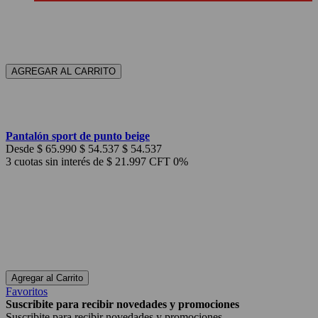
AGREGAR AL CARRITO
Azul Marino
Gris Claro
Azulino
Pantalón sport de punto beige
Desde
$ 65.990
$ 54.537
$ 54.537
3 cuotas sin interés de
$ 21.997
CFT 0%
Azul Marino
Gris Claro
Azulino
Azul Marino
Gris Claro
Azulino
Agregar al Carrito
Favoritos
Suscribite para recibir novedades y promociones
Suscribite para recibir novedades y promociones