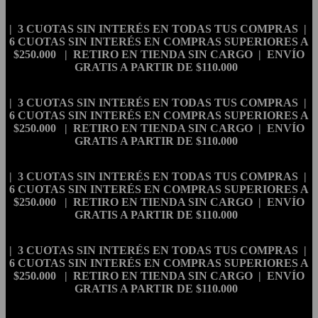
| 3 CUOTAS SIN INTERÉS EN TODAS TUS COMPRAS |
6 CUOTAS SIN INTERÉS EN COMPRAS SUPERIORES A
$250.000 | RETIRO EN TIENDA SIN CARGO | ENVÍO
GRATIS A PARTIR DE $110.000
| 3 CUOTAS SIN INTERÉS EN TODAS TUS COMPRAS |
6 CUOTAS SIN INTERÉS EN COMPRAS SUPERIORES A
$250.000 | RETIRO EN TIENDA SIN CARGO | ENVÍO
GRATIS A PARTIR DE $110.000
| 3 CUOTAS SIN INTERÉS EN TODAS TUS COMPRAS |
6 CUOTAS SIN INTERÉS EN COMPRAS SUPERIORES A
$250.000 | RETIRO EN TIENDA SIN CARGO | ENVÍO
GRATIS A PARTIR DE $110.000
| 3 CUOTAS SIN INTERÉS EN TODAS TUS COMPRAS |
6 CUOTAS SIN INTERÉS EN COMPRAS SUPERIORES A
$250.000 | RETIRO EN TIENDA SIN CARGO | ENVÍO
GRATIS A PARTIR DE $110.000