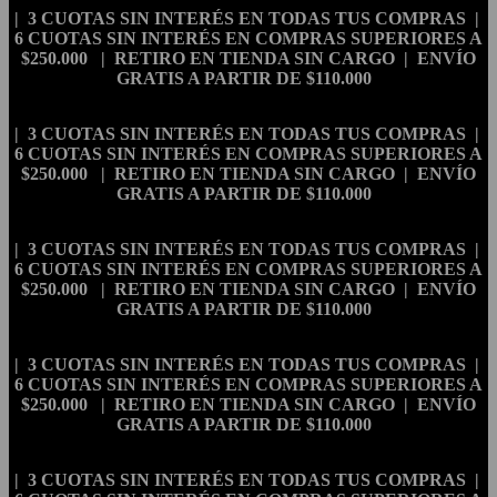
| 3 CUOTAS SIN INTERÉS EN TODAS TUS COMPRAS |
6 CUOTAS SIN INTERÉS EN COMPRAS SUPERIORES A
$250.000 | RETIRO EN TIENDA SIN CARGO | ENVÍO
GRATIS A PARTIR DE $110.000
| 3 CUOTAS SIN INTERÉS EN TODAS TUS COMPRAS |
6 CUOTAS SIN INTERÉS EN COMPRAS SUPERIORES A
$250.000 | RETIRO EN TIENDA SIN CARGO | ENVÍO
GRATIS A PARTIR DE $110.000
| 3 CUOTAS SIN INTERÉS EN TODAS TUS COMPRAS |
6 CUOTAS SIN INTERÉS EN COMPRAS SUPERIORES A
$250.000 | RETIRO EN TIENDA SIN CARGO | ENVÍO
GRATIS A PARTIR DE $110.000
| 3 CUOTAS SIN INTERÉS EN TODAS TUS COMPRAS |
6 CUOTAS SIN INTERÉS EN COMPRAS SUPERIORES A
$250.000 | RETIRO EN TIENDA SIN CARGO | ENVÍO
GRATIS A PARTIR DE $110.000
| 3 CUOTAS SIN INTERÉS EN TODAS TUS COMPRAS |