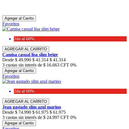
Gris Claro
Azulino
Agregar al Carrito
Favoritos
2da al 60%
AGREGAR AL CARRITO
Camisa casual lisa slim beige
Desde
$ 49.990
$ 41.314
$ 41.314
3 cuotas sin interés de
$ 16.663
CFT 0%
Agregar al Carrito
Favoritos
2da al 60%
AGREGAR AL CARRITO
Jean gastado slim azul marino
Desde
$ 74.990
$ 61.975
$ 61.975
3 cuotas sin interés de
$ 24.997
CFT 0%
Agregar al Carrito
Favoritos