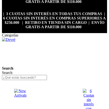
GRATIS A PARTIR DE $110.000
| 3 CUOTAS SIN INTERÉS EN TODAS TUS COMPRAS |
6 CUOTAS SIN INTERÉS EN COMPRAS SUPERIORES A
$250.000 | RETIRO EN TIENDA SIN CARGO | ENVÍO
GRATIS A PARTIR DE $110.000
Categorías
Search
Search