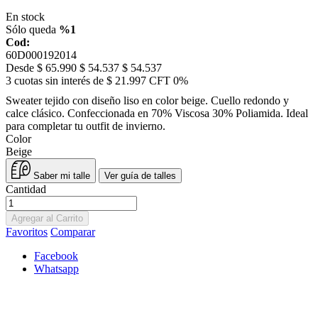
En stock
Sólo queda
%1
Cod:
60D000192014
Desde
$ 65.990
$ 54.537
$ 54.537
3 cuotas sin interés de
$ 21.997
CFT 0%
Sweater tejido con diseño liso en color beige. Cuello redondo y
calce clásico. Confeccionada en 70% Viscosa 30% Poliamida. Ideal
para completar tu outfit de invierno.
Color
Beige
Saber mi talle
Ver guía de talles
Cantidad
Agregar al Carrito
Favoritos
Comparar
Facebook
Whatsapp