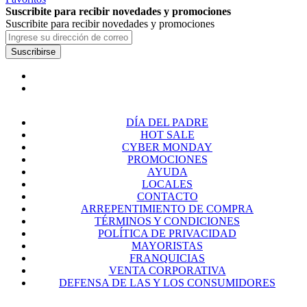
Suscribite para recibir novedades y promociones
Suscribite para recibir novedades y promociones
Suscribirse
DÍA DEL PADRE
HOT SALE
CYBER MONDAY
PROMOCIONES
AYUDA
LOCALES
CONTACTO
ARREPENTIMIENTO DE COMPRA
TÉRMINOS Y CONDICIONES
POLÍTICA DE PRIVACIDAD
MAYORISTAS
FRANQUICIAS
VENTA CORPORATIVA
DEFENSA DE LAS Y LOS CONSUMIDORES