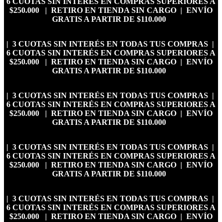
6 CUOTAS SIN INTERÉS EN COMPRAS SUPERIORES A
$250.000 | RETIRO EN TIENDA SIN CARGO | ENVÍO
GRATIS A PARTIR DE $110.000
| 3 CUOTAS SIN INTERÉS EN TODAS TUS COMPRAS |
6 CUOTAS SIN INTERÉS EN COMPRAS SUPERIORES A
$250.000 | RETIRO EN TIENDA SIN CARGO | ENVÍO
GRATIS A PARTIR DE $110.000
| 3 CUOTAS SIN INTERÉS EN TODAS TUS COMPRAS |
6 CUOTAS SIN INTERÉS EN COMPRAS SUPERIORES A
$250.000 | RETIRO EN TIENDA SIN CARGO | ENVÍO
GRATIS A PARTIR DE $110.000
| 3 CUOTAS SIN INTERÉS EN TODAS TUS COMPRAS |
6 CUOTAS SIN INTERÉS EN COMPRAS SUPERIORES A
$250.000 | RETIRO EN TIENDA SIN CARGO | ENVÍO
GRATIS A PARTIR DE $110.000
| 3 CUOTAS SIN INTERÉS EN TODAS TUS COMPRAS |
6 CUOTAS SIN INTERÉS EN COMPRAS SUPERIORES A
$250.000 | RETIRO EN TIENDA SIN CARGO | ENVÍO