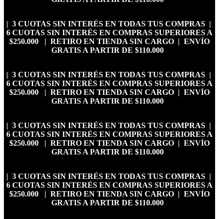
| 3 CUOTAS SIN INTERÉS EN TODAS TUS COMPRAS |
6 CUOTAS SIN INTERÉS EN COMPRAS SUPERIORES A
$250.000 | RETIRO EN TIENDA SIN CARGO | ENVÍO
GRATIS A PARTIR DE $110.000
| 3 CUOTAS SIN INTERÉS EN TODAS TUS COMPRAS |
6 CUOTAS SIN INTERÉS EN COMPRAS SUPERIORES A
$250.000 | RETIRO EN TIENDA SIN CARGO | ENVÍO
GRATIS A PARTIR DE $110.000
| 3 CUOTAS SIN INTERÉS EN TODAS TUS COMPRAS |
6 CUOTAS SIN INTERÉS EN COMPRAS SUPERIORES A
$250.000 | RETIRO EN TIENDA SIN CARGO | ENVÍO
GRATIS A PARTIR DE $110.000
| 3 CUOTAS SIN INTERÉS EN TODAS TUS COMPRAS |
6 CUOTAS SIN INTERÉS EN COMPRAS SUPERIORES A
$250.000 | RETIRO EN TIENDA SIN CARGO | ENVÍO
GRATIS A PARTIR DE $110.000