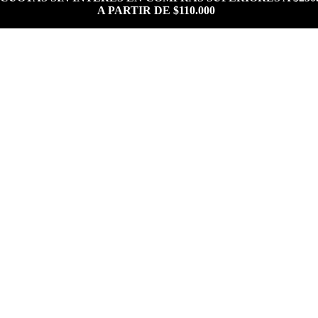
A PARTIR DE $110.000