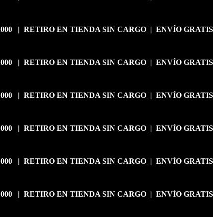
.000 | RETIRO EN TIENDA SIN CARGO | ENVÍO GRATIS
.000 | RETIRO EN TIENDA SIN CARGO | ENVÍO GRATIS
.000 | RETIRO EN TIENDA SIN CARGO | ENVÍO GRATIS
.000 | RETIRO EN TIENDA SIN CARGO | ENVÍO GRATIS
.000 | RETIRO EN TIENDA SIN CARGO | ENVÍO GRATIS
.000 | RETIRO EN TIENDA SIN CARGO | ENVÍO GRATIS