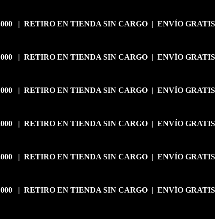
.000 | RETIRO EN TIENDA SIN CARGO | ENVÍO GRATIS
.000 | RETIRO EN TIENDA SIN CARGO | ENVÍO GRATIS
.000 | RETIRO EN TIENDA SIN CARGO | ENVÍO GRATIS
.000 | RETIRO EN TIENDA SIN CARGO | ENVÍO GRATIS
.000 | RETIRO EN TIENDA SIN CARGO | ENVÍO GRATIS
.000 | RETIRO EN TIENDA SIN CARGO | ENVÍO GRATIS