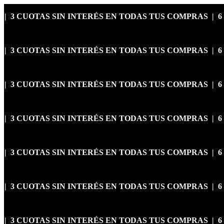
| 3 CUOTAS SIN INTERÉS EN TODAS TUS COMPRAS | 6
| 3 CUOTAS SIN INTERÉS EN TODAS TUS COMPRAS | 6
| 3 CUOTAS SIN INTERÉS EN TODAS TUS COMPRAS | 6
| 3 CUOTAS SIN INTERÉS EN TODAS TUS COMPRAS | 6
| 3 CUOTAS SIN INTERÉS EN TODAS TUS COMPRAS | 6
| 3 CUOTAS SIN INTERÉS EN TODAS TUS COMPRAS | 6
| 3 CUOTAS SIN INTERÉS EN TODAS TUS COMPRAS | 6