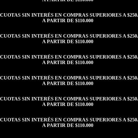
 CUOTAS SIN INTERÉS EN COMPRAS SUPERIORES A $250
A PARTIR DE $110.000
 CUOTAS SIN INTERÉS EN COMPRAS SUPERIORES A $250
A PARTIR DE $110.000
 CUOTAS SIN INTERÉS EN COMPRAS SUPERIORES A $250
A PARTIR DE $110.000
 CUOTAS SIN INTERÉS EN COMPRAS SUPERIORES A $250
A PARTIR DE $110.000
 CUOTAS SIN INTERÉS EN COMPRAS SUPERIORES A $250
A PARTIR DE $110.000
 CUOTAS SIN INTERÉS EN COMPRAS SUPERIORES A $250
A PARTIR DE $110.000