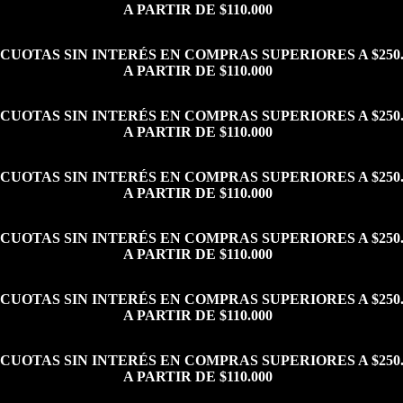
A PARTIR DE $110.000
 CUOTAS SIN INTERÉS EN COMPRAS SUPERIORES A $250
A PARTIR DE $110.000
 CUOTAS SIN INTERÉS EN COMPRAS SUPERIORES A $250
A PARTIR DE $110.000
 CUOTAS SIN INTERÉS EN COMPRAS SUPERIORES A $250
A PARTIR DE $110.000
 CUOTAS SIN INTERÉS EN COMPRAS SUPERIORES A $250
A PARTIR DE $110.000
 CUOTAS SIN INTERÉS EN COMPRAS SUPERIORES A $250
A PARTIR DE $110.000
 CUOTAS SIN INTERÉS EN COMPRAS SUPERIORES A $250
A PARTIR DE $110.000