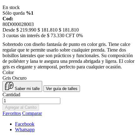
En stock
Sólo queda
%1
Cod:
80D000028003
Desde
$ 219.990
$ 181.810
$ 181.810
3 cuotas sin interés de
$ 73.330
CFT 0%
Sobretodo con diseño fantasía de punto en color gris. Tiene calce
regular que te permite usarlo sobre cualquier prenda. Tiene dos
bolsillos laterales que son prácticos y funcionales. Su composición
de poliéster y lana te asegura una prenda abrigada y ligera. El color
gris es elegante y atemporal, perfecto para cualquier ocasión.
Color
Gris Oscuro
Saber mi talle
Ver guía de talles
Cantidad
Agregar al Carrito
Favoritos
Comparar
Facebook
Whatsapp