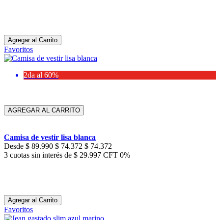
Azul Marino
Gris Claro
Azulino
Agregar al Carrito
Favoritos
2da al 60%
AGREGAR AL CARRITO
Celeste Claro
Camisa de vestir lisa blanca
Desde
$ 89.990
$ 74.372
$ 74.372
3 cuotas sin interés de
$ 29.997
CFT 0%
Celeste Claro
Celeste Claro
Agregar al Carrito
Favoritos