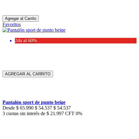
Gris Claro
Gris Claro
Agregar al Carrito
Favoritos
2da al 60%
AGREGAR AL CARRITO
Azul Marino
Gris Claro
Azulino
Pantalón sport de punto beige
Desde
$ 65.990
$ 54.537
$ 54.537
3 cuotas sin interés de
$ 21.997
CFT 0%
Azul Marino
Gris Claro
Azulino