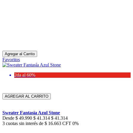
Negro
Arena
Gris Claro
Azul Claro
Negro
Arena
Gris Claro
Azul Claro
Agregar al Carrito
Favoritos
2da al 60%
AGREGAR AL CARRITO
Gris Claro
Sweater Fantasía Azul Stone
Desde
$ 49.990
$ 41.314
$ 41.314
3 cuotas sin interés de
$ 16.663
CFT 0%