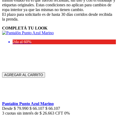
mismo estado en el que fueron recibidas, sin uso y con el embalaje y
etiquetas originales. Estas condiciones no aplican para cambios de
ropa interior ya que las mismas no tienen cambio.
El plazo para solicitarlo es de hasta 30 días corridos desde recibida
la prenda.
COMPLETÁ TU LOOK
2da al 60%
AGREGAR AL CARRITO
Negro
Arena
Gris Claro
Azul Claro
Pantalón Punto Azul Marino
Desde
$ 79.990
$ 66.107
$ 66.107
3 cuotas sin interés de
$ 26.663
CFT 0%