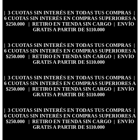
| 3 CUOTAS SIN INTERÉS EN TODAS TUS COMPRAS |
6 CUOTAS SIN INTERÉS EN COMPRAS SUPERIORES A
$250.000 | RETIRO EN TIENDA SIN CARGO | ENVÍO
GRATIS A PARTIR DE $110.000
| 3 CUOTAS SIN INTERÉS EN TODAS TUS COMPRAS |
6 CUOTAS SIN INTERÉS EN COMPRAS SUPERIORES A
$250.000 | RETIRO EN TIENDA SIN CARGO | ENVÍO
GRATIS A PARTIR DE $110.000
| 3 CUOTAS SIN INTERÉS EN TODAS TUS COMPRAS |
6 CUOTAS SIN INTERÉS EN COMPRAS SUPERIORES A
$250.000 | RETIRO EN TIENDA SIN CARGO | ENVÍO
GRATIS A PARTIR DE $110.000
| 3 CUOTAS SIN INTERÉS EN TODAS TUS COMPRAS |
6 CUOTAS SIN INTERÉS EN COMPRAS SUPERIORES A
$250.000 | RETIRO EN TIENDA SIN CARGO | ENVÍO
GRATIS A PARTIR DE $110.000