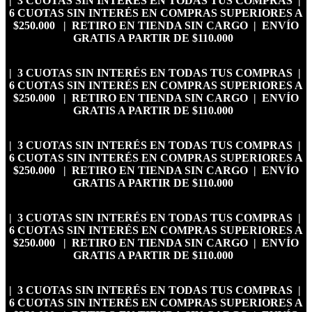
| 3 CUOTAS SIN INTERÉS EN TODAS TUS COMPRAS |
6 CUOTAS SIN INTERÉS EN COMPRAS SUPERIORES A
$250.000 | RETIRO EN TIENDA SIN CARGO | ENVÍO
GRATIS A PARTIR DE $110.000
| 3 CUOTAS SIN INTERÉS EN TODAS TUS COMPRAS |
6 CUOTAS SIN INTERÉS EN COMPRAS SUPERIORES A
$250.000 | RETIRO EN TIENDA SIN CARGO | ENVÍO
GRATIS A PARTIR DE $110.000
| 3 CUOTAS SIN INTERÉS EN TODAS TUS COMPRAS |
6 CUOTAS SIN INTERÉS EN COMPRAS SUPERIORES A
$250.000 | RETIRO EN TIENDA SIN CARGO | ENVÍO
GRATIS A PARTIR DE $110.000
| 3 CUOTAS SIN INTERÉS EN TODAS TUS COMPRAS |
6 CUOTAS SIN INTERÉS EN COMPRAS SUPERIORES A
$250.000 | RETIRO EN TIENDA SIN CARGO | ENVÍO
GRATIS A PARTIR DE $110.000
| 3 CUOTAS SIN INTERÉS EN TODAS TUS COMPRAS |
6 CUOTAS SIN INTERÉS EN COMPRAS SUPERIORES A